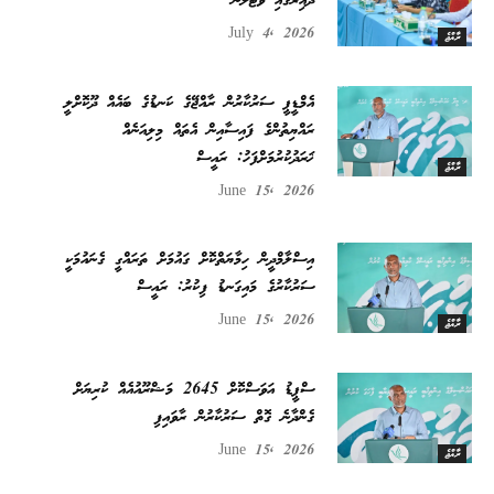
ދާއިރާގައި ވޯޓުލާނެ
July 4, 2026
ރާއްޖެ
އެމްޑީޕީ ސަރުކާރުން ރާއްޖޭގެ ކަނޑުގެ ބައެއް ދޫކޮށްލީ
ރައްޔިތުންގެ ފައިސާއިން އެތައް މިލިއަނެއް
ޚަރަދުކުރުމަށްފަހު: ރައީސް
ރާއްޖެ
June 15, 2026
އިސްލާމްދީން ހިމާޔަތްކޮށް ގައުމަށް ތަރައްގީ ގެނައުމަކީ
ސަރުކާރުގެ މައިގަނޑު ފިކުރު: ރައީސް
June 15, 2026
ރާއްޖެ
ސްޕީޑު އަވަސްކޮށް 2645 މަޝްރޫއުއެއް ކުރިޔަށް
ގެންދާނެ ގޮތް ސަރުކާރުން ރާވައިފި
June 15, 2026
ރާއްޖެ