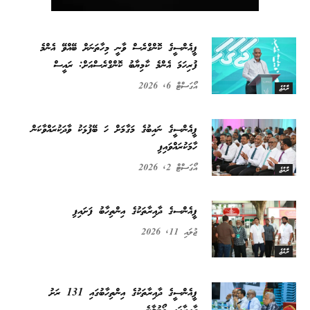
ޕީއެންސީގެ ކޮންގްރެސް ވާނީ މިހާތަނަށް ބޭއްވޭ އެންމެ
ފުރިހަމަ އެންމެ ކާމިޔާބު ކޮންގްރެސްއަށް: ރައީސް
އޯގަސްޓް 6, 2026
ރާއްޖެ
ޕީއެންސީގެ ނައިބުގެ މަގާމަށް ހަ ބޭފުޅަކު ވާދަކުރައްވާކަން
ހާމަކުރައްވައިފި
އޯގަސްޓް 2, 2026
ރާއްޖެ
ޕީއެންސގެ ދާއިރާތަކުގެ އިންތިހާބު ފަށައިފި
ޖުލައި 11, 2026
ރާއްޖެ
ޕީއެންސީގެ ދާއިރާތަކުގެ އިންތިހާބުގައި 131 ރަށު