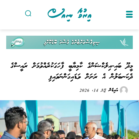
މީދޫ ބައި-އިލެކްޝަންގެ ކާމިޔާބީ ފާހަގަކުރެއްވުމަށް ރައީސްގެ
ދެކަނބަލުން އެ ރަށަށް ވަޑައިގަންނަވައިފި
އައިޑެން
ޖޫން 14, 2026