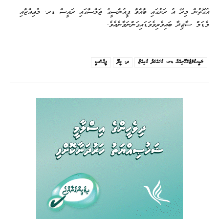
އެގޮތުން މިރޭ އެ ރަށުގައި ބާއްވާ ޕީއެންސީގެ ޖަލްސާގައި ރައީސް ޑރ. މުޢިއްޒާއި
މެޑަމް ސާޖިދާ ބައިވެރިވެވަޑައިގަންނަވާނެއެވެ.
ރައީސުލްޖުމްހޫރިއްޔާ ޑރ. މުޙައްމަދު މުޢިއްޒު
ދ. މީދޫ
ޕީއެންސީ