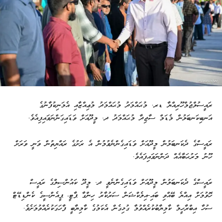
ރައީސުލްޖުމްހޫރިއްޔާ ޑރ. މުޙައްމަދު މުޙައްމަދު މުޢިއްޒާއި އެމަނިކުފާނުގެ
އަނބިކަނބަލުން މެޑަމް ސާޖިދާ މުޙައްމަދު ދ. މީދޫއަށް ވަޑައިގަންނަވައިފިއެވެ.
ރައީސްގެ ދެކަނބަލުން މީދޫއަށް ވަޑައިގެންނެވުމުން އެ ރަށުގެ ރައްޔިތުން ވަނީ ވަރަށް
ހޫނު މަރުޙަބާއެއް ދަންނަވައިފައެވެ.
ރައީސްގެ ދެކަނބަލުން މީދޫއަށް ވަޑައިގެންނެވީ ދ. މީދޫ ކައުންސިލްގެ ރައީސް
ހޮވުމަށް އިއްޔެ ބޭއްވި ބައި-އިލެކްޝަން ސަރުކާރު ހިންގާ ޕާޓީ، ޕީއެންސީގެ ކެންޑިޑޭޓް
ސުހާ އިބްރާހީމް ކާމިޔާބުކުރެއްވުމާ ގުޅިގެން އެކަމުގެ ކާމިޔާބީ ފާހަގަކުރެއްވުމަށެވެ.