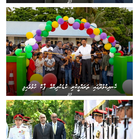
ރާއްޖެ
ކެނދިކުޅުދޫގައި ތަރައްޤީކުރި ކުޑަކުދިންގެ ޕާކް ހުޅުވައިފި
ރާއްޖެ