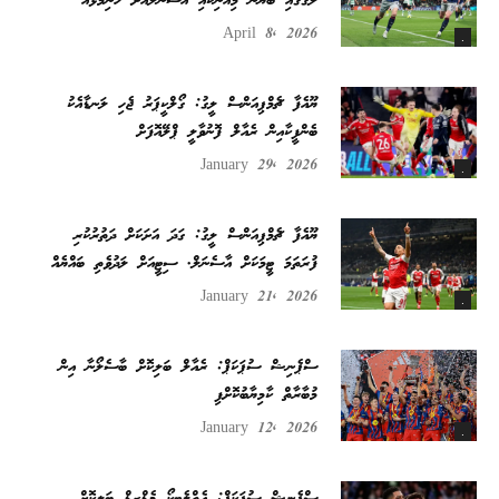
ލެގުގައި ބަޔާން މިއުނިކާއި އާސެނަލްއަށް ހަނިމޮޅެއް
April 8, 2026
.
ޔޫއެފާ ޗެމްޕިއަންސް ލީގު: ގޯލްކީޕަރު ޖެހި ލަނޑާއެކު
ބެންފީކާއިން ރެއާލް ފޮނުވާލީ ޕްލޭއޮފަށް
January 29, 2026
.
ޔޫއެފާ ޗެމްޕިއަންސް ލީގު: ގަދަ އަށަކަށް ދަތުރުކުރި
ފުރަތަމަ ޓީމަކަށް އާސެނަލް. ސިޓީއަށް ލަދުވެތި ބައްޔެއް
January 21, 2026
.
ސްޕެނިޝް ސުޕަކަޕް: ރެއާލް ބަލިކޮށް ބާސެލޯނާ އިން
މުބާރާތް ކާމިޔާބުކޮށްފި
January 12, 2026
.
ސްޕެނިޝް ސުޕަކަޕް: އެތްލެޓިކޯ މެޑްރިޑް ބަލިކޮށް