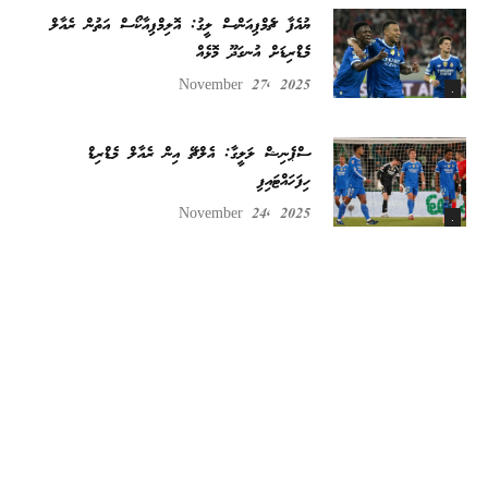
ޔުއެފާ ޗެމްޕިއަންސް ލީގު: އޮލިމްޕިއާކޯސް އަތުން ރެއާލް
މެޑްރިޑަށް އުނގަދޫ މޮޅެއް
November 27, 2025
.
ސްޕެނިޝް ލަލީގާ: އެލްޗޭ އިން ރެއާލް މެޑްރިޑް
ހިފަހައްޓައިފި
November 24, 2025
.
އޫއެފާ ޗެންޕިއަންސް ލީގު: ލިވަޕޫލުން ޔޫރަޕްގެ
ރަސްގެފާނު ބަލިކޮށްފި
November 5, 2025
.
ސްޕެނިޝް ލަލީގާ: ފަސޭހަކަމާއިއެކު ވެލެންސިއާ ބަލިކޮށް
ރެއާލް މެޑްރިޑަށް ބޮޑު ލީޑެއް
November 2, 2025
.