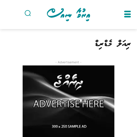
ރިއަލް މެޑްރިޑް
- Advertisement -