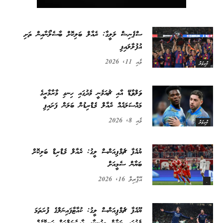
ސްޕެނިޝް ލަލީގާ: ރެއާލް ބަލިކޮށް ބާސެލޯނާއިން ތަށި
އުފުލާލައިފި
މެއި 11, 2026
ކުޅިވަރު
ވަލްވާޑޭ އާއި ޗުއަމެނީ މެދުގައި ހިނގި މާރާމާރީގެ
މައްސަލައެއް ރެއާލް މެޑްރިޑުން ބަލަން ފަށައިފި
މެއި 8, 2026
ކުޅިވަރު
ޔުއެފާ ޗެމްޕިއަންސް ލީގު: ރެއާލް މެޑްރިޑް ބަލިކޮށް
ބަޔާން ސެމީއަށް
އޭޕްރިލް 16, 2026
.
ޔޫއެފާ ޗެމްޕިއަންސް ލީގު: ކުއާޓާފައިނަލްގެ ފުރަތަމަ