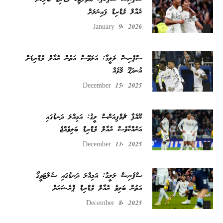
ރެއާލް މެޑްރިޑް ފައިނަލަށް
January 9, 2026
.
ސްޕެނިޝް ލަލީގާ: އަލަވޭސް އަތުން ރެއާލް މެޑްރިޑަށް
އުނދަގޫ މޮޅެއް
December 15, 2025
.
ޔޫއެފާ ޗެމްޕިއަންސް ލީގު: އަމިއްލަ ދަނޑުގައި
އަނެއްކާވެސް ރެއާލް މެޑްރިޑް ބަލިވެއްޖެ
December 11, 2025
.
ސްޕެނިޝް ލަލީގާ: އަމިއްލަ ދަނޑުގައި ސެލްޓަވީގޯ
އަތުން ބަލިވެ ރެއާލް މެޑްރިޑް ޕްރެޝަރަށް
December 8, 2025
.