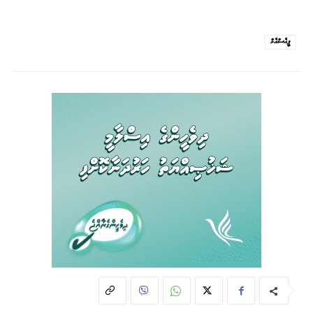
ޕީއެސްއެމް