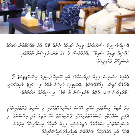
އޭޝިއާ-ޕެސިފިކް ސަރަޙައްދުގެ މީޑިއާ ދާއިރާގެ އެންމެ ބޮޑު އެއް ބައްދަލުވުން ކަމަށްވާ
“އޭޝިއާ މީޑިއާ ސަމިޓް” (އޭއެމްއެސް) ގެ 21 ވަނަ އެޑިޝަން ރާއްޖޭގައި
ރަސްމީކޮށް ފަށައިފިއެވެ.
ޕަބްލިކް ސަރވިސް މީޑިއާ (ޕީއެސްއެމް) އާއި އޭޝިއާ-ޕެސިފިކް އިންސްޓިޓިއުޓް ފޯ
ބްރޯޑްކާސްޓިންގ ޑިވެލޮޕްމަންޓް (އޭއައިބީޑީ) ގުޅިގެން ބާއްވާ މި ސަމިޓް ކުރިއަށްދަނީ
“މޯލްޑިވްސް 2.0: ފްރޮމް ޓްރެޑިޝަން ޓު ޓެކް” މި ޝިއާރުގެ ދަށުންނެވެ.
ވިލާ ނޯޓިކާ ރިސޯޓުގައި ބޭއްވި ޚާއްސަ ރަސްމިއްޔާތެއްގައި މި ސަމިޓް ފަށްޓަވައިދެއްވީ
ދާޚިލީ ސަލާމަތާއި މަސައްކަތްތެރިކަމާއި ފަންނިއްޔާތާ ބެހޭ ވަޒީރު ޢަލީ އިޙްސާނެވެ. މި
ރަސްމިއްޔާތުގައި ސަރުކާރުގެ ވަޒީރުންނާއި، މީޑިއާ ދާއިރާގެ އިސްވެރިންގެ އިތުރުން
ބޭރުގެ އެކި ޤައުމުތަކުގެ މަންދޫބުން ބައިވެރިވެވަޑައިގެންނެވިއެވެ.