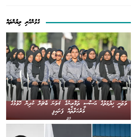
ގުޅުންހުރި ލިޔުންތައް
ވަޠަނީ ޚިދުމަތުގެ އަސާސީ ތަމްރީނުގެ 4ވަނަ ބެޗަށް ކުދިން ހޮވުމުގެ
މަރުހަލާތައް ފަށައިފި
ރާއްޖެ