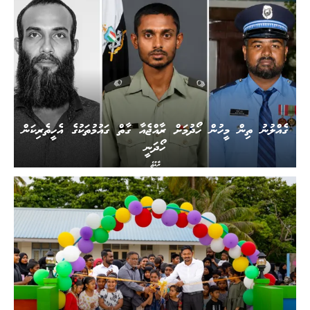
ގެއްލުނު ތިން މީހުން ހޯދުމަށް ރާއްޖެއާ ގާތް ގައުމުތަކުގެ އެހީތެރިކަން
ހޯދަނީ
ރާއްޖެ