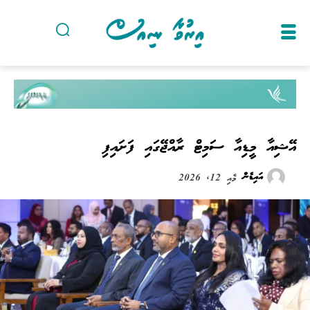
އޭޝިއާ މީޑިއާ ސަމިޓް ރާއްޖޭގައި ފަށައިފި
އައިޑެން
މެއި 12, 2026