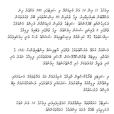
މިމަހުގެ 11 އިން 14 އަށް ކުރިއަށްދާ މި ސަމިޓުގައި 300 އަށްވުރެ ގިނަ
މަންދޫބުން ބައިވެރިވާއިރު، މީގެ ތެރެއިން 80 އިންސައްތައަކީ ބޭރު ޤައުމުތަކުން
ވަޑައިގެންނެވި ބޭފުޅުންނެވެ. ސަމިޓުގެ ތެރެއިން ކުރިއަށްދާނެ މުހިންމު ކަންކަމުގެ
ތެރޭގައި 8 ޕްލިނަރީ ސެޝަން ހިމެނެއެވެ. މީގެ ތެރޭގައި ޕަބްލިކް މީޑިއާގެ
ސިޔާސަތުތަކާ ގުޅޭ ހައި-ލެވެލް މިނިސްޓީރިއަލް ސެޝަނެއް ވެސް ވަނީ ހިމަނައިފައެވެ.
މަޝްވަރާ ކުރެވޭ މައުޟޫޢުތަކުގެ ތެރޭގައި އާޓިފިޝަލް އިންޓެލިޖެންސް (AI) ގެ
ދައުރާއި، ޑިޖިޓަލް ޓްރާންސްފޮމޭޝަން، މޫސުމީ ބަދަލުތަކުގައި މީޑިއާގެ ދައުރު އަދި
ކުދި ޖަޒީރާ ޤައުމުތަކަށް ހުރި ގޮންޖެހުންތައް ހިމެނެއެވެ.
މި ސަމިޓަކީ ބްރޯޑްކާސްޓިން ދާއިރާގެ ކުރިއެރުމަށް އައު އަމާޒުތަކެއް ކަނޑައަޅައި،
ޒިންމާދާރު މީޑިއާއެއް ބިނާކުރުމަށް ސަރަޙައްދީ ފެންވަރުގައި މަޝްވަރާކުރުމަށް ލިބޭ
މުހިންމު ފުރުޞަތެކެވެ.
ސަމިޓްގެ ހަރަކާތްތައް ނިންމާލުމަށް ހަމަޖެހިފައިވަނީ މިމަހުގެ 14 ވަނަ ދުވަހު
ކުޑަގިރީގައި ބާއްވާ މުރަކަ އިންދުމުގެ ހަރަކާތަކުންނެވެ.