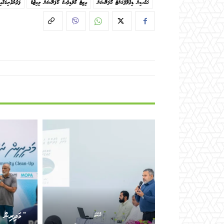
ހައުސިން ޑިވެލޮޕްމަންޓް ކޯޕަރޭޝަން
ވިޒިޓް މޯލްޑިވްސް ކޯޕަރޭޝަން ލިމިޓެޑް
ފަތުރުވެރިކަމާއ
”މަދިރިން ރ
ރާއްޖެ