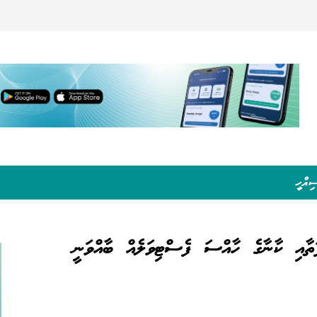
ިއްހީ
ަތާއި ކާނާގެ ހާއްސަ ފެސްޓިވަލެއް ބާއްވަނީ