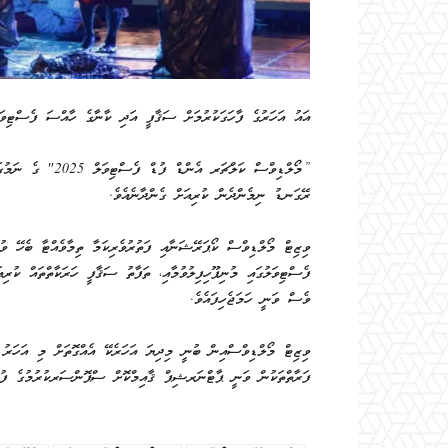
އައު އަހަރުގެ ފާހަގަކުރުމަށް ސަޤާފީ އަދި ކާނާގެ ހާއްސަ ފެސްޓިވަލެ
ރޭގަނޑު ނިމެންދެން ކުރިއަށް ގެންދާނެއެވެ.
ވިޒިޓް މޯލްޑިވްސް ކޯޕަރޭޝަނާއި ފަތުރުވެރިކަމާ ތިމާވެއްޓާ ބެހޭ ވ
ފެސްޓިވަލުގައި މުނިފޫހިފިލުވުމާއި، ތަފާތު ސަޤާފީ ހަރަކާތްތައް ކުރި
ވެސް ވަނީ ހަމަޖެހިފައެވެ.
ވިޒިޓް މޯލްޑިވްސްއިން ބުނީ މިދިޔަ އަހަރެކޭ އެއްގޮތަށް މި އަހަރ
ފަރާތްތަކުން ވަނީ ޕާޓްނަރޝިޕް ޤާއިމްކޮށް ސްޕޮންސަރކުރުމުގެ ފުރު