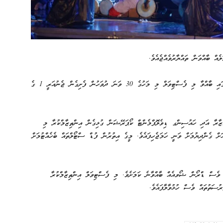
އް ބާއްވަން ތައްޔާރުވެއްޖެއެވެ.
”މޯލްޑިވްސް ކަލްޗަރ އެންޑް ފުޑް ފެސްޓިވަލް 2025″ ގެ ނަމުގައި ބާއްވާ މި ފެސްޓިވަލް މި މަހުގެ 30 ވަނަ ދުވަހުން ފެށިގެން ޖެނުއަރީ 1 ގެ
ުޒާރާ އަދި ހައުސިންގ ޑިވެލޮޕްމެންޓް ކޯޕަރޭޝަން ގުޅިގެން އިންތިޒާމްކުރާ މި
އަށް ގެންދިޔުމަށް ވަނީ ހަމަޖެހިފައެވެ. މީގެ އިތުރުން ފުޑް ސްޓޯލްތައް ބެހެއްޓުމަށް
ު ވެސް ޑްރޯން ޝޯވއެއް ބާއްވާނެ ކަމަށެވެ. މި ފެސްޓިވަލް އިންތިޒާމްކުރާ
ސަތުތައް ވެސް ހުޅުވާލާފައެވެ.