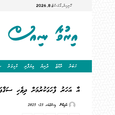
ހޮނިހިރު, އޯގަސްޓް 8, 2026
ހަބަރު
ރާއްޖެ
ދުނިޔެ
ވިޔަފާރި
ކުޅިވަރު
ސ
އާ އަހަރު ފާހަގަކުރުމަށް ދިވެހި ސަޤާފ
އައިޑެން
ޑިސެމްބަރ 23, 2025