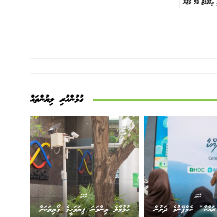
ި ތިމާވެއްޓާ ބެހޭ ވުޒާރާ
ގުޅުންހުރި ލިޔުންތައް
ރާއްޖެ
ރާއްޖެ
ައްކާ“ ކެމްޕޭނުގެ ދަށުން
ހުޅުމާލެ ތިންވަނަ ފިޔަވަހީގެ ގޯތިތަކަށް