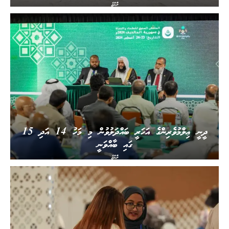
ރާއްޖެ
ދީނީ ޢިލްމުވެރިންގެ އަހަރީ ބައްދަލުވުން މި މަހު 14 އަދި 15
ގައި ބާއްވަނީ
ރާއްޖެ