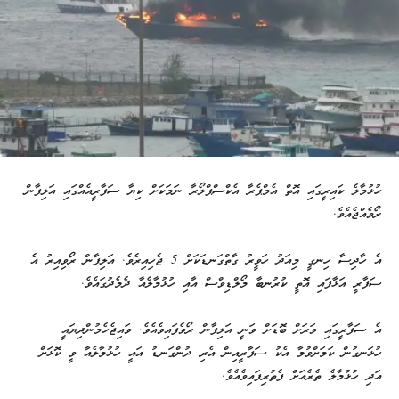
ހުޅުމާލެ ކައިރީގައި އޮތް އެމްޕެރާ އެކްސްޕްލޯރާ ނަމަކަށް ކިޔާ ސަފާރީއެއްގައި އަލިފާން
ރޯވެއްޖެއެވެ.
އެ ހާދިސާ ހިނގީ މިއަދު ހަވީރު ގާތްގަނޑަކަށް 5 ޖެހިއިރެވެ. އަލިފާން ރޯވިއިރު އެ
ސަފާރީ އަޅާފައި އޮތީ ކުރުނބާ މޯލްޑިވްސް އާއި ހުޅުމާލެއާ ދެމެދުގައެވެ.
އެ ސަފާރީގައި ވަރަށް ބޮޑަށް ވަނީ އަލިފާން ރޯވެފައިވެއެވެ. ވައިޖެހެމުންދިޔައީ
ހުޅަނގުން ކަމަށްވުމާ އެކު ސަފާރީއިން އެރި ދުންގަނޑު އައީ ހުޅުމާލެއާ ވީ ކޮޅަށް
އަދި ހުޅުމާލެ ތެރެއަށް ފެތުރިފައިވެއެވެ.