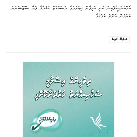
އެމްއެންޑީއެފްއިން ބުނީ އަލިފާން ނިއްވުމުގެ މަސައްކަތް ހުޅުމާލެ ފަޔާ ސްޓޭޝަނުން
ކުރަމުން އަންނަ ކަމަށެވެ.
އަލިފާނުގެ ހާދިސާ