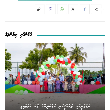
ގުޅުންހުރި ލިޔުންތައް
ކުޑަފަރީގައި ތަރައްޤީކުރި ކުޑަކުދިންގެ ޕާކު ހުޅުވައިފި