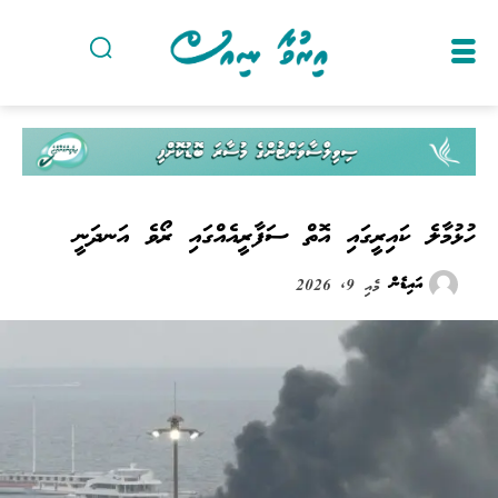
ހުޅުމާލެ ކައިރީގައި އޮތް ސަފާރީއެއްގައި ރޯވެ އަނދަނީ
އައިޑެން
މެއި 9, 2026