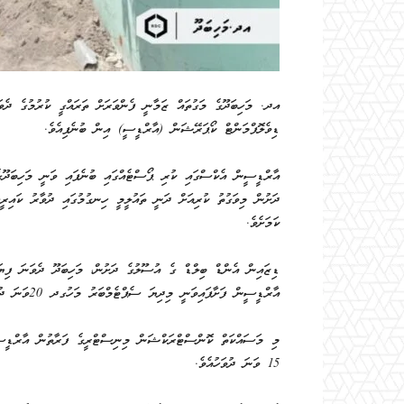
އދ. މަހިބަދޫގެ މަގުތައް ޒަމާނީ ފެންވަރަށް ތަރައްގީ ކުރުމުގެ ދެވަ
ޑިވެލޮޕްމަންޓް ކޯޕަރޭޝަން (އާރްޑީސީ) އިން ބުނެފިއެވެ.
ދަށުން މިވަގުތު ކުރިއަށް ދަނީ ތައުލީމީ ހިނގުމުގައި ދުވާރު ކައި
ކަމަށެވެ.
ޑިޒައިން އެންޑް ބިލްޑް ގެ އުސޫލުގެ ދަށުން، މަހިބަދޫ ދެވަނަ ފިޔަވ
އާރްޑީސީން ފަށާފައިވަނީ މިދިޔަ ސެޕްޓެމްބަރު މަހުގދ 20ވަނަ ދުވަހުއެވެ.
15 ވަނަ ދުވަހުއެވެ.