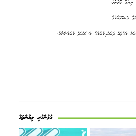
ަށް މަގުތައް ތަރައްގީކުރުމުގެ މަސައްކަތް ކުރަމުންނެވެ.
ގުޅުންހުރި ލިޔުންތައް