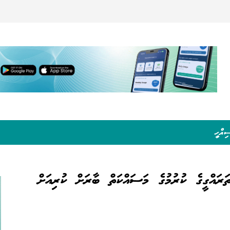
ިއްހީ
ަރައްގީގެ ކުރުމުގެ މަސައްކަތް ބާރަށް ކުރިއަށް