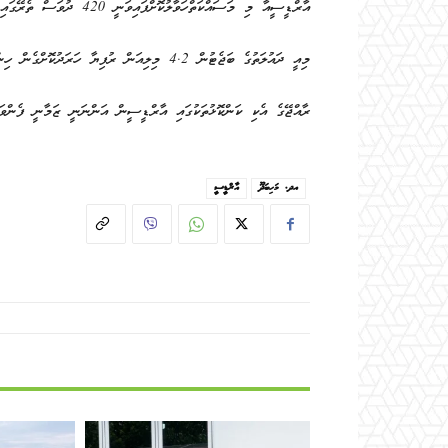
އާރްޑީސީއާ މި މަސައްކަތްހަވާލުކޮށްފައިވަނީ 420 ދުވަސް ތެރޭގައި ނިންމާ ގޮތަށެވެ.
މިއީ ދައުލަތުގެ ބަޖެޓުން 4.2 މިލިއަން ރުފިޔާ ހަރަދުކޮށްގެން ހިންގާ މަޝްރޫއެކެވެ.
ރާއްޖޭގެ އެކި ކަންކޮޅުތަކުގައި އާރްޑީސީން އަންނަނީ ޒަމާނީ ފެންވަރ
އދ. މަހިބަދޫ
އާރްޑީސީ