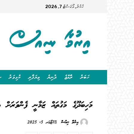
ހުކުރު, އޯގަސްޓް 7, 2026
ހަބަރު
ރާއްޖެ
ދުނިޔެ
ވިޔަފާރި
ކުޅިވަރު
ސ
މަހިބަދޫގެ މަގުތައް ޒަމާނީ ފެންވަރަށް ތ
އިރުވާ ނިއުސް
އޮކްޓޯބަރ 5, 2025