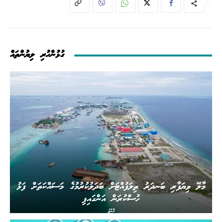
ގުޅުންހުރި ލިޔުންތައް
މާލޭ ވިޔަފާރި ބަނދަރު ތިލަފުއްޓަށް ބަދަލުކުރުމުގެ މަސައްކަތަށް ފަޅު
ހުސްކުރަން އަންގައިފި
ރާއްޖެ