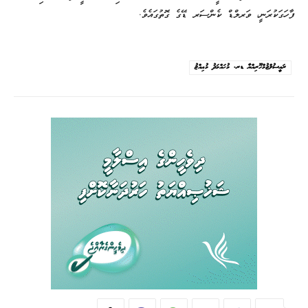
ފާހަގަކުރަނީ، ވަރލްޑް ކެންސަރ ޑޭގެ ގޮތުގައެވެ.
ރައީސުލްޖުމްހޫރިއްޔާ ޑރ. މުޙައްމަދު މުޢިއްޒު