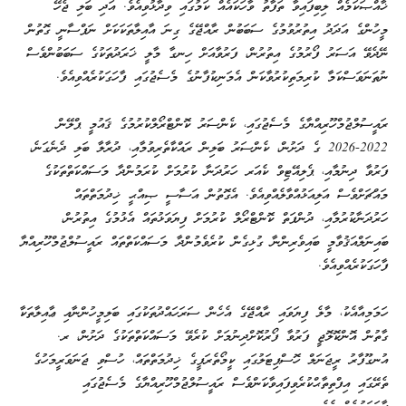
ޚާއްޞަކަމެއް ލިބިފައިވާ ތަފާތު ވާހަކައެއް ކަމުގައި ވިދާޅުވިއެވެ. އަދި ބަލި ޖެހޭ
މީހުންގެ އަދަދު އިތުރުވުމުގެ ސަބަބުން ރާއްޖޭގެ ގިނަ އާއިލާތަކަކަށް ނަފްސާނީ ގޮތުން
ނޭދެވޭ އަސަރު ފޯރުމުގެ އިތުރުން، ފަރުވާއަށް ހިނގާ މާލީ ޚަރަދުތަކުގެ ސަބަބުންވެސް
ނުތަނަވަސްކަމާ ކުރިމަތިކުރުވާކަން އެމަނިކުފާނުގެ މެސެޖުގައި ފާހަގަކުރެއްވިއެވެ.
ރައީސުލްޖުމްހޫރިއްޔާގެ މެސެޖުގައި، ކެންސަރު ކޮންޓްރޯލްކުރުމުގެ ޤައުމީ ޕްލޭން
2022-2026 ގެ ދަށުން، ކެންސަރު ބަލިން ރައްކާތެރިވުމާއި، ދުރާލާ ބަލި ދެނެގަނެ،
ފަރުވާ ދިނުމާއި، ޕެލިއޭޓިވް ކެއަރ ހަރުދަނާ ކުރުމަށް ކުރަމުންދާ މަސައްކަތްތަކުގެ
މައްޗަށްވެސް އަލިއަޅުއްވާލެއްވިއެވެ. އެގޮތުން އަސާސީ ޞިއްޙީ ޚިދުމަތްތައް
ހަރުދަނާކުރުމާއި، ދުންފަތް ކޮންޓްރޯލް ކުރުމަށް ފިޔަވަޅުތައް އެޅުމުގެ އިތުރުން،
ބައިނަލްއަޤުވާމީ ބައިވެރިންނާ ގުޅިގެން ކުރެވެމުންދާ މަސައްކަތްތައް ރައީސުލްޖުމްހޫރިއްޔާ
ފާހަގަކުރެއްވިއެވެ.
ހަމަމިއާއެކު، މާލެ ފިޔަވައި ރާއްޖޭގެ އެހެން ސަރަހައްދުތަކުގައި ބަލިމީހުންނާއި ޢާއިލާތަކާ
ގާތުން އޮންކޮލޮޖީ ފަރުވާ ފޯރުކޮށްދިނުމަށް ކުރެވޭ މަސައްކަތްތަކުގެ ދަށުން، ރ.
އުނގޫފާރު ރީޖަނަލް ހޮސްޕިޓަލުގައި ކީމޯތެރަޕީގެ ޚިދުމަތްތައް، ހުސްވި ޖަނަވަރީމަހުގެ
ތެރޭގައި އިފްތިތާޙްކުރެވިފައިވާކަންވެސް ރައީސުލްޖުމްހޫރިއްޔާގެ މެސެޖުގައި