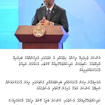
ކެންސަރު ޖެހިފައިވާ މީހުންގެ ހިތްވަރާއި އެ ދަތުރުގައި އެމީހުންނާއެކު ބައިވެރިވާ
އާއިލާތަކުގެ ސާބިތުކަން، ރައީސުލްޖުމްހޫރިއްޔާ ޑޮކްޓަރ މުޙައްމަދު މުޢިއްޒު
ފާހަގަކުރައްވައިފިއެވެ.
އެމަނިކުފާނު މިކަން ފާހަގަކުރެއްވީ ބައިނަލްއަޤުވާމީ ފެންވަރުގައި މިއަދު ފާހަގަކުރަމުންދާ
ދުނިޔޭގެ ކެންސަރު ދުވަހާ ގުޅިގެން ފޮނުއްވި މެސެޖުގައެވެ.
ރައީސުލްޖުމްހޫރިއްޔާގެ މެސެޖުގައި، ކެންސަރު ބަލީގެ ކޮންމެ މީހެއްގެ ވާހަކައަކީވެސް