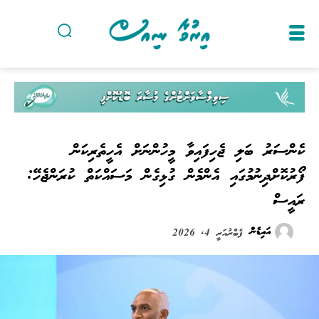
ކެންސަރު ބަލި ޖެހިފައިވާ މީހުންނަށް އެހީތެރިކަން
ފޯރުކޮށްދިނުމުގައި އެންމެން ގުޅިގެން މަސައްކަތް ކުރަންޖެހޭ:
ރައީސް
އައިޑެން
ފެބްރުއަރީ 4, 2026