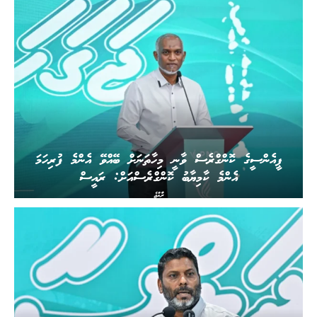
ޕީއެންސީގެ ކޮންގްރެސް ވާނީ މިހާތަނަށް ބޭއްވޭ އެންމެ ފުރިހަމަ
އެންމެ ކާމިޔާބު ކޮންގްރެސްއަށް: ރައީސް
ރާއްޖެ