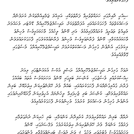
ފާހަގަކުރެއްވިއެވެ.
ޞިއްޙީ ދާއިރާގައި ހަރަކާތްތެރިވާ ފަރާތްތަކާއި، އަމިއްލަ ޖަމްޢިއްޔާތަކުން ކުރަމުންދާ
މަސައްކަތްތައް ފާހަގަކުރައްވައި އެފަރާތްތަކަށް، ރައީސުލްޖުމްހޫރިއްޔާ ޑޮކްޓަރ މުޙައްމަދު
މުޢިއްޒު ތަޢުރީފު ކުރައްވާފައިވެއެވެ. އަދި ކޮންމެ މީހެއްގެ ވާހަކައަކީވެސް މުހިންމު
ވާހަކައެއްކަމާއި، ކޮންމެ ފުރާނައަކީވެސް މުހިންމު ފުރާނައެއްކަމުގައި ފާހަގަކުރައްވަމުން،
މިކަމުގައި އެންމެން ގުޅިގެން މަސައްކަތްކުރުމަށް ރައީސުލްޖުމްހޫރިއްޔާގެ މެސެޖުގައި
ގޮވާލެއްވިއެވެ.
ދުވަހާ ގުޅިގެން ރައީސުލްޖުމްހޫރިއްޔާގެ ރަސްމީ އެކްސް އެކައުންޓްގައި މިއަދު
ހިއްސާކުރެއްވި މެސެޖުގައި، ކެންސަރު ބަލީގައި ކޮންމެ އަހަރަކުވެސް އެތައް ބައެއްގެ
ފުރާނަ ގެއްލިގެންދާކަން ފާހަގަކުރައްވައި، ބައްޔާ މެދު ހޭލުންތެރިކަން އިތުރުކޮށް، ބަލިން
ރައްކާތެރިވުމަށާއި، ކެންސަރު ބަލި ޖެހިފައިވާ މީހުންނަށް އެހީތެރިކަން ފޯރުކޮށްދިނުމުގައި
އެންމެން ގުޅިގެން މަސައްކަތް ކުރުމުގެ މުހިންމުކަން ފާހަގަކުރެއްވިއެވެ.
ދުރާލާ، ބަލިން ރައްކާތެރިވުމަށް ކުރެވިދާނެ ކަންކަމާއި، ބަލި ހުރިކަން ދެނެގަތުމާއި
ފަރުވާގެ ކަންކަމާ މެދު ހޭލުންތެރިކަން އިތުރުކުރުމުގެ މަޤްޞަދުގައި، ކޮންމެ
އަހަރެއްގެވެސް ފެބުރުވަރީ މަހުގެ 4 ވަނަ ދުވަސް، ބައިނަލްއަޤުވާމީ ފެންވަރުގައި