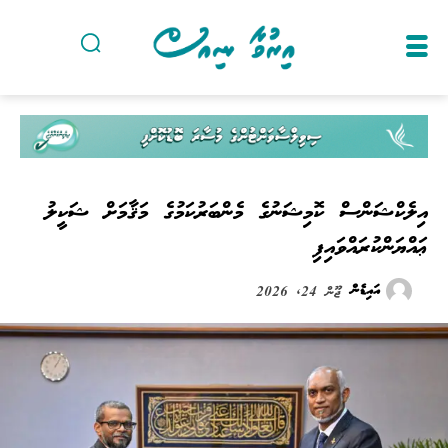
އިލެކްޝަންސް ކޮމިޝަނުގެ މެންބަރުކަމުގެ މަޤާމަށް ޝަކީލު
ޢައްޔަންކުރައްވައިފި
އައިޑެން
ޖޫން 24, 2026