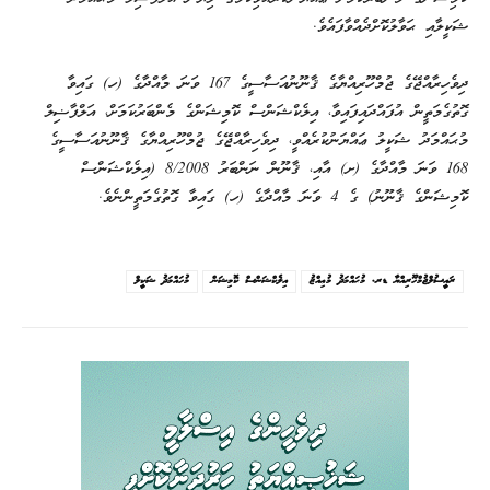
ޝަކީލާއި ޙަވާލުކޮށްދެއްވާފައެވެ.
ދިވެހިރާއްޖޭގެ ޖުމްހޫރިއްޔާގެ ޤާނޫނުއަސާސީގެ 167 ވަނަ މާއްދާގެ (ހ) ގައިވާ
ގޮތުގެމަތީން އުފައްދައިފައިވާ، އިލެކްޝަންސް ކޮމިޝަންގެ މެންބަރުކަމަށް، އަލްފާޟިލް
މުޙައްމަދު ޝަކީލު ޢައްޔަނުކުރެއްވީ، ދިވެހިރާއްޖޭގެ ޖުމްހޫރިއްޔާގެ ޤާނޫނުއަސާސީގެ
168 ވަނަ މާއްދާގެ (ށ) އާއި، ޤާނޫން ނަންބަރު 8/2008 (އިލެކްޝަންސް
ކޮމިޝަންގެ ޤާނޫނު) ގެ 4 ވަނަ މާއްދާގެ (ހ) ގައިވާ ގޮތުގެމަތީންނެވެ.
ރައީސުލްޖުމްހޫރިއްޔާ ޑރ. މުޙައްމަދު މުޢިއްޒު
އިލެކްޝަންސް ކޮމިޝަން
މުހައްމަދު ޝަކީލް