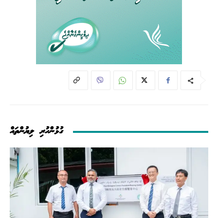
ގުޅުންހުރި ލިޔުންތައް