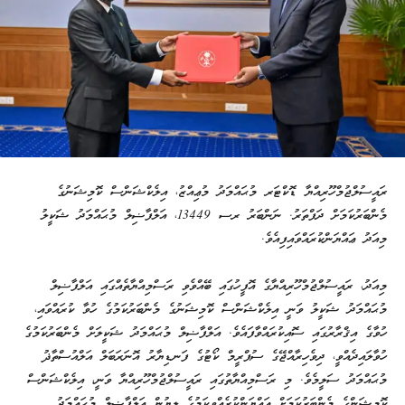
ރައީސުލްޖުމްހޫރިއްޔާ ޑޮކްޓަރ މުޙައްމަދު މުޢިއްޒު، އިލެކްޝަންސް ކޮމިޝަނުގެ
މެންބަރުކަމަށް ދަފްތަރު. ނަންބަރު ރސ 13449، އަލްފާޟިލް މުޙައްމަދު ޝަކީލު
މިއަދު ޢައްޔަންކުރައްވައިފިއެވެ.
މިއަދު، ރައީސުލްޖުމްހޫރިއްޔާގެ އޮފީހުގައި ބޭއްވެވި ރަސްމިއްޔާތެއްގައި އަލްފާޟިލް
މުޙައްމަދު ޝަކީލު ވަނީ އިލެކްޝަންސް ކޮމިޝަނުގެ މެންބަރުކަމުގެ ހުވާ ކުރައްވައި،
ހުވާގެ އިޤްރާރުގައި ސޮއިކުރައްވާފައެވެ. އަލްފާޟިލް މުޙައްމަދު ޝަކީލަށް މެންބަރުކަމުގެ
ހުވާލައިދެއްވީ، ދިވެހިރާއްޖޭގެ ސުޕްރީމް ކޯޓުގެ ފަނޑިޔާރު އޮނަރަބަލް އަލްއުސްތާޛު
މުޙައްމަދު ސަލީމެވެ. މި ރަސްމިއްޔާތުގައި ރައީސުލްޖުމްހޫރިއްޔާ ވަނީ، އިލެކްޝަންސް
ކޮމިޝަންގެ މެންބަރުކަމަށް ޢައްޔަންކުރެއްވިކަމުގެ ލިޔުން އަލްފާޟިލް މުޙައްމަދު