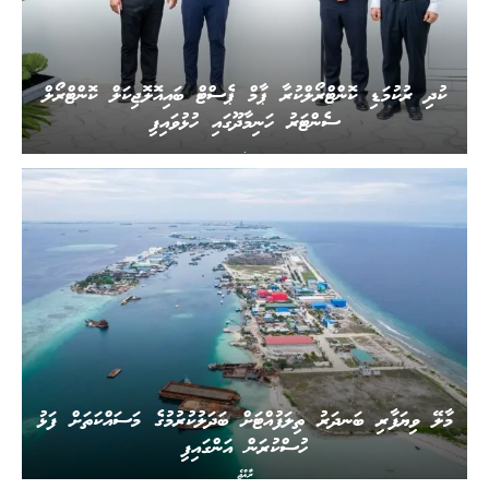
ކުދި ރުކުމަޑި ކޮންޓްރޯލްކުރާ ޕާމް ޕެސްޓް ބައިއޮލޮޖިކަލް ކޮންޓްރޯލް
ސެންޓަރު ހަނިމާދޫގައި ހުޅުވައިފި
.
މާލޭ ވިޔަފާރި ބަނދަރު ތިލަފުއްޓަށް ބަދަލުކުރުމުގެ މަސައްކަތަށް ފަޅު
ހުސްކުރަން އަންގައިފި
ރާއްޖެ