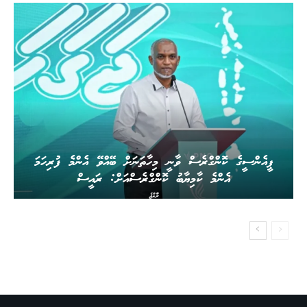
ޕީއެންސީގެ ކޮންގްރެސް ވާނީ މިހާތަނަށް ބޭއްވޭ އެންމެ ފުރިހަމަ
އެންމެ ކާމިޔާބު ކޮންގްރެސްއަށް: ރައީސް
ރާއްޖެ