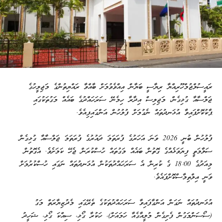
ރައީސުލްޖުމްހޫރިއްޔާ ރިޔާސީ ބަޔާން އިއްވެވުމަށް ބާއްވާ ރައްޔިތުންގެ މަޖިލީހުގެ
ޖަލްސާއާ ގުޅިގެން، މަޖިލިސް އިދާރާ ހިމެނޭ ސަރަހައްދުގެ ބައެއް މަގުތަކުގައި
ޕާކުކޮށްފައިވާ އުޅަނދުތައް ނެގުމަށް ފުލުހުން އަންގައިފިއެވެ.
ފުލުހުން ބުނީ 2026 ވަނަ އަހަރުގެ ފުރަތަމަ ދައުރުގެ ފުރަތަމަ ޖަލްސާއާ ގުޅިގެން
ސަލާމަތީ ފިޔަވަޅެއްގެ ގޮތުން ބައެއް މަގުތައް ހުސްކުރަން ޖެހޭ ކަމަށެވެ. އެގޮތުން
މިއަދުގެ 18:00 ގެ ކުރިން އެ ސަރަހައްދުތަކުން އުޅަނދުތައް ނަގައި ހުސްކުރުމަށް
ވަނީ އިލްތިމާސްކޮށްފައެވެ.
އުޅަނދުތައް ނަގަން އަންގާފައިވާ ސަރަހައްދުތަކުގެ ތެރޭގައި މެދުޒިޔާރަތް މަގު
(ސޯސަންމަގުން ފެށިގެން މުލީއާގެއާ ހަމައަށް)، ހަކުރާ ގޯޅި، ސިއްކަ ގޯޅި، ޝަހީދު