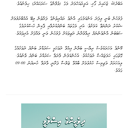
އަބްދުﷲ ޒުހައިރު ގޯޅި، އަމީރުއަހްމަދު މަގު (ވެލާނާގެ ސަރަހައްދު) ހިމެނެއެވެ.
ފުލުހުން ބުނީ މިފަދަ ކަންކަމުގައި އާންމު ރައްޔިތުންގެ ފަރާތުން ލިބޭ އެއްބާރުލުމަށް
ޝުކުރު ދަންނަވާ ކަމަށެވެ. އަދި މަގުތައް ބަންދުކުރުމާއި ޕާކިން ހުސްކުރުމުގެ
ސަބަބުން އާންމުންނަށް ދިމާވެދާނެ ދަތިތަކަށް ފުލުހުން ވަނީ މައާފަށް އެދިފައެވެ.
ކޮންމެ އަހަރަކުވެސް ރިޔާސީ ބަޔާން އިއްވާ ދުވަހަކީ ސަރުކާރު ބަންދު ދުވަހެއްގެ
ގޮތުގައި ހަމަޖައްސާ ދުވަހެކެވެ. އެހެންކަމުން މާދަމާ ސަރުކާރު ބަންދު ވާނެއެވެ.
މިއަހަރަށް މަޖިލިސް ހުޅުވުމަށް ބާއްވާ ޖަލްސާ ފަށާނީ މާދަމާ ހެނދުނު 09:00
ގައެވެ.