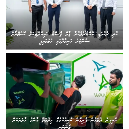
ކުދި ރުކުމަޑި ކޮންޓްރޯލްކުރާ ޕާމް ޕެސްޓް ބައިއޮލޮޖިކަލް ކޮންޓްރޯލް
ސެންޓަރު ހަނިމާދޫގައި ހުޅުވައިފި
.
ހޮނިހިރު ދުވަހުން ފެށިގެން ކުނިއުކުމުގެ ހިދުމަތް އާންމު ހާލަތަކަށް
ގެންނަނީ