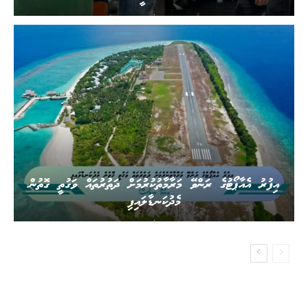
.
އިފުރު އެއާޕޯޓުގެ ރަންވޭ މަރާމާތުކުރުމަށް ދަތުރުތައް ވަގުތީ ގޮތުން
މެދުކަނޑާލައިފި
.