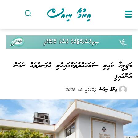
މަޖިލީހާ ކައިރި ސަރަހައްދުތަކުގައިހުރި އުޅަނދުތައް ނަގަން
އަންގައިފި
އިރުވާ ނިއުސް
ފެބްރުއަރީ 4, 2026