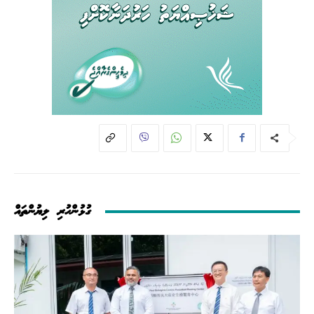
ގުޅުންހުރި ލިޔުންތައް