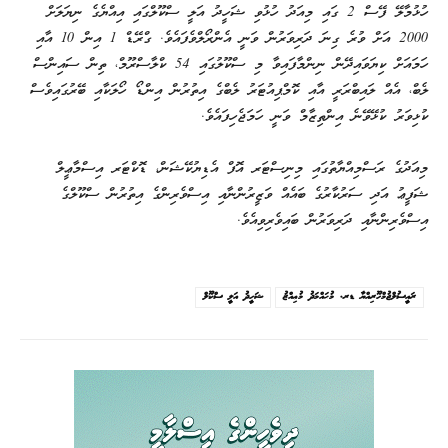
ހުޅުމާލޭ ފޭސް 2 ގައި މިއަދު ހުޅުވި ޝަހީދު އަލީ ސްކޫލްގައި އިއްޔެގެ ނިޔަލަށް
2000 އަށް ވުރެ ގިނަ ދަރިވަރުން ވަނީ އެންރޯލްވެފައެވެ. ގްރޭޑް 1 އިން 10 އާއި
ހަމައަށް ކިޔަވައިދޭން ނިންމާފައިވާ މި ސްކޫލުގައި 54 ކްލާސްރޫމް، ތިން ސައިންސް
ލެބް، އެއް ލައިބްރަރީ އާއި ކޮމްޕިއުޓަރު ލެބްގެ އިތުރުން އިންޑޯ ހޯލަކާއި ބޭރުގައިވެސް
ކުޅިވަރު ކުޅޭވޭނެ އިންތިޒާމް ވަނީ ހަމަޖެހިފައެވެ.
މިއަދުގެ ރަސްމިއްޔާތުގައި މިނިސްޓަރ އޮފް އެޑިޔުކޭޝަން، ޑޮކްޓަރ އިސްމާޢީލް
ޝަފީޢު އަދި ސަރުކާރުގެ ބައެއް ވަޒީރުންނާއި އިސްވެރިންގެ އިތުރުން ސްކޫލްގެ
އިސްވެރިންނާއި ދަރިވަރުން ބައިވެރިވިއެވެ.
ރައީސުލްޖުމްހޫރިއްޔާ ޑރ. މުޙައްމަދު މުޢިއްޒު
ޝަހީދު އަލީ ސްކޫލް