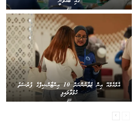
ގައި ބާއްވަނީ
ރާއްޖެ
އެމްއެމްއޭ އިން ޒުވާނުންނަށް 10 އިންޓާންޝިޕްގެ ފުރުސަތު
ހުޅުވާލައިފި
ރާއްޖެ