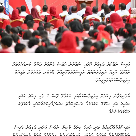
ފަތިސް ނަމާދަށް ގަޑިއަށް ހޭލައި، ނަމާދުން ދުވަސް ފެށުމަށް ޢަޒުމް ކަނޑައެޅުމަށް
ރާއްޖޭގެ ހުރިހާ ދަރިވަރުންނަށް ރައީސުލްޖުމްހޫރިއްޔާ ޑޮކްޓަރ މުޙައްމަދު މުޢިއްޒު
އިލްތިމާސްކުރައްވައިފިއެވެ.
އެމަނިކުފާނު މިކަމަށް އިލްތިމާސްކުރެއްވީ ހުޅުމާލޭ ފޭސް 2 ގައި މިއަދު ހުޅުވި
ޝަހީދު ޢަލީ ސްކޫލް ހުޅުވުމުގެ ރަސްމިއްޔާތު ޝަރަފުވެރިކޮށްދެއްވައި ވާހަކަފުޅު
ދައްކަވަމުންނެވެ.
ރައީސުލްޖުމްހޫރިއްޔާ ވަނީ ހުރިހާ ކިޔަވާ ކުދިން، ދުވަސް ފަށަނީ ގަޑިއަށް ފަތިސް
ނަމާދުކޮށްގެންތޯ ކަށަވަރު ކުރުމަކީ މައިންބަފައިގެން ޒިއްމާއެއް ކަމަށް ދެކިވަޑައިގެން