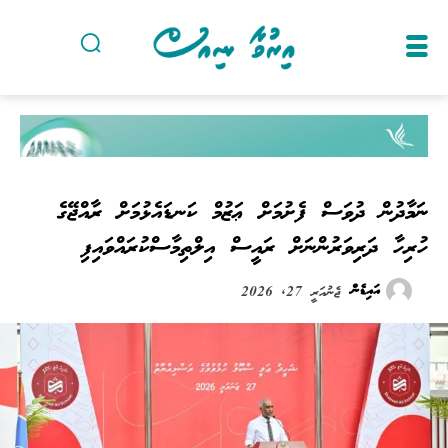
ނަމާދުން ދުވަސް ފެށުމަށް ޢަޒުމް ކަނޑައެޅުމަށް ރާއްޖޭގެ
ހުރިހާ ދަރިވަރުންނަށް ރައީސް އިލްތިމާސްކުރައްވައިފި
އައިޑެން
ޖެނުއަރީ 27, 2026