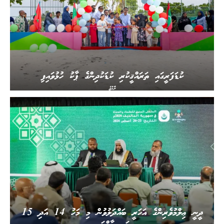
ކުޑަފަރީގައި ތަރައްޤީކުރި ކުޑަކުދިންގެ ޕާކު ހުޅުވައިފި
ރާއްޖެ
ދީނީ ޢިލްމުވެރިންގެ އަހަރީ ބައްދަލުވުން މި މަހު 14 އަދި 15