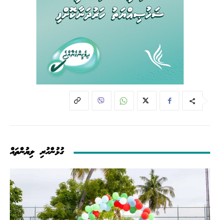
ގުޅުންހުރި ލިޔުންތައް