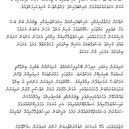
އެކަން ކަށަވަރުކުރެއްވުމަށް މައިންބަފައިންގެ ފަރާތުންވެސް އެދިވަޑައިގެންފައެވެ.
ނަމާދަށް ފަރުވާތެރިވުމާއި، މައިންބަފައިންނަށް ކިޔަމަންތެރިވުމާއި ޓީޗަރުން ބުނާ ބަސް
އަހާ، ތަޢުލީމީ ޙަޔާތުގައި ސްކޫލްތަކުގެ ވެރިން އަންގާ މަގުން ކަންކަން ކުރުމުގެ
މުހިއްމުކަން ފާހަގަކުރައްވައި، ރައީސުލްޖުމްހޫރިއްޔާ ވިދާޅުވީ އެމަގުން ކަންކަން ކުރުމުން
ތުއްތު ކުދިންގެ މުސްތަޤްބަލަށް އަޅައިދޭ ބިންގަލަކީ ގުޑުވާނުލެވޭ ވަރުގެ ވަރުގަދަ
ބިންގަލެއް ކަމުގައި ވާނެ ކަމަށެވެ.
ދަރިވަރުން ކިޔަވައި ނިމިގެން ބޮޑެތިމީހުންނަށްވެ، ކުރިއަށްދާން ބަލާއިރު ބިންގާއޮތީ
ރެނދުއަޅާ ބަލިކަށިކޮށް ކަމަށްވާނަމަ، ޙަޔާތުގައި ގެއްލުންތަކަކާ ކުރިމަތިލާން ޖެހޭނެ
ކަމަށްވެސް އެމަނިކުފާނު ވިދާޅުވިއެވެ. ސްކޫލްތަކަށް ދަރިވަރުން އަންނަނީ އެ ބިންގާ
ވަރުގަދަކުރަންކަން ފާހަގަކުރައްވައި، އެކަން އެގޮތަށް ވުމަށް ނަފްސާނީ ގޮތުން ދަރިވަރުން
ތައްޔާރުކޮށް މަގުދައްކައިދިނުމަކީ ޓީޗަރުންނާއި ބެލެނިވެރިންގެ ޒިއްމާއެއްކަން
ރައިސުލްޖުމްހޫރިއްޔާ ހަނދާންކޮށްދެއްވިއެވެ. އަދި އެކަމަށް މަގުފަހިކޮށްދެއްވުމަށް
ސަރުކާރުން މަސައްކަތްކޮށްދެއްވާނެ ކަމުގެ ޔަޤީންކަން ރައީސުލްޖުމްހޫރިއްޔާ ދެއްވިއެވެ.
މުޖުތަމަޢުގައި އުޅޭ އެކިކަހަލަ ނުކުޅެދުންތެރިކަން ހުންނަ ދަރިވަރުން ހިމެނޭގޮތަށް