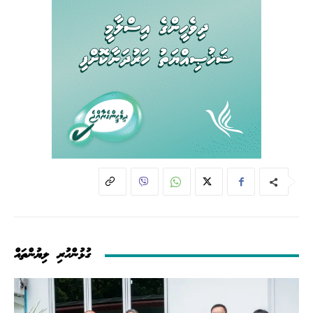
ގުޅުންހުރި ލިޔުންތައް