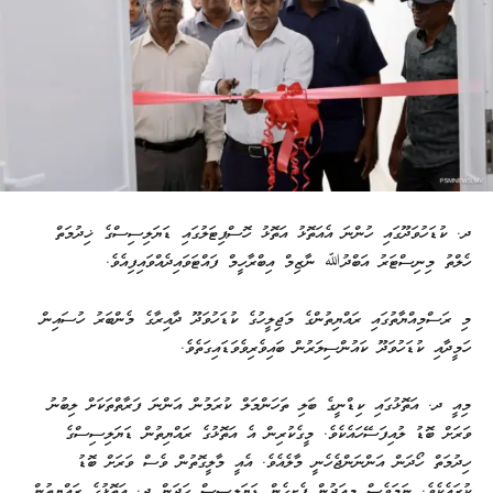
ދ. ކުޑަހުވަދޫގައި ހުންނަ އެއަތޮޅު އަތޮޅު ހޮސްޕިޓަލުގައި ޑަޔަލިސިސްގެ ޚިދުމަތް
ހެލްތު މިނިސްޓަރު އަބްދުﷲ ނާޒިމް އިބްރާހީމް ފައްޓަވައިދެއްވައިފިއެވެ.
މި ރަސްމިއްޔާތުގައި ރައްޔިތުންގެ މަޖިލީހުގެ ކުޑަހުވަދޫ ދާއިރާގެ މެންބަރު ހުސައިން
ހަމީދާއި ކުޑަހުވަދޫ ކައުންސިލަރުން ބައިވެރިވެވަޑައިގަތެވެ.
މިއީ ދ. އަތޮޅުގައި ކިޑްނީގެ ބަލި ތަހަންމަލް ކުރަމުން އަންނަ ފަރާތްތަކަށް ލިބުނު
ވަރަށް ބޮޑު ލުއިފަސޭހައެކެވެ. މީގެކުރިން އެ އަތޮޅުގެ ރައްޔިތުން ޑަޔަލިސިސްގެ
ހިދުމަތް ހޯދަން އަންނަންޖެހެނީ މާލެއެވެ. އެއީ މާލީގޮތުން ވެސް ވަރަށް ބޮޑު
ކުރައެކެވެ. ނަމަވެސް މިއަދުން ފެށިގެން ޑަޔަލިސިސް ހަދަން ދ. އަތޮޅުގެ ރައްޔިތުން