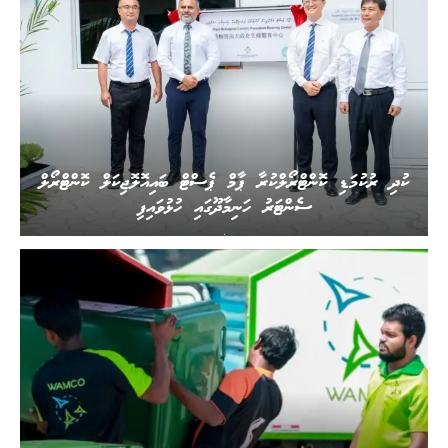
ކުދި ރުކުމަޑި ކޮންޓްރޯލްކުރާ ޕާމް ޕެސްޓް ބައިއޮލޮޖިކަލް ކޮންޓްރޯލް
ސެންޓަރު ހަނިމާދޫގައި ހުޅުވައިފި
.