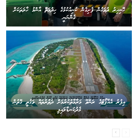
ހޮނިހިރު ދުވަހުން ފެށިގެން ކުނިއުކުމުގެ ހިދުމަތް އާންމު ހާލަތަކަށް
ގެންނަނީ
.
އިފުރު އެއާޕޯޓުގެ ރަންވޭ މަރާމާތުކުރުމަށް ދަތުރުތައް ވަގުތީ ގޮތުން
މެދުކަނޑާލައިފި
.