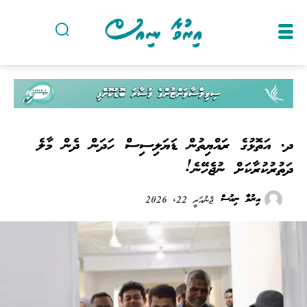
ދ. އަތޮޅުގެ ރައްޔިތުން ޑަޔަލިސިސް ހަދަން ދެން މާލެ
ދަތުރުކުރާކަށް ނުޖެހޭނެ!
އިރުވާ ނިއުސް
ޖެނުއަރީ 22, 2026