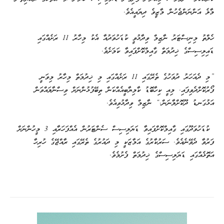
މާލެ އަންނަންޖެހުން މާޒީވެ ދިޔައީއެވެ.
ހެލްތު މިނިސްޓަރު ނާޒިމް ވިދާޅުވީ ކުޑަހުވަދުއާ އެކު މިހާރު 11 ރަށެއްގައި
ޑައިލިސިސްގެ ޚިދުމަތް ގާއިމްކޮށްފައިވާ ކަމަށެވެ.
”މި ދެއަހަރު ދުވަހުގެ ތެރޭގައި 11 ރަށެއްގައި މި ޚިދުމަތް މިހާރު މިވަނީ
ފޯރުކޮށްދެވިފައި. މިއީ ކިހާބޮޑު ކާމިޔާބީއެއްކަން ތިބޭފުޅުންނަށް ވިސްނާލައްވަން
އަޅުގަނޑު ދޫކޮށްލާނަން.“ ނާޒިމް ވިދާޅުވިއެވެ.
ކުޑަހުވަދޫގައި ގާއިމްކޮށްފައިވާ ޑަޔަލިސިސް ސެންޓަރުން އެއްފަހަރާއި 3 މީހުންނަށް
ފަރުވާ ދެވޭނެއެވެ. ސަރުކާރުގެ އަމާޒަކީ މި ދައުރުގެ ތެރޭގައި ރާއްޖޭގެ ހުރިހާ
އަތޮޅެއްގައި ޑަޔަލިސިސްގެ ޚިދުމަތް ފެށުމެވެ.