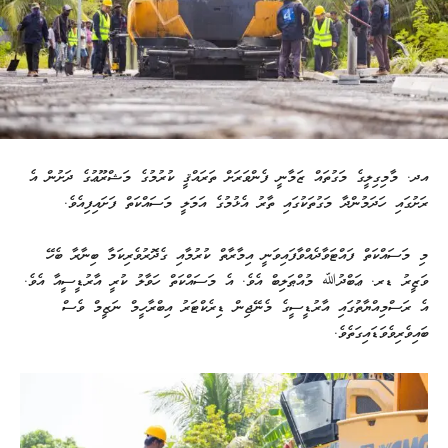
އދ. މާމިގިލީގެ މަގުތައް ޒަމާނީ ފެންވަރަށް ތަރައްޤީ ކުރުމުގެ މަޝްރޫޢުގެ ދަށުން އެ
ރަށުގައި ހަދަމުންދާ މަގުތަކުގައި ތާރު އެޅުމުގެ އަމަލީ މަސައްކަތް ފަށައިފިއެވެ.
މި މަސައްކަތް ފައްޓަވާދެއްވާފައިވަނީ އިމާރާތް ކުރުމާއި ގެދޮރުވެރިކަމާ ބިނާރާ ބެހޭ
ވަޒީރު ޑރ. ޢަބްދުﷲ މުއްޠަލިބް އެވެ. އެ މަސައްކަތް ހަވާލު ކުރީ އާރުޑީސީއާ އެވެ.
އެ ރަސްމިއްޔާތުގައި އާރުޑީސީގެ މެނޭޖިން ޑިރެކްޓަރު އިބްރާހީމް ނަޒީމް ވެސް
ބައިވެރިވެވަޑައިގަތެވެ.