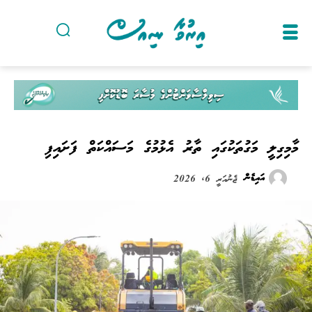
މާމިގިލީ މަގުތަކުގައި ތާރު އެޅުމުގެ މަސައްކަތް ފަށައިފި
އައިޑެން
ޖެނުއަރީ 6, 2026