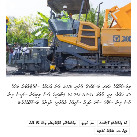
މިމަޝްރޫޢުގެ އަމަލީ މަސައްކަތް ފެށުނީ 2020 ވަނަ އަހަރުގެ ސެޕްޓެމްބަރު މަހުގެ
26 ގައެވެ. މިއީ ޖުމްލަ 95,043,314.41 (ނުވަދިހަ ފަސް މިލިއަން ސަޅީސް ތިން
ހާސް ތިން ސަތޭކަ ސާދަ ރުފިޔާ ސާޅީއެއް އެއްލާރި) ރުފިޔާގެ މަޝްރޫޢެކެވެ.a
ރޯޑް ޑިވެލޮޕްމެންޓް ކޯޕަރޭޝަން
އދ. މާމިގިލީ
އިމާރާތްކުރުމާއި ގެދޮރުވެރިކަމާއި ބިނާރާ ބެހޭ ވުޒާރާ
ވަޒީރު ޑރ. ޢަބްދުﷲ މުއްޠަލިބް