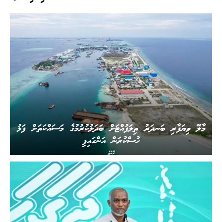
މާލޭ ވިޔަފާރި ބަނދަރު ތިލަފުއްޓަށް ބަދަލުކުރުމުގެ މަސައްކަތަށް ފަޅު
ހުސްކުރަން އަންގައިފި
ރާއްޖެ