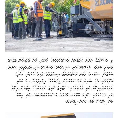
މި މަޝްރޫޢުގެ ދަށުން ކުރަމުންދާ މަސައްކަތްތަކުގެ ތެރޭގައި ތާރު އަޅައިގެން މަގުތައް
ތަރައްޤީ ކުރުމާއި ކެރިއޭޖްވޭ އަދި ސައިޑްވޯކްގެ މަސައްކަތް އަދި މަގުމަތީގައި ހުންނަ
ކާނުތަކާއި ސްޓޯރމް ވޯޓަރ މަނޭޖްމަންޓް ސިސްޓަމްގެ ގާއިމު ކުރުމާއި ސްޕީޑް
ބްރޭކަރާއި ރޯޑް ސައިން ބޯޑު ހަރުކުރުން ހިމެނެއެވެ. މީގެއިތުރުން މަގު ބައްތި
ހަރުކުރުމާއިމިހާރު ހުރި މަގުތަކުގައި ސްޓްރީޓް ލައިޓް ހަރުކުރުމުގެ އިތުރުން މިހާރު
ހުރި މަގުތަކުގައި ސްޕީޑް ބްރޭކަރ ހެދުމުގެ މަސައްކަތްކުރާނެއެވެ. އަދި ޒިބްރާ
ކްރޮސިންގްސް މާކު ކުރުން ހިމެނެއެވެ.