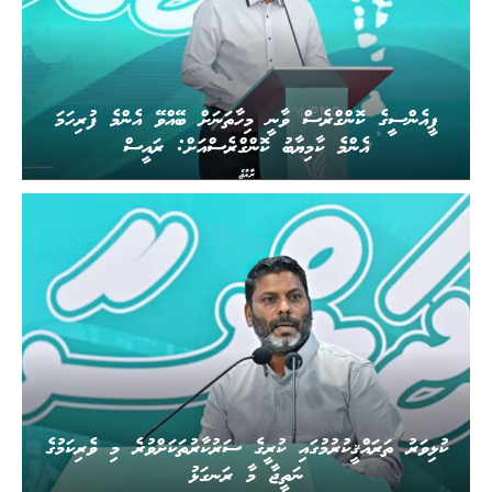
ޕީއެންސީގެ ކޮންގްރެސް ވާނީ މިހާތަނަށް ބޭއްވޭ އެންމެ ފުރިހަމަ
އެންމެ ކާމިޔާބު ކޮންގްރެސްއަށް: ރައީސް
ރާއްޖެ
ކުޅިވަރު ތަރައްޤީކުރުމުގައި ކުރީގެ ސަރުކާރުތަކަށްވުރެ މި ވެރިކަމުގެ
ނަތީޖާ މާ ރަނގަޅު