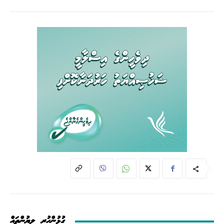
ގުޅުންހުރި ލިޔުންތައް