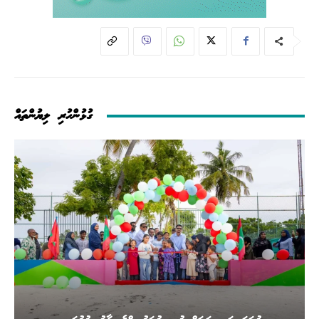
ގުޅުންހުރި ލިޔުންތައް