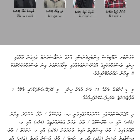
ކައުންޓަރ ނާކޮޓިކްސް އިންޓެލިޖެންސާއި ޑްރަގް އެންފޯސްމަންޓް ގުޅިގެން މާލޭގައި
ހިންގި މަސްތުވާތަކެތީގެ އޮޕަރޭޝަންތަކެއްގައި ކިލޯއަކަށްވުރެ ގިނަ މަސްތުވާތަކެއްޗާއެކު
8 މީހުން ހައްޔަރުކޮށްފިއެވެ.
މި ޑިސެންބަރު މަހުގެ 23 ވަނަ ދުވަހު ހިންގި މި އޮޕަރޭޝަންތަކުގައި މާލޭގެ 7
އެޕާޓްމަންޓް ބަލައިފާސްކޮށްފައިވެއެވެ.
މި އޮޕަރޭޝަންތަކުގައި ހައްޔަރުކޮށްފައިވަނީ މއ. ގުލްބަކާގެ / މާލެ، އަޙްމަދު ޒިޔާން
(48އ) އާއި ހ. ބްލޫސްކޫޕް / މާލެ، ޒުހުރާ ޢަބްދުއްލަޠީފް (54އ) އާއި މ.
ދޮއްތަޑަފިގެ / މާލެ، އިސްމާޢީލް އައިކް މުޙައްމަދު (19އ) އާއި ހ. ހުދުކެލާ / މާލެ،
އިސްމާޢީލް ރަޝީދު (53އ) އާއި މ. ރަނިކަ / މާލެ، ޙަސަން ޙަލީމް (42އ) އާއި