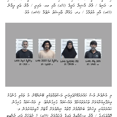
މ. ރަނިކަ / މާލެ، އާޝިޔާ ޙަލީމް (51އ) އާއި މއ. އައިރީ / މާލެ، ޢަލީ އީވާން
(43އ) އާއި އެތުމާގެ / ގދ. ގައްދޫ، ޢާއިޝަތު ނަޘުމާ (44އ) އެވެ.
މި އެންމެން ވެސް ހައްޔަރުކޮށްފައިވަނީ މަސްތުވާތަކެތި ބޭނުންކޮށް، އެ ތަކެތި ގެންގުޅެ
ވިޔަފާރިކުރާކަމަށް ތުހުމަތުކުރެވޭ މައްސަލައާ ގުޅިގެންނެވެ. މި މައްސަލައާ ގުޅިގެން
ހައްޔަރުކުރި މީހުންގެ ބަންދާމެދު ގޮތެއް ނިންމުމަށް ކޯޓަށް ހާޒިރުކުރުމުން މ.
ދޮއްތަޑަފިގެ / މާލެ، އިސްމާޢީލް އައިކް މުޙައްމަދު (19އ) 5 ދުވަހަށް އަދި ދެންތިބި