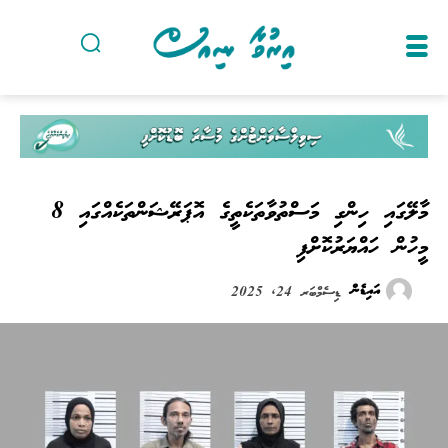
މާލޭގައި ހިންގި މަސްތުވާތަކެތީގެ އޮޕަރޭޝަންތަކެއްގައި 8
މީހުން ހައްޔަރުކޮށްފި
އައިޑެން
ޑިސެމްބަރ 24, 2025