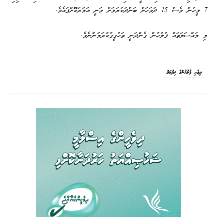
7 މީހުން ވެސް 15 ދުވަހަށް ބަންދުކުރުމަށް ވަނީ އަމުރުކޮށްފައެވެ.
މި މައްސަލަތައް ފުލުހުން ގެންދަނީ ތަހުގީގުކުރަމުންނެވެ.
ދިވެހި ފުލުހުންގެ ޚިދުމަތް