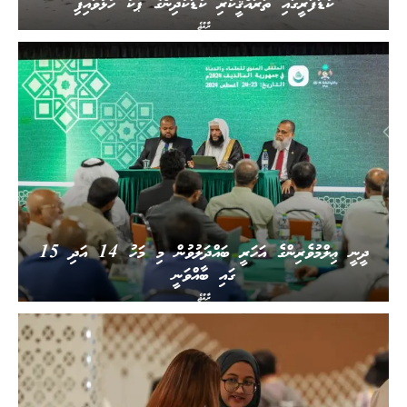
ކުޑަފަރީގައި ތަރައްޤީކުރި ކުޑަކުދިންގެ ޕާކު ހުޅުވައިފި
ރާއްޖެ
ދީނީ ޢިލްމުވެރިންގެ އަހަރީ ބައްދަލުވުން މި މަހު 14 އަދި 15
ގައި ބާއްވަނީ
ރާއްޖެ