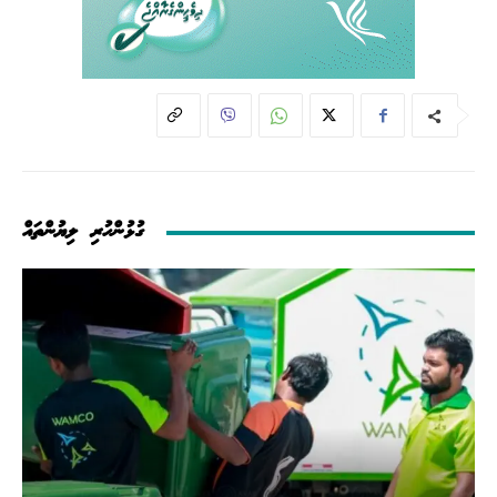
ގުޅުންހުރި ލިޔުންތައް