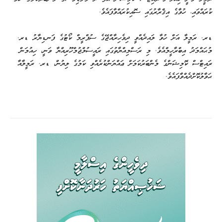
ކުރައްވައި، ހުވާގެ އިޤްރާރުގައި ސޮއިކުރައްވާފައެވެ.
ޑރ. ރަމީލާ އަށް ހުވާ ލައިދެއްވީ ދިވެހިރާއްޖޭގެ ސުޕްރީމް ކޯޓުގެ ފަނޑިޔާރު ޑރ.
މުޙައްމަދު އިބްރާހީމްއެވެ. މި ރަސްމިއްޔާތުގައި ރައީސުލްޖުމްހޫރިއްޔާ ވަނީ، ހިއުމަން
ރައިޓްސް ކޮމިޝަންގެ މެންބަރުކަމަށް ޢައްޔަންކުރެއްވި ކަމުގެ ލިޔުން، ޑރ. ރަމީލާއާ
ޙަވާލުކޮށްދެއްވާފައެވެ.