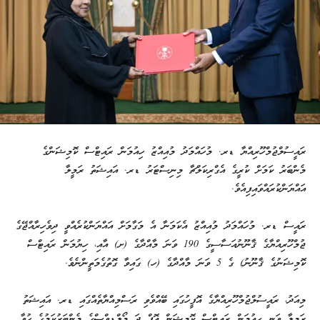
ރައީސުލްޖުމްހޫރިއްޔާ ޑރ. މުހައްމަދު މުއިއްޒު ހިއުމަން ރައިޓްސް ކޮމިޝަންގެ
މެންބަރު ކަމަށް ކުރީގެ އެގްރިކަލްޗާ މިނިސްޓަރު ޑރ. އައިޝަތު ރަމީލާ
އައްޔަންކުރައްވައިފިއެވެ.
ރައީސް ޑރ. މުހައްމަދު މުއިއްޒު އެކަމަނާ އެ މަގާމަށް އައްޔަންކުރެއްވީ ދިވެހިރާއްޖޭގެ
ޖުމްހޫރިއްޔާގެ ޤާނޫނުއަސާސީގެ 190 ވަނަ މާއްދާގެ (ށ) އާއި، ހިޔުމަން ރައިޓްސް
ކޮމިޝަނުގެ ޤާނޫނު) ގެ 5 ވަނަ މާއްދާގެ (ހ) ގައިވާ ގޮތުގެމަތީންނެވެ.
މިއަދު، ރައީސުލްޖުމްހޫރިއްޔާގެ އޮފީހުގައި ބޭއްވެވި ރަސްމިއްޔާތެއްގައި ޑރ. އައިޝަތު
ރަމީލާ ވަނީ ހިއުމަން ރައިޓްސް ކޮމިޝަން އޮފް ދަ މޯލްޑިވްސްގެ މެންބަރުކަމުގެ ހުވާ