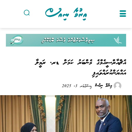
އެޗްއާރްސީއެމްގެ މެންބަރު ކަމަށް ޑރ. ރަމީލާ
އައްޔަންކުރައްވައިފި
އިރުވާ ނިއުސް
ޑިސެމްބަރ 3, 2025