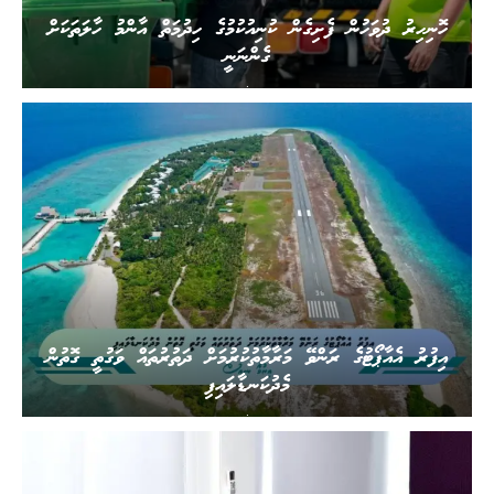
ހޮނިހިރު ދުވަހުން ފެށިގެން ކުނިއުކުމުގެ ހިދުމަތް އާންމު ހާލަތަކަށް
ގެންނަނީ
.
އިފުރު އެއާޕޯޓުގެ ރަންވޭ މަރާމާތުކުރުމަށް ދަތުރުތައް ވަގުތީ ގޮތުން
މެދުކަނޑާލައިފި
.