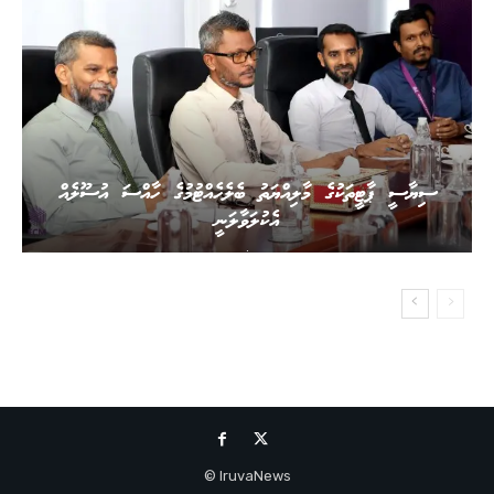
ސިޔާސީ ޕާޓީތަކުގެ މާލިއްޔަތު ބެލެހެއްޓުމުގެ ހާއްސަ އުސޫލެއް
އެކުލަވާލަނީ
.
IruvaNews ©