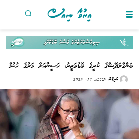
ބަންގްލަދޭޝްގެ ކުރީގެ ބޮޑުވަޒީރު، ހަސީނާއަށް މަރުގެ ހުކުމް
އައިޑެން
ނޮވެމްބަރ 17, 2025