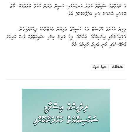
އެ ދައުވާތައް ސާބިތުވާ ކަމަށް ކަނޑައަޅައި، ހަސީނާ މަރަން ހުކުމް ކުރުމާއެކު، ކޯޓު
ރޫމުގައި އާންމުން ވަނީ އުފާފާޅުކޮށްފަ އެވެ.
މިދިޔަ އަހަރުގެ އޮގަސްޓް މަހު ހަސީނާގެ ވެރިކަން ވެއްޓުމާއެކު ފިއްލަވައިގެން
ވަޑައިގެންނެވީ އިންޑިއާށެވެ. އެހެންވެ، މީގެ ކުރިން ހިންގި ޝަރީއަތްތައް ވެސް ކުރިއަށް
ގެންގޮސްފައި ވަނީ ޣައިރު ހާޒިރުގަ އެވެ.
ބަންގްލަދޭޝް
ޝައިހު ހަސީނާ