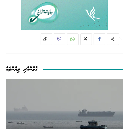
ގުޅުންހުރި ލިޔުންތައް