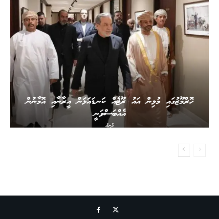
ހޮރްމޫޒުގައި މުޅިން އައު ރޫޓެއް ކަނޑައަޅަން އީރާނާއި އޮމާނުން
އެއްބަސްވަނީ
ދުނިޔެ