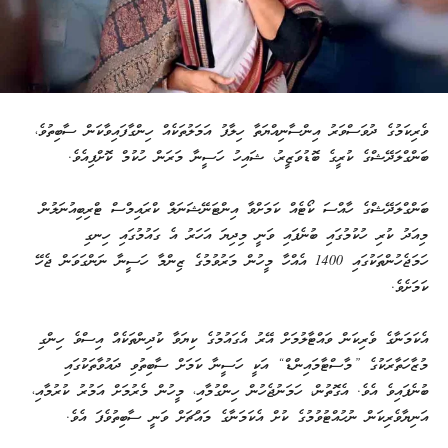
ވެރިކަމުގެ ދުވަސްވަރު އިންސާނިއްޔަތާ ހިލާފު އަމަލުތަކެއް ހިންގާފައިވާކަން ސާބިތުވެ،
ބަންގްލަދޭޝްގެ ކުރީގެ ބޮޑުވަޒީރު، ޝައިހު ހަސީނާ މަރަން ހުކުމް ކޮށްފިއެވެ.
ބަންގްލަދޭޝްގެ ހާއްސަ ކޯޓެއް ކަމަށްވާ އިންޓަނޭޝަނަލް ކްރައިމްސް ޓްރިބިއުނަލުން
މިއަދު ކުރި ހުކުމުގައި ބުނެފައި ވަނީ މިދިޔަ އަހަރު އެ ގައުމުގައި ހިނގި
ހަމަޖެހުންތަކުގައި 1400 އެއްހާ މީހުން މަރުވުމުގެ ޒިންމާ ހަސީނާ ނަންގަވަން ޖެހޭ
ކަމަށެވެ.
އެކަމަނާގެ ވެރިކަން ވައްޓާލުމަށް އޭރު އެގައުމުގެ ކިޔަވާ ކުދިންތަކެއް އިސްވެ ހިންގި
މުޒާހަތާރަކުގެ ”މާސްޓާމައިންޑް“ އަކީ ހަސީނާ ކަމަށް ސާބިތުވި ދައުވާތަކުގައި
ބުނެފައިވެ އެވެ. އެގޮތުން، ހަމަނުޖެހުން ހިންގުމާއި، މީހުން މެރުމަށް އަމުރު ކުރުމާއި،
އަނިޔާވެރިކަން ނުހުއްޓުވުމުގެ ކުށް އެކަމަނާގެ މައްޗަށް ވަނީ ސާބިތުވެފަ އެވެ.