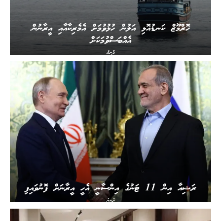
ހޮރްމޫޒް ކަނޑުއޮޅި އަލުން ހުޅުވުމަށް އެމެރިކާއާއި އީރާނުން
އެއްބަސްވުމަކަށް
ދުނިޔެ
ރަޝިއާ އިން 11 ޓަނުގެ އިންސާނީ އެހީ އީރާނަށް ފޮނުވައިފި
ދުނިޔެ