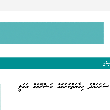
ިއްހީ
ަރަހައްދު ހިމާޔަތްކުރުމުގެ މަޝްރޫޢުގެ އަމަލީ