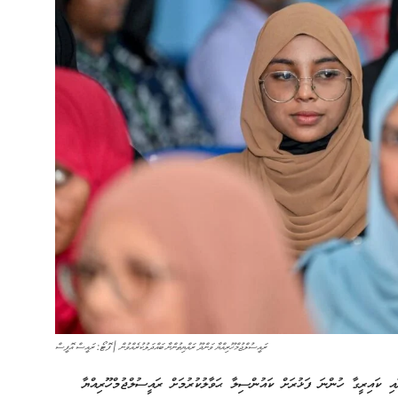
ރައީސުލްޖުމްހޫރިއްޔާ ވަންދޫ ރައްޔިތުންނާ ބައްދަލުކުރެއްވުން | ފޮޓޯ: ރައީސް އޮފީސް
އި ކައިރީގާ ހުންނަ ފަޅުރަށް ކައުންސިލާ ޙަވާލުކުރުމަށް ރައީސުލްޖުމްހޫރިއްޔާ