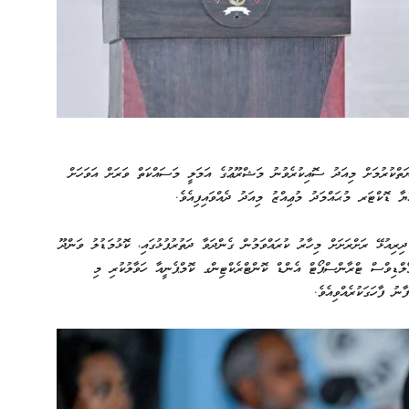
ަތްކުރުމަށް މިއަދު ސޮއިކުރެވުނު މަޝްރޫޢުގެ އަމަލީ މަސައްކަތް ވަރަށް އަވަހަށް
ޔާ ޑޮކްޓަރ މުޙައްމަދު މުޢިއްޒު މިއަދު ދެއްވައިފިއެވެ.
ިރިއުޅޭ ރަށްރަށަށް މިހާރު ކުރައްވަމުން ގެންދަވާ ދަތުރުފުޅުގައި، ކޮޅުމަޑުލު ވަންދޫ
 މޯލްޑިވްސް ޓްރާންސްޕޯޓް އެންޑް ކޮންޓްރެކްޓިންގ ކޮމްޕެނީއާ ހަވާލުކުރި މި
ނު ފާހަގަކުރެއްވިއެވެ.