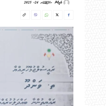
އައިޑެން
ސެޕްޓެމްބަރ 24, 2025