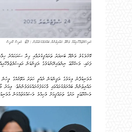
ރައީސުލްޖުމްހޫރިއްޔާ ވަންދޫ ރައްޔިތުންނާ ބައްދަލުކުރެއްވުން | ފޮޓޯ: ރައީސް އޮފީސް
ކޮޅުމަޑުލު ވަންދޫ ބަނދަރު ތަރައްޤީކުރުމާއި ގިރާ ސަރަހައްދު ހިމާޔ
ފަށައި، މަޝްރޫޢު ނިންމައިދޭނެކަމުގެ ޔަޤީންކަން ރައީސުލްޖުމްހޫރިއް
އެމަނިކުފާނު މިކަމުގެ ޔަޤީންކަން ދެއްވީ ހަތަރު އަތޮޅެއްގެ މީހުން ދ
ރައްޔިތުންނާ ބައްދަލުކުރައްވައި ވާހަކަފުޅުދައްކަވަމުންނެވެ. މިއަދު
މަޝްރޫޢަކީ ރަށުގެ ތަރައްޤީއަށް މުހިއްމު މަސައްކަތެއްކަން އެމަނިކުފާ