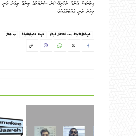
ފިޓްނަސް އެންޑް ރެކްރިއޭޝަން ސެންޓަރުގެ ބިންގާ މިއަދު ވަނީ އަޅު
މިއަދު ވަނީ ފައްޓަވާފައެވެ.
ރައީސުލްޖުމްހޫރިއްޔާ ޑރ. މުޙައްމަދު މުޢިއްޒު
ރައީސް ރައްޔިތުންނާއިއެކު
ތ. ވަންދޫ