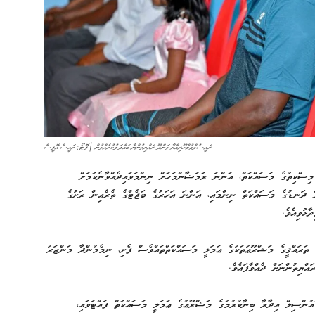
ރައީސުލްޖުމްހޫރިއްޔާ ވަންދޫ ރައްޔިތުންނާ ބައްދަލުކުރެއްވުން | ފޮޓޯ: ރައީސް އޮފީސް
 މިސްކިތުގެ މަސައްކަތް، އަންނަ ރަމަޟާންމަހަށް ނިންމަވައިދެއްވާނެކަމަށް
ް ދަނޑުގެ މަސައްކަތް ނިންމައި، އަންނަ އަހަރުގެ ބަޖެޓްގެ ތެރެއިން ރަށުގެ
ާޅުވިއެވެ.
 ތަރައްޤީގެ މަޝްރޫޢުތަކުގެ ޢަމަލީ މަސައްކަތްތައްވެސް ފެށި، ނިމެމުންދާ މަންޒަރު
ްޔިތުންނަށް ދެއްވާފައެވެ.
އުންސިލް އިދާރާ ބިނާކުރުމުގެ މަޝްރޫޢުގެ ޢަމަލީ މަސައްކަތް ފައްޓަވައި،