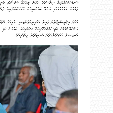
ކަނޑައަޅުއްވާފައިވާ ސިޔާސަތުގެ ދަށުން، މިއަދުގެ ޖަލްސާގައި ވަނީ
ފަޅުރަށް ޙަވާލުކުރެއްވީ ވަންދޫ ކައުންސިލުން ހުށަހަޅުއްވާފައިވާ ޕްރޮޕ
ރަށަށް އިޤްތިޞާދީގޮތުން ފައިދާ ހޯދައިދިނުމަށްޓަކައި، ކުރިއަށް އޮތްތ
ގެންނަވާނެކަމަށް ރައީސުލްޖުމްހޫރިއްޔާ ވިދާޅުވިއެވެ. އެގޮތުން އެކި 
ރަނގަޅަކަށް ކުރައްވާނެކަމަށް އެމަނިކުފާނު ވިދާޅުވިއެވެ.