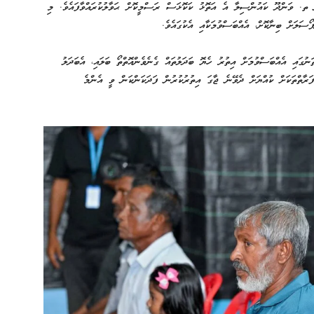
 ތ. ވަންދޫ ކައުންސިލާ އެ އަތޮޅު ކަކޮޅަސް ރަސްމީކޮށް ޙަވާލުކުރައްވާފައެވެ. މި
ޯސަލަށް ބިނާކޮށް، އެއްބަސްވުމަކާއި އެކުގައެވެ.
ަނުގައި އެއްބަސްވުމަށް އިތުރު ހެޔޮ ބަދަލުތައް ގެނެވެންއޮތްތޯ ބަލައި، އެބަދަލު
ފަރާތްތަކަށް ކުއްޔަށް ދެވޭނެ ޖާގަ އިތުރުކުރުން ފަދަކަންކަން ވީ އެންމެ