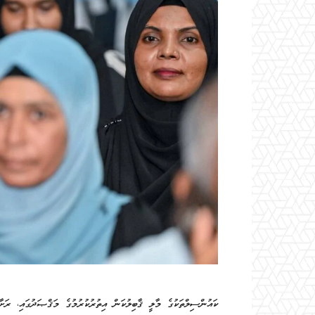
ކައުންސިލްތަކުގެ މާލީ ޤާބިލުކަން އިތުރުކުރުމުގެ މަޤްޞަދުގައި، ރަށާ