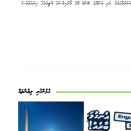
އްވާފައެވެ. އަދި ވަންދޫގެ، ބޭންކް އޮފް މޯލްޑިވްސްގެ އޭޓީއެމްގެ ޚިދުމަތްވެސް
ގުޅުންހުރި ލިޔުންތައް