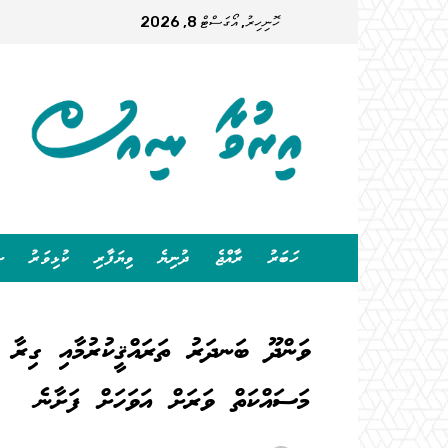
ހޮނިހިރު, އޯގަސްޓް 8, 2026
ހަބަރު
ރާއްޖެ
ދުނިޔެ
ވިޔަފާރި
ކުޅިވަރު
ސ
ވަންދޫ ބަނދަރު ތަރައްޤީކުރުމާއި ގިރާ ސ
މަސައްކަތް ވަރަށް އަވަހަށް ފަށާނެ