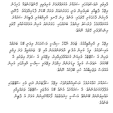
ފާއިތުވި ދުވަސްތަކުގައި ސަރުކާރު އެކުލަވާލުމަށް ކުރިމަތިވި ގޮންޖެހުންތަކާ ގުޅިގެން
ވިޖޭގެ ޕާޓީއާއި ބައިވެރިން ވަނީ ގަވަރުނަރަށް ވަރަށް ބޮޑަށް ފާޑުކިޔާފައެވެ. ގާނޫނީ
މާހިރުން ފާހަގަކުރި ގޮތުގައި، އެންމެ ގިނަ ގޮނޑި ކާމިޔާބުކުރި ޕާޓީއަށް ސަރުކާރު
އެކުލަވާލުމުގެ ފުރުސަތު ދިނުމުގެ ބަދަލުގައި، ގަވަރުނަރު ކުރިން އަމަލުކުރެއްވި ގޮތަކީ
އިންސާފުވެރި ގޮތެއް ނޫނެވެ.
ވިޖޭގެ މި ކާމިޔާބީއާއެކު، ޓެމަލް ނާޑޫގެ ސިޔާސީ މަސްރަހަށް މިވަނީ ބޮޑު ބަދަލެއް
އައިސްފައެވެ. މީގެ ކުރިން އެމް.ޖީ ރާމަޗަންދުރަން އާއި ޖޭ. ޖަޔަލަލީތާ ފަދަ ފިލްމީ
ތަރިން އެ ސްޓޭޓްގެ ވެރިކަން ކުރައްވާފައިވާއިރު، ވިޖޭއަކީ އެ ސަފަށް އިތުރުވި އާ
ބޮޅެކެވެ. ނަމަވެސް، ކުރީގެ ލީޑަރުންނާ ޚިލާފަށް ވިޖޭއަކީ ސިޔާސީ ދާއިރާގައި ކުރިން
އެއްވެސް ތަޖުރިބާއެއް ހުރި ބޭފުޅެއް ނޫނެވެ.
ސަރުކާރު ހުވާކުރުމުގެ ރަސްމިއްޔާތަށްފަހު، ވިޖޭގެ ސަޕޯޓަރުން ދަނީ މުޅި ސްޓޭޓްގައި
އުފާފާޅުކުރަމުންނެވެ. އާ ސަރުކާރުގެ އެންމެ ބޮޑު އަމާޒަކީ ސްޓޭޓްގެ ތަރައްގީއާއި
ރައްޔިތުންނަށް ބޭނުންވާ އަސާސީ ޚިދުމަތްތައް ފޯރުކޮށްދިނުން ކަމަށް އެ ޕާޓީން
ބުނެއެވެ.