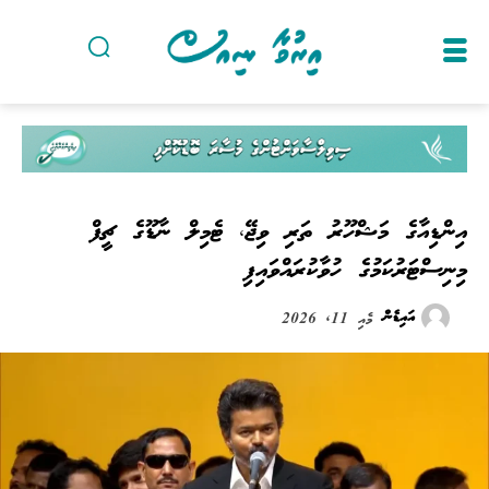
އިންޑިއާގެ މަޝްހޫރު ތަރި ވިޖޭ، ޓެމިލް ނާޑޫގެ ޗީފް
މިނިސްޓަރުކަމުގެ ހުވާކުރައްވައިފި
އައިޑެން
މެއި 11, 2026