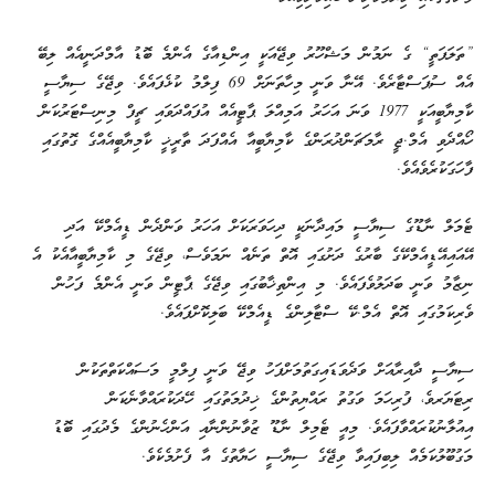
”ތަލަޕަތީ“ ގެ ނަމުން މަޝްހޫރު ވިޖޭއަކީ އިންޑިއާގެ އެންމެ ބޮޑު އާމްދަނީއެއް ލިބޭ
އެއް ސުޕަސްޓާރެވެ. އޭނާ ވަނީ މިހާތަނަށް 69 ފިލްމު ކުޅެފައެވެ. ވިޖޭގެ ސިޔާސީ
ކާމިޔާބީއަކީ 1977 ވަނަ އަހަރު އަމިއްލަ ޕާޓީއެއް އުފައްދަވައި ޗީފް މިނިސްޓަރުކަން
ހޯއްދެވި އެމް.ޖީ ރާމަޗަންދުރަންގެ ކާމިޔާބީއާ އެއްފަދަ ތާރީޚީ ކާމިޔާބީއެއްގެ ގޮތުގައި
ފާހަގަކުރެވެއެވެ.
ޓެމަލް ނާޑޫގެ ސިޔާސީ މައިދާނަކީ ދިހަވަރަކަށް އަހަރު ވަންދެން ޑީއެމްކޭ އަދި
އޭއައިއޭޑީއެމްކޭގެ ބާރުގެ ދަށުގައި އޮތް ތަނެއް ނަމަވެސް، ވިޖޭގެ މި ކާމިޔާބީއާއެކު އެ
ނިޒާމު ވަނީ ބަދަލުވެފައެވެ. މި އިންތިޚާބުގައި ވިޖޭގެ ޕާޓީން ވަނީ އެންމެ ފަހުން
ވެރިކަމުގައި އޮތް އެމް.ކޭ ސްޓާލިންގެ ޑީއެމްކޭ ބަލިކޮށްފައެވެ.
ސިޔާސީ ދާއިރާއަށް ވަދެވަޑައިގަތުމަށްފަހު ވިޖޭ ވަނީ ފިލްމީ މަސައްކަތްތަކުން
ރިޓަޔަރވެ، ފުރިހަމަ ވަގުތު ރައްޔިތުންގެ ޚިދުމަތުގައި ހޭދަކުރައްވާނެކަން
އިއުލާނުކުރައްވާފައެވެ. މިއީ ޓެމިލް ނާޑޫ ޒުވާނުންނާއި އަންހެނުންގެ މެދުގައި ބޮޑު
މަގުބޫލުކަމެއް ލިބިފައިވާ ވިޖޭގެ ސިޔާސީ ހަޔާތުގެ އާ ފެށުމެކެވެ.