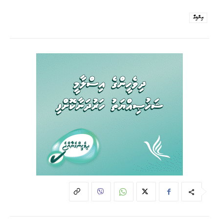
އިންޑިއާ