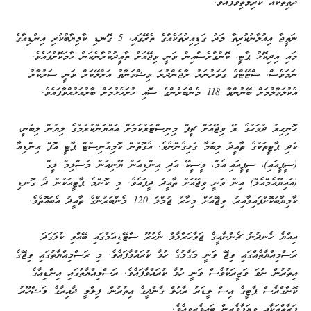
ދަތިތަކެއް ކުރިމަތިވެފައެވެ.
ނަތީޖާ އިއުލާނުކުރިތާ މަދު ގަޑިއިރުތަކެއްގެ ތެރޭގައި، 5 ގޮނޑި ކާމިޔާބުކުރި އިންޑިއާގެ
މައި އިދިކޮޅު ޕާޓީ، ކޮންގްރެސްއިން ވަނީ ވިޖޭއަށް ތާއީދުކުރާނެކަން ހާމަކޮށްފައެވެ.
ނަމަވެސް، ސްޓޭޓްގެ ގަވަރުނަރު ރާޖެންދުރަ ވިޝްވަނާތު އަރްލޭކަރް ވަނީ ސަރުކާރު
އެކުލަވާލުމަށް ބޭނުންވާ 118 މެންބަރުންގެ ސޮއި ހުށަހެޅުމަށް ބާރުއަޅުއްވާފައެވެ.
ހޮނިހިރު ދުވަހުގެ ރޭ ވިޖޭއަށް ޗީފް މިނިސްޓަރުކަމަށް އައްޔަންކުރުމުގެ ލިޔުން ލިބުނީ،
ކުދި ޕާޓީތަކުގެ ތާއީދު ލިބުމާ ގުޅިގެންނެވެ. އެގޮތުން ކޮމިއުނިސްޓް ޕާޓީ އޮފް އިންޑިއާ
(ސީޕީއައި)، ސީޕީއައި-އެމް، ވީސީކޭ އަދި އިންޑިއަން ޔޫނިއަން މުސްލިމް ލީގް
(އައިޔޫއެމްއެލް) އިން ވަނީ ވިޖޭއަށް ތާއީދު ދީފައެވެ. މި ކޮންމެ ޕާޓީއަކުން ދެ ގޮނޑި
ކާމިޔާބުކޮށްފައިވާއިރު، ވިޖޭއަށް މިހާރު ޖުމްލަ 120 މެންބަރުންގެ ތާއީދު އެބައޮތެވެ.
އިއްޔެ ހެނދުނު ޗެންނާއީގެ ޖަވާހަރްލާލް ނެހުރޫ ސްޓޭޑިއަމްގައި ބޭއްވި ކުލަގަދަ
ރަސްމިއްޔާތެއްގައި ވިޖޭ ވަނީ މަގާމުގެ ހުވާ ކުރައްވާފައެވެ. މި ރަސްމިއްޔާތުގައި ވިޖޭގެ
އިތުރުން ނުވަ ވަޒީރަކުވެސް ވަނީ ހުވާ ކުރައްވާފައެވެ. ރަސްމިއްޔާތުގައި އިންޑިއާގެ
ކޮންގްރެސް ޕާޓީގެ އިސް ލީޑަރު ރާހުލް ގާންދީގެ އިތުރުން، ފިލްމީ ދާއިރާގެ މަޝްހޫރު
ފަރާތްތަކާއި ވިޔަފާވެރިން ބައިވެރިވިއެވެ.