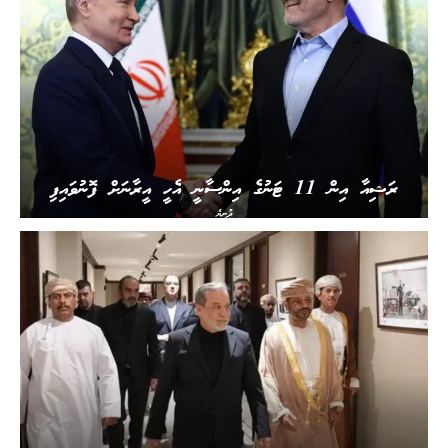
ރަޝިއާ އިން 11 ޓަނުގެ އިންސާނީ އެހީ އީރާނަށް ފޮނުވައިފި
ދުނިޔެ