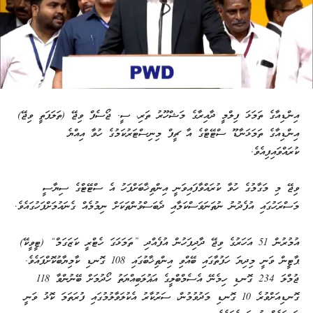
އިންޑިއާގެ ތަމަޅަ ފިލްމީ ދާއިރާގެ މަޝްހޫރު ތަރި، ސީ. ޖޯސެފް ވިޖޭ (ތަލަޕަތީ ވިޖޭ)
އިންޑިއާގެ ތަމަޅަނާޑޫ ސްޓޭޓްގެ އާ ޗީފް މިނިސްޓަރުކަމުގެ ހުވާ އިއްޔެ
ކުރައްވައިފިއެވެ.
ވިޖޭ މި މަގާމުގެ ހުވާ ކުރައްވާފައިވަނީ އިންތިޚާބަށްފަހު އެ ސްޓޭޓްގެ ސިޔާސީ
މަސްރަހުގައި އުފެދުނު ނުތަނަވަސްކަމާއި ދެބަސްވުންތަކަށް ނިމުމެއް ގެނައުމަށްފަހުގައެވެ.
އުމުރުން 51 އަހަރުގެ ވިޖޭ ދާދިފަހުން އުފެއްދި ”ތަމަޅަގަ ހެޓްރީ ކަޒަގަމް“ (ޓީވީކޭ)
ޕާޓީން ވަނީ މިދިޔަ ހަފުތާގައި ބޭއްވި އިންތިޚާބުގައި 108 ގޮނޑި ކާމިޔާބުކޮށްފައެވެ.
ޖުމްލަ 234 ގޮނޑި ހިމެނޭ އެސެމްބްލީގެ އަޣުލަބިއްޔަތު ހޯދުމަށް ބޭނުންވާ 118
ގޮނޑިއަށްވުރެ 10 ގޮނޑި މަދުވުމުން، ސަރުކާރު އެކުލަވާލުމުގައި ފުރަތަމަ ކޮޅު ވަނީ