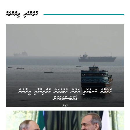
ގުޅުންހުރި ލިޔުންތައް
ހޮރްމޫޒް ކަނޑުއޮޅި އަލުން ހުޅުވުމަށް އެމެރިކާއާއި އީރާނުން
އެއްބަސްވުމަކަށް
ދުނިޔެ