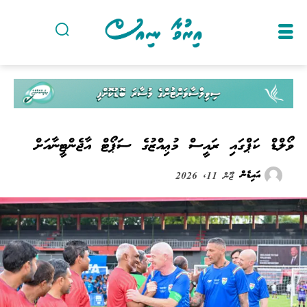
ވޯލްޑް ކަޕްގައި ރައީސް މުޢިއްޒުގެ ސަޕޯޓް އާޖެންޓީނާއަށް
އައިޑެން
ޖޫން 11, 2026