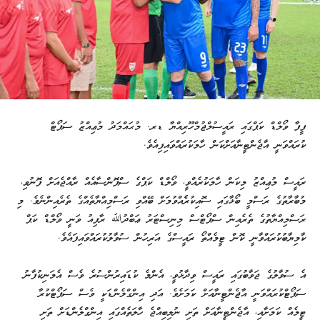
ފީފާ ވޯލްޑް ކަޕްގައި ރައީސުލްޖުމްހޫރިއްޔާ ޑރ. މުޙައްމަދު މުޢިއްޒު ސަޕޯޓް
ކުރައްވަނީ އާޖެންޓީނާއަށްކަން ހާމަކުރައްވައިފިއެވެ.
ރައީސް މުޢިއްޒު މިކަން ހާމަކުރެއްވީ، ވޯލްޑް ކަޕްގެ ސްޕޮންސާއެއް ރާއްޖެއަށް ފޮނުވި،
މުބާރާތުގެ ރަސްމީ ބޯޅާގައި ސޮއިކުރެެއްވުމަށް ބޭއްވި ރަސްމިއްޔާތެއްގެ ތެރެއިންނެވެ. މި
ރަސްމިއްޔާތުގެ ތެރެއިން ސްޕޯޓްސް މިނިސްޓަރު ޢަބްދުﷲ ރާފިއު ވަނީ ވޯލްޑް ކަޕް
ކާމިޔާބުކުރައްވާނީ ކޮން ޓީމެއްތޯ ރައީސްގެ އަރިހުން ސުވާލުކުރައްވައިފައެވެ.
އެ ސުވާލުގެ ޖަވާބުގައި ރައީސް ވިދާޅުވީ، އެންމެ ކުޑައިރުންސުރެ ވެސް އެމަނިކުފާނު
ސަޕޯޓްކުރައްވަނީ އާޖެންޓީނާއަށް ކަމަށެވެ. އަދި އިންގްލެންޑަކީ ވެސް ސަޕޯޓްކުރާ
ޓީމެއް ކަމަށާއި، އާޖެންޓީނާއަށް ތަށި ނުލިބިއްޖެ ހާލަތެއްގައި އިންގްލެންޑަށް ތަށި