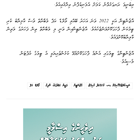
ލިބުނީމަ ރަނގަޅުވާނެ ކަމަށް އެމަނިކުފާނު ވިދާޅުވިއެވެ.
އާޖެންޓީނާ އަކީ 2022 ވަނަ އަހަރު ބޭއްވި ވޯލްޑް ކަޕް މުބާރާތް ވެސް ކާމިޔާބު ކުރި
ޓީމުކަން ފާހަގަކޮށްލަންޖެހެއެވެ. އާޖެންޓީނާއިން ވަނީ މި މުބާރާތް ތިން ފަހަރުގެ މަތިން
ކާމިޔާބުކޮށްފައެވެ.
އާޖެންޓީނާގެ ޓީމުގައި އެންމެ ފާހަގަކޮށްލެވޭ ކުޅުންތެރިޔަކީ އެ ޓީމުގެ ކެޕްޓަން
މެސީއެވެ.
ރައީސުލްޖުމްހޫރިއްޔާ ޑރ. މުޙައްމަދު މުޢިއްޒު
އާޖެންޓީނާ
ވަޒީރު ޢަބްދުﷲ ރާފިޢު
ވޯލްޑް ކަޕް