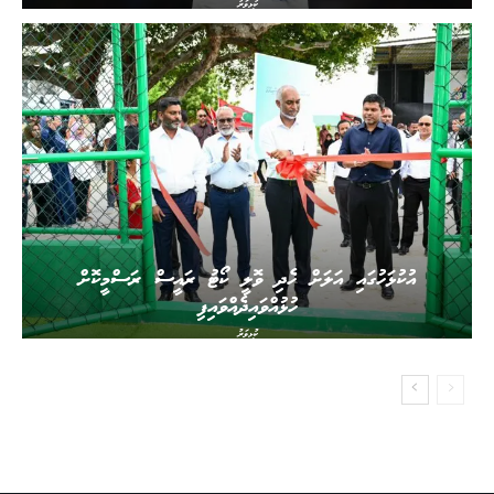
ކުޅިވަރު
އުކުޅަހުގައި އަލަށް ހެދި ވޮލީ ކޯޓު ރައީސް ރަސްމީކޮށް
ހުޅުއްވައިދެއްވައިފި
ކުޅިވަރު