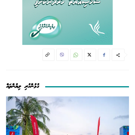
ގުޅުންހުރި ލިޔުންތައް