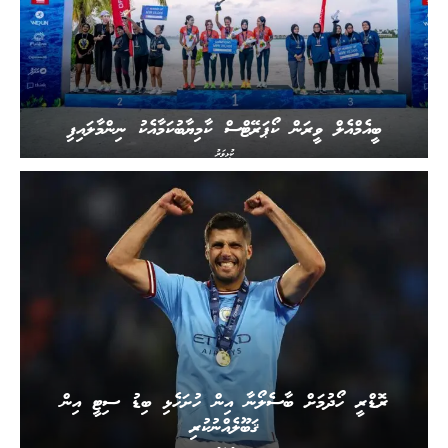
ބީއެމްއެލް ވީރަން ކޯޕަރޭޓްސް ކާމިޔާބުކަމާއެކު ނިންމާލައިފި
ކުޅިވަރު
ރޮޑްރީ ހޯދުމަށް ބާސެލޯނާ އިން ހުށަހެޅި ބިޑު ސިޓީ އިން
ޤަބޫލެއްނުކުރި