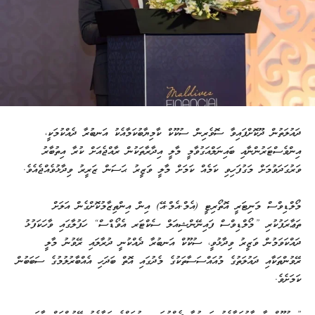
ދައުލަތުން ދޫކޮށްފައިވާ ސޮވެރިން ސުކޫކް ކާމިޔާބުކަމާއެކު އަނބުރާ ދެއްކުމަކީ،
އިންވެސްޓަރުންނާއި ބައިނަލްއަގުވާމީ މާލީ އިދާރާތަކުން ރާއްޖެއަށް ކުރާ އިތުބާރު
ވަރުގަދަވުމަށް މަގުފަހިވި ކަމެއް ކަމަށް މާލީ ވަޒީރު ޙަސަން ޒަރީރު ވިދާޅުވެއްޖެއެވެ.
މޯލްޑިވްސް މަނިޓަރީ އޮތޯރިޓީ (އެމް.އެމް.އޭ) އިން އިންތިޒާމުކޮށްގެން އަލަށް
ތަޢާރަފުކުރި ”މޯލްޑިވްސް ފައިނޭންޝިއަލް ސެކްޓަރ އެވޯޑްސް“ ހަފުލާގައި ވާހަކަފުޅު
ދައްކަވަމުން ވަޒީރު ވިދާޅުވީ، ސުކޫކް އަނބުރާ ދެއްކުނީ ދުރާލައި ރޭވުނު މާލީ
ރޭވުންތަކާއި ދައުލަތުގެ މުއައްސަސާތަކުގެ މެދުގައި އޮތް ބަދަހި އެއްބާރުލުމުގެ ސަބަބުން
ކަމަށެވެ.