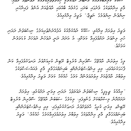
”ސުކޫކް ކާމިޔާބުކަމާއެކު އަނބުރާ ދެއްކުމަކީ ހިކުމަތްތެރިކަމާއެކު ރޭވުންތައް ރާވައި،
މާލީ އިދާރާތަކުގެ މެދުގައި ބަދަހި ގުޅުމެއް ބާއްވައި ރާއްޖެއަށް އެންމެ ފައިދާހުރި
ނިންމުން ނިންމުމުގެ ނަތީޖާ،“ ވަޒީރު ވިދާޅުވިއެވެ.
ވަޒީރު އިތުރަށް ވިދާޅުވީ، ސުކޫކް ދެއްކުމާއެކު އުފެއްދުންތެރިކަމުގެ ނިސްބަތުން ދަރަނި
ހުރި މިންވަރު ދަށްވެފައިވާ ކަމަށާއި، އެ އަދަދު ދަނީ ދުވަހުން ދުވަހަށް ކުޑަވަމުން
ކަމަށެވެ.
މީގެ އިތުރުން، ރާއްޖޭގެ ސޮވެރިން ކްރެޑިޓް ރޭޓިން ކުރިއަށްވުރެ ރަނގަޅުވެފައިވާ ކަން
ފާހަގަކުރައްވައި، މިއީ އިންވެސްޓަރުންނާއި ބައިނަލްއަގުވާމީ މާލީ މުއައްސަސާތަކުގެ
އިތުބާރު ރާއްޖެއަށް އިތުރުވަމުންދާ ކަމުގެ ހެއްކެއް ކަމަށް ވަޒީރު ވިދާޅުވިއެވެ.
”މިއާއެކު ޖީޑީޕީގެ ނިސްބަތުން ދައުލަތުގެ ދަރަނި މިވަނީ ދަށްކުރެވި، އިތުރަށް
ދަށަށްދާނެ މިސްރާބަކަށް ގެނެވިފައި. މިކަމުގެ ސަބަބުން ރާއްޖޭގެ ސޮވްރިން ކްރެޑިޓް
ރޭޓިންގ މިވަނީ ކުރީގެ ޙާލަތަށްވުރެ ރަނގަޅުކުރެވިފައި. މިއީ އިންވެސްޓަރުންނާއި
ބައިނަލްއަގުވާމީ މާލީ އިދާރާތަކުގެ އިތުބާރު އިތުރުވެފައިވާކަމުގެ ހެއްކެއް،“ ވަޒީރު
ވިދާޅުވިއެވެ.