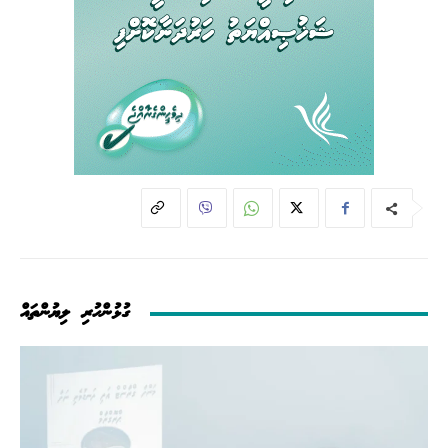
ގުޅުންހުރި ލިޔުންތައް