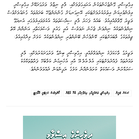
އިގްތިސާދީ ގޮންޖެހުންތަކުން އަރައިގަތުމަށާއި، މާލީ ނިޒާމު ވަރުގަދަކޮށް އިގްތިސާދީ
ވިލުންވެރިކަން އިތުރުކުރުމަށްޓަކައި އޮނިގަނޑަށް ގެންނަންޖެހޭ ބަދަލުތައް ގެނައުމަށްވެސް
ވަޒީރު ގޮވާލެއްވިއެވެ. ބައެއް ފަހަރު މާލީ ސިޔާސަތުތައް އެކުލަވައިލުމުގައި އުނދަގޫ
ނިންމުންތަކެއް ނިންމަން ޖެހުނު ނަމަވެސް، އެއީ ގައުމީ މަސްލަހަތާއި އަންނާން އޮތް
ޖީލުތަކުގެ ލާބައަށްޓަކައި ކޮންމެހެން ބޭނުންތެރި ނިންމުންތަކެއް ކަމަށް ވިދާޅުވިއެވެ.
ވަޒީރުގެ ވާހަކަފުޅު ނިންމަވާލެއްވީ، އިގްތިސާދީ ބިންގާ ވަރުގަދަކުރުމަށާއި، މާލީ
ވައުދުތައް ފުއްދުމަށްޓަކައި އެމް.އެމް.އޭ އާއި އެހެނިހެން ކަމާބެހޭ ފަރާތްތަކާއެކު
ސަރުކާރުން މަސައްކަތް ކުރަމުންދާނެ ކަމުގެ ޔަގީންކަން ދެއްވަމުންނެވެ.
ޙަސަން ޒަރީރު
އިޤްތިޞާދީ ތަރައްޤީއާއި ވިޔަފާރިއާއި ބެހޭ ވުޒާރާ
މޯލްޑިވްސް މަނިޓަރީ އޮތޯރިޓީ