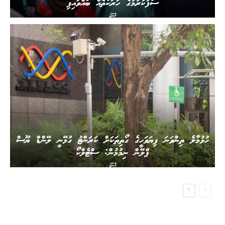
ސާފުކުރުމުގެ ހަރަކާތެއް ބާއްވައިފި
ރާއްޖެ
ހުޅުމާލެ ތިންވަނަ ފިޔަވަހީގެ ގޯތިތަކަށް ކަރަންޓު ގުޅޭނީ ލޭންޑް ޔޫސް
ޕްލޭން ނިމުމުން: ސްޓެލްކޯ
ރާއްޖެ