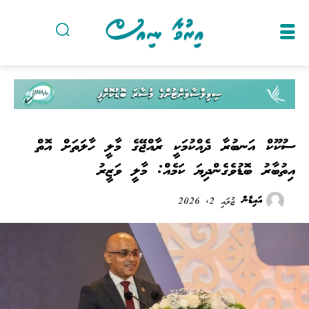
ސުކޫކް އަނބުރާ ދެއްކުމަކީ ރާއްޖޭގެ މާލީ ހާލަތަށް އޮތް
އިތުބާރު ބޮޑުވެގެންދިޔަ ކަމެއް: މާލީ ވަޒީރު
އައިޑެން
ޖުލައި 2, 2026