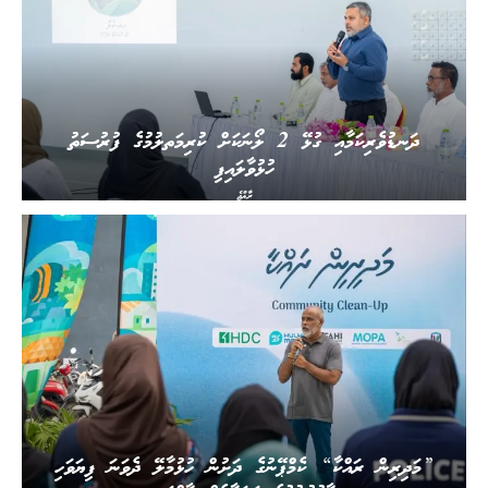
ދަނޑުވެރިކަމާއި ގުޅޭ 2 ލޯނަކަށް ކުރިމަތލުމުގެ ފުރުސަތު
ހުޅުވާލައިފި
ރާއްޖެ
”މަދިރިން ރައްކާ“ ކެމްޕޭނުގެ ދަށުން ހުޅުމާލޭ ދެވަނަ ފިޔަވަހި