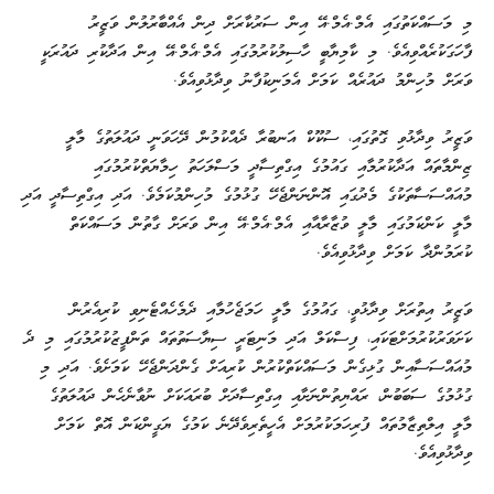
މި މަސައްކަތުގައި އެމް.އެމް.އޭ އިން ސަރުކާރަށް ދިން އެއްބާރުލުން ވަޒީރު
ފާހަގަކުރެއްވިއެވެ. މި ކާމިޔާބީ ހާސިލުކުރުމުގައި އެމް.އެމް.އޭ އިން އަދާކުރި ދައުރަކީ
ވަރަށް މުހިންމު ދައުރެއް ކަމަށް އެމަނިކުފާނު ވިދާޅުވިއެވެ.
ވަޒީރު ވިދާޅުވި ގޮތުގައި، ސުކޫކް އަނބުރާ ދެއްކުމުން ދޭހަވަނީ ދައުލަތުގެ މާލީ
ޒިންމާތައް އަދާކުރުމާއި ގައުމުގެ އިގްތިސާދީ މަސްލަހަތު ހިމާޔަތްކުރުމުގައި
މުއައްސަސާތަކުގެ މެދުގައި އޮންނަންޖެހޭ ގުޅުމުގެ މުހިންމުކަމެވެ. އަދި އިގްތިސާދީ އަދި
މާލީ ކަންކަމުގައި މާލީ ވުޒާރާއާއި އެމް.އެމް.އޭ އިން ވަރަށް ގާތުން މަސައްކަތް
ކުރަމުންދާ ކަމަށް ވިދާޅުވިއެވެ.
ވަޒީރު އިތުރަށް ވިދާޅުވީ، ގައުމުގެ މާލީ ހަމަޖެހުމާއި ދެމެހެއްޓެނިވި ކުރިއެރުން
ކަށަވަރުކުރުމަށްޓަކައި، ފިސްކަލް އަދި މަނިޓަރީ ސިޔާސަތުތައް ތަންފީޒުކުރުމުގައި މި ދެ
މުއައްސަސާއިން ގުޅިގެން މަސައްކަތްކުރުން ކުރިއަށް ގެންދަންޖެހޭ ކަމަށެވެ. އަދި މި
ގުޅުމުގެ ސަބަބުން، ރައްޔިތުންނަށާއި އިގްތިސާދަށް ބުރައަކަށް ނުވާނެހެން ދައުލަތުގެ
މާލީ އިލްތިޒާމުތައް ފުރިހަމަކުރުމަށް އެހީތެރިވެދޭނެ ކަމުގެ ޔަގީންކަން އޮތް ކަމަށް
ވިދާޅުވިއެވެ.