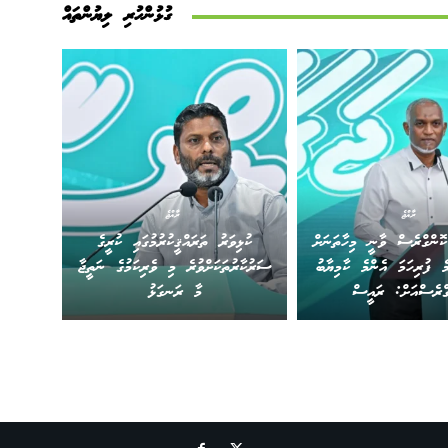
ގުޅުންހުރި ލިޔުންތައް
ރާއްޖެ
ރާއްޖެ
ޮންގްރެސް ވާނީ މިހާތަނަށް
ކުޅިވަރު ތަރައްޤީކުރުމުގައި ކުރީގެ
ެ ފުރިހަމަ އެންމެ ކާމިޔާބު
ސަރުކާރުތަކަށްވުރެ މި ވެރިކަމުގެ ނަތީޖާ
ގްރެސްއަށް: ރައީސް
މާ ރަނގަޅު