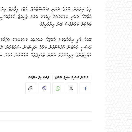
މީގެ އިތުރުން، ބޭރުގެ ދަރަނި (އެކްސްޓާނަލް ޑެޓް) ޑީފޯލްޓް ވިޔަ 
އެތެރޭގެ ދަރަނި ކުޑަކުރުމަށް ފިޔަވަޅު އަޅަން ޖެހިއްޖެ ހާލަތެއްގައ
ބަޖެޓަށް ކަމަށްވެސް އޭނާ ވިދާޅުވިއެވެ.
ބޭރުގެ މާލީ އިދާރާތަކުން ރާއްޖޭގެ ޚަރަދުތައް ކުޑަކުރުމަށް ލަފާދެމު
އަސާސީ ކަންކަން ހުއްޓާނުލާނެ ކަމުގެ ޔަގީންކަން ސަރުކާރުން ދޭ“ 
ރައްޔިތުންގެ ދިރިއުޅުމަށް އަންނަ ތަކުލީފުތައް ކުޑަކުރުން ކަމަށް ސަ
މުހައްމަދު ހުސެއިން ޝަރީފް (މުންދު)
ޕްރެސް ވިތް ސްޕޮކްސް