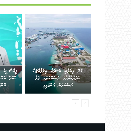
ރާއްޖެ
މާލޭ ވިޔަފާރި ބަނދަރު ތިލަފުއްޓަށް
ޕީއެންސީގެ ކ
ބަދަލުކުރުމުގެ މަސައްކަތަށް ފަޅު
ބޭއްވޭ އެންމ
ހުސްކުރަން އަންގައިފި
ކޮން