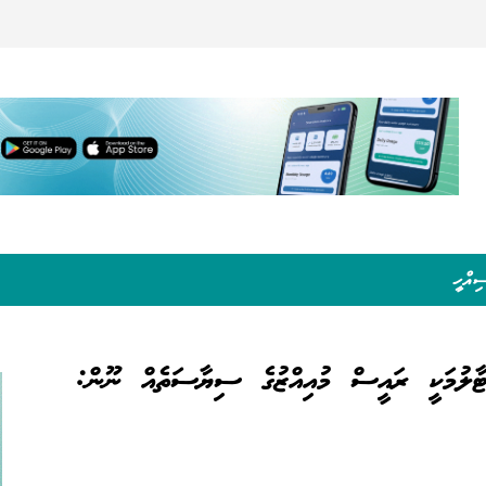
ިއްހީ
ޓާލުމަކީ ރައީސް މުއިއްޒުގެ ސިޔާސަތެއް ނޫން: