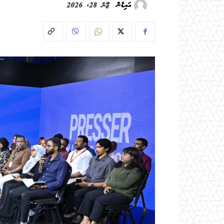
އައިޑެން
ޖޫން 28, 2026