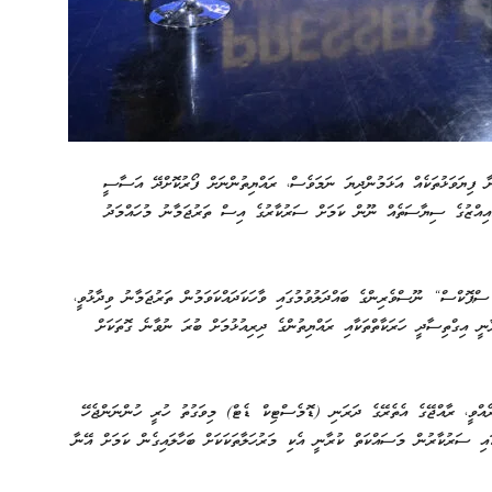
ާ ފިޔަވަޅުތަކެއް އަޅަމުންދިޔަ ނަމަވެސް، ރައްޔިތުންނަށް ފޯރުކޮށްދޭ އަސާސީ
ުއިއްޒުގެ ސިޔާސަތެއް ނޫން ކަމަށް ސަރުކާރުގެ އިސް ތަރުޖަމާނު މުހައްމަދު
ްޕޮކްސް“ ނޫސްވެރިންގެ ބައްދަލުވުމުގައި ވާހަކަދައްކަވަމުން ތަރުޖަމާނު ވިދާޅުވީ،
ނީ އިގްތިސާދީ ހަރަކާތްތަކާއި ރައްޔިތުންގެ ދިރިއުޅުމަށް ބުރަ ނުވާނެ ގޮތަކަށް
ުރެއްވީ، ރާއްޖޭގެ އެތެރޭގެ ދަރަނި (ޑޮމެސްޓިކް ޑެޓް) މިވަގުތު ހުރީ ހުންނަންޖެހޭ
ައި ސަރުކާރުން މަސައްކަތް ކުރާނީ އެކި މަރުހަލާތަކަކަށް ބަހާލައިގެން ކަމަށް އޭނާ