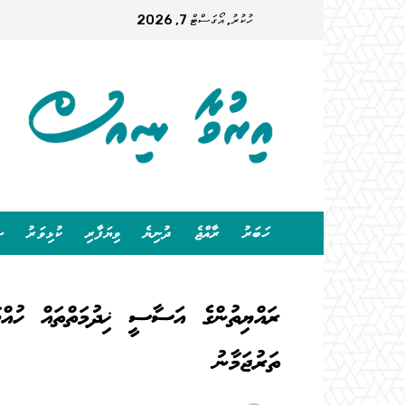
ހުކުރު, އޯގަސްޓް 7, 2026
ހަބަރު
ރާއްޖެ
ދުނިޔެ
ވިޔަފާރި
ކުޅިވަރު
ސ
ރައްޔިތުންގެ އަސާސީ ޚިދުމަތްތައް ހުއް
ތަރުޖަމާނު