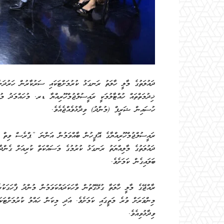
ދައުލަތުގެ މާލީ ހާލަތު ރަނގަޅު ކުރުމަށްޓަކައި ސަރުކާރުން ހަރުދަނ
ޚިދުމަތްތައް ހުއްޓާލުމަކީ ރައީސުލްޖުމްހޫރިއްޔާ ޑރ. މުހައްމަދު މ
ހުސައިން ޝަރީފް (މުންދު) ވިދާޅުވެއްޖެއެވެ.
ރައީސުލްޖުމްހޫރިއްޔާގެ އޮފީހުން ބާއްވަމުން އަންނަ ”ޕްރެސް ވިތް ސ
ދައުލަތުގެ މާލިއްޔަތު ރަނގަޅު ކުރުމުގެ މަސައްކަތް ކުރިއަށް ގެންދާ
ބަލައިގެން ކަމަށެވެ.
ރާއްޖޭގެ މާލީ ހާލަތާ ގުޅޭގޮތުން ވާހަކަދައްކަވަމުން މުންދު ފާހަގަކ
މިންވަރަށް ވުރެ މަތީގައި ކަމަށެވެ. އަދި މިކަން ހައްލު ކުރުމަށްޓަކ
ވިދާޅުވިއެވެ.