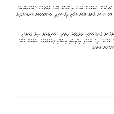
ނުދިނުމަށް ސަރުކާރުން ހާއްސަ އިސްކަމެއް ދޭކަން ތަރުޖަމާނު ފާހަގަކުރެއްވިއެވެ.
ި، އޭގެ އަސަރު އެންމެ ބޮޑަށް ކުރާނީ ޕީއެސްއައިޕީ މަޝްރޫއުތަކަށް ކަނޑައަޅާފައިވާ
ންދާކަން ފާހަގަކުރައްވައި، ތަރުޖަމާނު ވިދާޅުވީ ”ރައްޔިތުންނާ ސީދާ ގުޅުންހުރި
ކަމަށެވެ. މީގެ ބޭނުމަކީ އިގްތިސާދީ އިސްލާހީ ފިޔަވަޅުތަކުގެ ސަބަބުން އާންމު
ރުކާރުން ބުނެއެވެ.