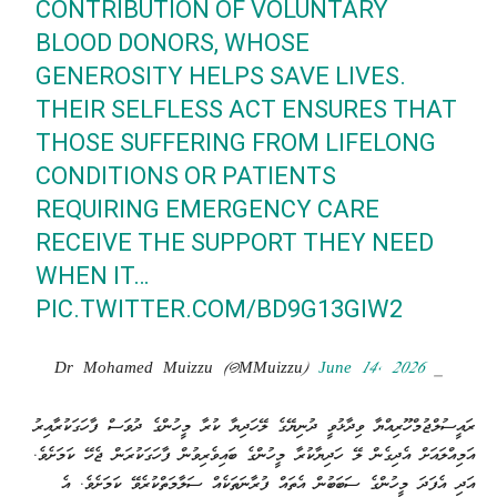
CONTRIBUTION OF VOLUNTARY
BLOOD DONORS, WHOSE
GENEROSITY HELPS SAVE LIVES.
THEIR SELFLESS ACT ENSURES THAT
THOSE SUFFERING FROM LIFELONG
CONDITIONS OR PATIENTS
REQUIRING EMERGENCY CARE
RECEIVE THE SUPPORT THEY NEED
WHEN IT…
PIC.TWITTER.COM/BD9G13GIW2
June 14, 2026
— Dr Mohamed Muizzu (@MMuizzu)
ރައީސުލްޖުމްހޫރިއްޔާ ވިދާޅުވީ ދުނިޔޭގެ ލޭހަދިޔާ ކުރާ މީހުންގެ ދުވަސް ފާހަގަކުރާއިރު
އަމިއްލައަށް އެދިގެން ލޭ ހަދިޔާކުރާ މީހުންގެ ބައިވެރިވުން ފާހަގަކުރަން ޖެހޭ ކަމަށެވެ.
އަދި އެފަދަ މީހުންގެ ސަބަބުން އެތައް ފުރާނަތަކެއް ސަލާމަތްކުރެވޭ ކަމަށެވެ. އެ