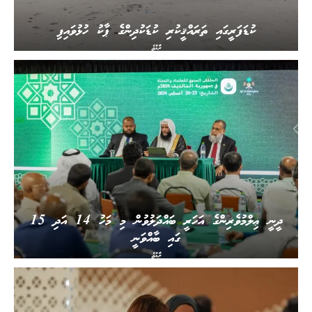
ކުޑަފަރީގައި ތަރައްޤީކުރި ކުޑަކުދިންގެ ޕާކު ހުޅުވައިފި
ރާއްޖެ
ދީނީ ޢިލްމުވެރިންގެ އަހަރީ ބައްދަލުވުން މި މަހު 14 އަދި 15
ގައި ބާއްވަނީ
ރާއްޖެ