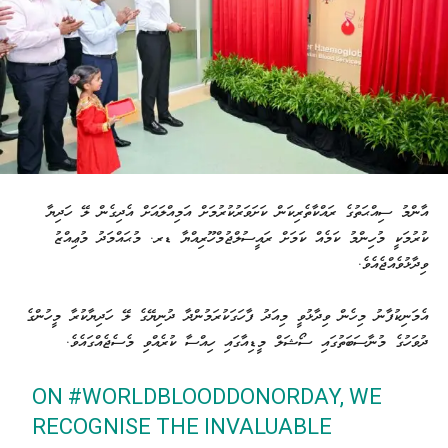
އާންމު ސިއްޙަތުގެ ރައްކާތެރިކަން ކަށަވަރުކުރުމަށް އަމިއްލައަށް އެދިގެން ލޭ ހަދިޔާ
ކުރުމަކީ މުހިންމު ކަމެއް ކަމަށް ރައީސުލްޖުމްހޫރިއްޔާ ޑރ. މުޙައްމަދު މުޢިއްޒު
ވިދާޅުވެއްޖެއެވެ.
އެމަނިކުފާނު މިހެން ވިދާޅުވީ މިއަދު ފާހަގަކުރަމުންދާ ދުނިޔޭގެ ލޭ ހަދިޔާކުރާ މީހުންގެ
ދުވަހުގެ މުނާސަބަތުގައި ސޯޝަލް މީޑިއާގައި ހިއްސާ ކުރެއްވި މެސެޖެއްގައެވެ.
ON
#WORLDBLOODDONORDAY
, WE
RECOGNISE THE INVALUABLE