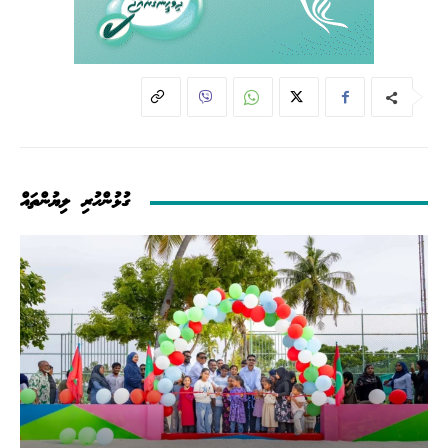
ގުޅުންހުރި ލިޔުންތައް