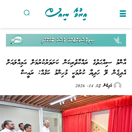
އާންމު ސިއްޙަތުގެ ރައްކާތެރިކަން ކަށަވަރުކުރުމަށް އަމިއްލައަށް
އެދިގެން ލޭ ހަދިޔާ ކުރުމަކީ މުހިންމު ކަމެއް: ރައީސް
އައިޑެން
ޖޫން 14, 2026