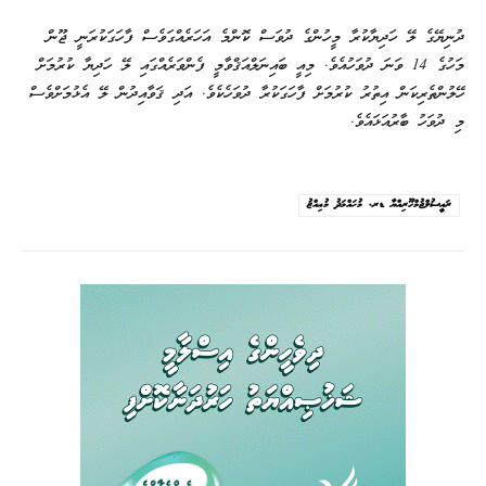
ދުނިޔޭގެ ލޭ ހަދިޔާކުރާ މީހުންގެ ދުވަސް ކޮންމެ އަހަރެއްގަވެސް ފާހަގަކުރަނީ ޖޫން
މަހުގެ 14 ވަނަ ދުވަހުއެވެ. މިއީ ބައިނަލްއަޤްވާމީ ފެންވަރެއްގައި ލޭ ހަދިޔާ ކުރުމަށް
ހޭލުންތެރިކަން އިތުރު ކުރުމަށް ފާހަގަކުރާ ދުވަހެކެވެ. އަދި ޤަވާއިދުން ލޭ އެޅުމަށްވެސް
މި ދުވަހު ބާރުއަޅައެވެ.
ރައީސުލްޖުމްހޫރިއްޔާ ޑރ. މުޙައްމަދު މުޢިއްޒު