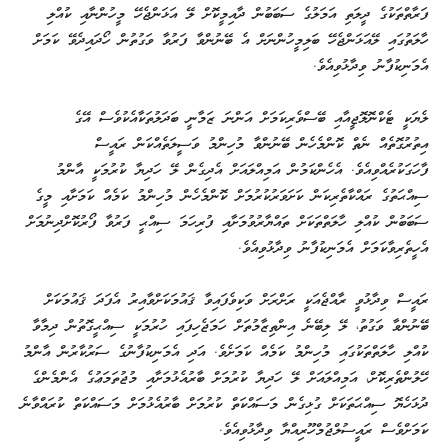
ފަރާތްތަކުގެ ދީލަތި އަމަލުގެ ސަބަބުން ދާއިމީކޮށް ލޭ އަޅަންޖެހޭ މީހުންނާއި ކުއްލި
ހާލަތުގައި ލޭއަޅަންޖެހޭ ބަލިމީހުންނަށް އެ ބޭނުންވާ ފަރުވާ ވަގުތުން ހޯދައިދެވޭ ކަމަށް
އެމަނިކުފާނު ވިދާޅުވިއެވެ.
ލެޔަކީ ޓެކްނޮލޮޖީއާއި ބޭސްވެރިކަމަށް އަންނަ ޒަމާނީ ބަދަލުތަކާއެކުވެސް އޭގެ
އިތުރުގޮތެއް ނެތް ކޮންމެހެން ބޭނުންވާ މުހިންމު ވަސީލަތެއްކަން ރައީސް
ފާހަގަކުރެއްވިއެވެ. އެހެންކަމުން އަމިއްލައަށް އެދިގެން ލޭ ހަދިޔާ ކުރުމަކީ އާންމު
ސިއްޙަތުގެ ރައްކާތެރިކަން ކަށަވަރުކުރުމަށް ކޮންމެހެން މުހިންމު ކަމެއް ކަމަށާއި މީގެ
ސަބަބުން ކުއްލި ހާލަތްތަކަށް ތައްޔާރުވުމަށާއި ފުރިހަމަ ސިއްޙީ ފަރުވާ ފޯރުކޮށްދިނުމަށް
އެހީތެރިވާކަމަށް އެމަނިކުފާނު ވިދާޅުވިއެވެ.
ރައީސް ވިދާޅުވީ ރާއްޖެއަކީ ރަށްރަށް ވަކިވެފައިވާ ޤައުމަކަށްވާއިރު އެފަދަ ޤައުމަކަށް
ބޭނުންވާ ވަގުތު، ލޭ ލިބޭނެ އިންތިޒާމުތަށް ހަމަޖެހިފައި ހުރުމަކީ ސިއްޙީގޮތުން ދިމާވާ
ކުއްލި ހާލަތްތަކުގައި މުހިންމު ކަމެއް ކަމަށެވެ. އަދި އެމަނިކުފާނުގެ ސަރުކާރުން އާންމު
ހޭލުންތެރިކޮށް، އަމިއްލައަށް ލޭ ހަދިޔާ ކުރުމަށް ބާރުއެޅުމަށާއި މުޖުތަމަޢުގެ އެންމެންގެ
ދުޅަހެޔޮ ސިއްޙަތަކަށް ގުޅިގެން މަސައްކަތް ކުރުމަށް ބާރުއެޅުމަށް މަސައްކަތް ކުރައްވާނެ
ކަމަށްވެސް ރައީސުލްޖުމްހޫރިއްޔާ ވިދާޅުވިއެވެ.