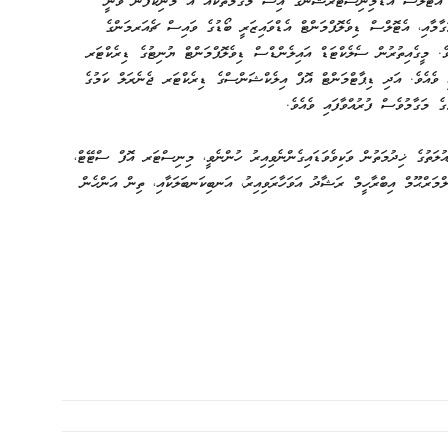
 އެޓޮލްސް އެޑްމިނިސްޓްރޭޝަންގެ އިސް މަގާމުތަކެއް އެ މަނިކުފާނު ވަނީ
ާމާއި، އެޓޮލްސް ޑިވެލޮޕްމަންޓް އެޑްވައިޒަރީ ބޯޑުގެ ވައިސް ޗެއަރމަންގެ
ވެ. މީގެއިތުރުން ސެލެކްޓަޑް އައިލެންޑްސް ޑިވެލޮޕްމަންޓް ޔުނިޓުގެ ޑިރެކްޓަރ
ި ވެއެވެ. އަދި ޑިޕާޓްމަންޓް އޮފް އިލެކްޝަންސްގެ ޑިރެކްޓަރ ޖެނެރަލް ކަމުގެ
 މަގާމުވެސް ފުރުއްވާފައި ވެއެވެ.
ް ރަޝާދު ދައުލަތުގެ ޚިދުމަތުން ވަކިވެވަޑައިގެންނެވިއިރު ހުންނެވީ، މިނިސްޓަރ އޮފް ސްޓޭޓް،
މަރްޙޫމް އިބްރާހީމް ރަޝާދު އަވަހާރަވިއިރު، އަނބިކަނބަލަކާއި، ތިން އަންހެން