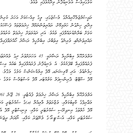
ކަމުގައިވެސް އެމަނިކުފާނު ވިދާޅުވެފައި ވެއެވެ.
ރައީސުލްޖުމްހޫރިއްޔާގެ މެސެޖުގައި، މީގެ ވިއްސަކަށް އަހަރު ކުރިން
އިދާރީ ހިންގުން ހަލުވިކޮށް، ރައްޔިތުންނަށްދޭ ޚިދުމަތްތައް ފަސޭހަކުރ
ކަމަށް ބަޔާންކުރައްވާފައި ވެއެވެ. އަދި ދައުލަތަށް ޚިދުމަތް ކުރެއްވުމު
ރައްޔިތުންނާއި ވެރިންގެ އިތުބާރު، އިބްރާހީމް ރަޝާދު ހޯއްދަވާފައިވާ 
އަލްމަރްޙޫމް އިބްރާހީމް ރަޝާދަކީ، 45 އ
ފުރުއްވާފައިވާ ބޭފުޅެކެވެ. އެ މަނިކުފާނު ފުރުއްވާފައިވާ ބައެއް އިސް 
އޮފް ސްޓޭޓް، ޕްރިންސިޕަލް ކަލެކްޓަރ އޮފް ކަސްޓަމްސް ކަމުގެ މަގ
މަޢާރިފްގެ ކާތިބުކަމާއި، ވުޒާރަތުލް މާލިއްޔާ (އ)ގެ ސެކްރެޓަރީ ކަމ
އޮފް ހެލްތުގެ އިނގިރޭސި ސެކްރެޓަރީ ކަމާއި، މިނިސްޓްރީ އޮފް އ
ސެކްރެޓަރީ ކަމާއި، އެސް.ޓީ.އޯ.ގެ މެނޭޖަރު ކަމާއި، ނޯދަން ރީޖަނަލް