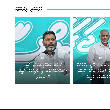
ގުޅުންހުރި ލިޔުންތައް
ރާއްޖެ
ރާއްޖެ
ޮންގްރެސް ވާނީ މިހާތަނަށް
ކުޅިވަރު ތަރައްޤީކުރުމުގައި ކުރީގެ
ެ ފުރިހަމަ އެންމެ ކާމިޔާބު
ސަރުކާރުތަކަށްވުރެ މި ވެރިކަމުގެ ނަތީޖާ
ގްރެސްއަށް: ރައީސް
މާ ރަނގަޅު