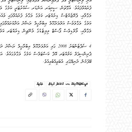
އަދި މިނިސްޓްރީ އޮފް ޕްރޮވިންޝަލް އެފެއާޒާއި، މިނިސްޓްރީ އޮފް
ފުރުއްވާފައެވެ. އެގޮތުން، ސީނިއަރ އަންޑަރ ސެކްރެޓަރީ ކަމުގެ މަގ
މަގާމާއި، ޕްރޮޖެކްޓްސް ޑިރެކްޓަރ ކަމުގެ މަގާމު ފުރުއްވާފައި ވެއެ
ކަމުގެ މަގާމުވެސް އަލްމަރްޙޫމް އިބްރާހީމް ރަޝާދު އަދާކުރައްވާފައ
މަގާމާއި، މޯލްޑިވްސް ޕޯސްޓް ލިމިޓެޑުގެ މެނޭޖިން ޑިރެކްޓަރ ކަމުގެ
4 ސެޕްޓެންބަރު 2008 ގައި އަލްމަރްޙޫމް އިބްރާހީމ
ޕްރިންސިޕަލް ކަލެކްޓަރ އޮފް ކަސްޓަމްސް ކަމުގެ މަގާމުގައެވެ. އަލް
ބޭފުޅުން ދުނިޔޭގައި އެބަތިއްބެވިއެވެ.
ރައީސުލްޖުމްހޫރިއްޔާ ޑރ. މުޙައްމަދު މުޢިއްޒު
ތައުޒިޔާ