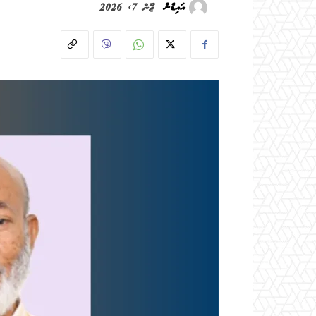
އައިޑެން
ޖޫން 7, 2026