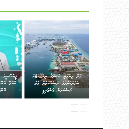
ރާއްޖެ
މާލޭ ވިޔަފާރި ބަނދަރު ތިލަފުއްޓަށް
ޕީއެންސީގެ ކ
ބަދަލުކުރުމުގެ މަސައްކަތަށް ފަޅު
ބޭއްވޭ އެންމ
ހުސްކުރަން އަންގައިފި
ކޮން