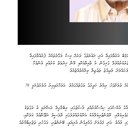
ޤަބް އަރުވާފައިވާ އަދި ދައުލަތުގެ ވަރަށް އިސް މަގާމުތަކެއް ފުރުއްވާފައިވާ
ރުކުރެއްވުމާ ގުޅިގެން، އެ ޢާއިލާއަށާއި އޭނާ ޚިދުމަތް ކުރެއްވި އެންމެހާ
ައްމަދު މުޢިއްޒު ތަޢުޒިޔާ ވިދާޅުވެއްޖެއެވެ.
އިބްރާހީމް ރަޝާދު އަވަހާރަވީ، އާލާސްކަންފުޅާ އުޅުއްވާތާ ދުވަސްތަކެއް ވުމަށްފަހު، އިއްޔެ ހަވީރުގެ ވަގުތެއްގައެވެ. އަވަހާރަވިއިރު އުމުރުފުޅަކީ 78
އާގެ އެކްސްގައި ހިއްސާކުރެއްވި މެސެޖުގައި، އިބްރާހީމް ރަޝާދަކީ އެ ވަގުތަކު
ވެރިކަމާއި، ރޭވުންތެރިކަމާއެކު އަދާކުރެއްވުމުގައި ލާމަސީލު ނަމޫނާއެއް ކަމަށާއި،
އި ވެއެވެ. އަދި ޤައުމަށް ގެއްލިގެން އެދިޔައީ، ބޭނުންތެރި، އަގުހުރި ތަޖުރިބާކާރެއް