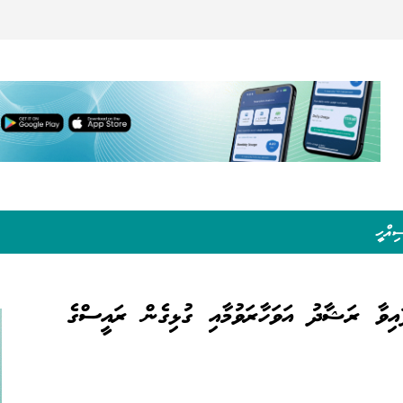
ިއްހީ
ފައިވާ ރަޝާދު އަވަހާރަވުމާއި ގުޅިގެން ރައީސްގެ