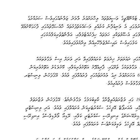
 ޓެކްނޮލޮޖީގެ ވަސީލަތްތައް މިހާރަށްވުރެ މާމަދު ޒަމާނެއްގައިވެސް ސަރުކާރުގެ
ުމުގައި އެ މަނިކުފާނު ކުރެއްވި މަސައްކަތްޕުޅުތައް ޚާއްޞަގޮތެއްގައި ފާހަގަކޮށްލެވޭ
ގައި އުޞޫލުތަކާއި ހަމަތައް ހިފެހެއްޓެވުމާއި، އަމާނާތްތެރިކަމާއެކުގައި
ކަމުގައިވެސް ރައީސުލްޖުމްހޫރިއްޔާ ވިދާޅުވެފައިވެއެވެ.
ަހަރަށްވުރެ ދިގު މުއްދަތެއްގައި ދައުލަތަށް ޚިދުމަތް ކުރައްވާފައިވާ އަދި ވަރަށް އިސް މަގާމުތަކެއް
މަގާމުތަކުގެ ތެރޭގައި، ފާދިއްޕޮޅު އަތޮޅުވެރިކަމާއި، ކޮޅުމަޑުލު އަތޮޅުވެރިކަން
ހިމެނެއެވެ. އަދި ކޮމިޝަނަރ އޮފް އިލެކްޝަންސް ކަމުގެ މަގާމު، 6 އަހަރަށްވުރެ ދިގު މުއްދަތެއްގައި ފުރުއްވާފައި ވެއެވެ. އޭގެފަހުން، މިނިސްޓަރ
ާމުވެސް ފުރުއްވިއެވެ.
އަލްމަރްޙޫމް އިބްރާހީމް ރަޝާދު ޚިދުމަތް ފެއްޓެވީ، 26 ޖޫން 1961 ގައި ވުޒާރަތުއްތިޖާރާގެ ކާތިބުކަމުގެ މަގާމުންނެވެ. އޭގެފަހުން، ވުޒާރަތުލް
ާއި، އެއަރޕޯޓް އޮފީހުގެ ސެކްރެޓަރީކަން ކުރައްވާފައި ވެއެވެ. އަދި މިނިސްޓްރީ
ެޑިޔުކޭޝަންގެ އިނގިރޭސި ސެކްރެޓަރީ ކަމާއި، ރޭޑިއޯ މޯލްޑިވްސްގެ އިނގިރޭސި
 އޮފީހުގެ ވަކީލުކަންވެސް ކުރައްވާފައި ވެއެވެ.