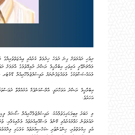
ދިވެހި ދައުލަތަށް ގިނަ ދުވަހު ޚިދުމަތް ކުރެއްވި ޢިއްޒަތްތެރިޔާގެ ލަ
މައްޗަންގޮޅީ އަލިތަރި އިބްރާހީމް ރަޝާދު ދެމިއޮތުމުގެ އާލަމަށް ދަތު
މުއައްސަސާތަކުގެ މުވައްޒަފުންނަށް ރައީސުލްޖުމްހޫރިއްޔާ ޑޮކްޓަރ މުޙ
އަހަރެވެ.
މި ޚަބަރު ލިބިވަޑައިގަތުމާއެކު، ރައީސުލްޖުމްހޫރިއްޔާ ސޯޝަލް މީޑި
ދައުލަތުން ހަވާލުކުރެއްވި ކޮންމެ މަސްއޫލިއްޔަތެއް މުރާލިކަމާއި، ތެދު
އެއީ ޙިކްމަތްތެރި، ހިންގުންތެރި ޝަޚްޞިއްޔަތެއް ކަމުގައި ވިދާޅުވެފަ