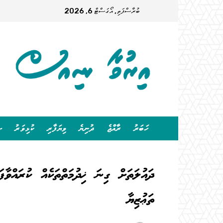
ބުރާސްފަތި, އޯގަސްޓް 6, 2026
ހަބަރު
ރާއްޖެ
ދުނިޔެ
ވިޔަފާރި
ކުޅިވަރު
ސ
ދައުލަތަށް ގިނަ ޚިދުމަތްތަކެއް ކުރައްވާ
ތަޢުޒިޔާ