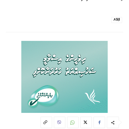
ފުލުހުން