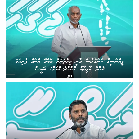
ޕީއެންސީގެ ކޮންގްރެސް ވާނީ މިހާތަނަށް ބޭއްވޭ އެންމެ ފުރިހަމަ
އެންމެ ކާމިޔާބު ކޮންގްރެސްއަށް: ރައީސް
ރާއްޖެ