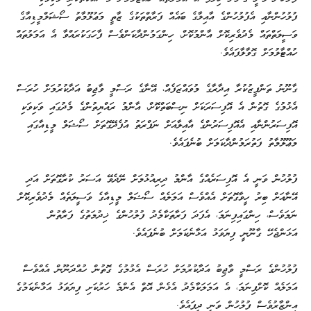
ފުލުހުންނާއި އެފުލުހުންގެ އާއިލާގެ ބައެއް ފަރާތްތަކުގެ ޒާތީ މަޢުލޫމާތު ސޯޝަލްމީޑިއާގެ
ވަސީލަތްތައް މެދުވެރިކޮށް އާންމުކޮށް، ހިންގަމުންދާކަންވެސް ފާހަގަކުރައްވާ އެ އަމަލުތައް
ހުއްޓާލުމަށް ގޮވާލާފައެވެ.
ގާނޫނު ތަންފީޒުކުރާ އިދާރާގެ މުވައްޒަފެއް، އޭނާގެ ރަސްމީ ވާޖިބު އަދާކުރުމަށް ހުރަސް
އެޅުމުގެ ގޮތުން އެ އޮފިސަރަކަށް ނިސްބަތްކޮށް، އާންމު ރައްޔިތުންގެ މެދުގައި ވަކިވަކި
އޮފިސަރުންނާއި އެއޮފިސަރުންގެ އާއިލާއަށް ނަފްރަތު އުފެދޭގޮތަށް ސޯޝަލް މީޑިއާގައި
މަޢޫލޫމާތު ފަތުރަމުންދާކަމަށް ބުނެފައެވެ.
ފުލުހުން ވަނީ އެ އޮފިސަރެއްގެ އާންމު ދިރިއުޅުމަށް ނޭދެވޭ އަސަރު ކުރާގޮތަށް އަދި
އޭނާއަށް ބިރު ހީވާގޮތަށް އެއްވެސް އަމަލެއް ސޯޝަލް މީޑިއާގެ ވަސީލަތެއް މެދުވެރިކޮށް
ނަމަވެސް، ހިންގައިފިނަމަ، އެފަދަ ފަރާތަކާމެދު ފުލުހުންގެ ޚިދުމަތުގެ ފަރާތުން
އަޅަންޖެހޭ ގާނޫނީ ފިޔަވަޅު އަޅާނެކަމަށް ބުނެފައެވެ.
ފުލުހުންގެ ރަސްމީ ވާޖިބު އަދާކުރުމަށް ހުރަސް އެޅުމުގެ ގޮތުން ހުއްދަނޫން އެއްވެސް
އަމަލެއް ކޮށްފިނަމަ، އެ އަމަލަކާމެދު އެޅެން އޮތް އެންމެ ހަރުކަށި ފިޔަވަޅު އަޅާނެކަމުގެ
އިންޒާރުވެސް ފުލުހުން ވަނީ ދީފައެވެ.