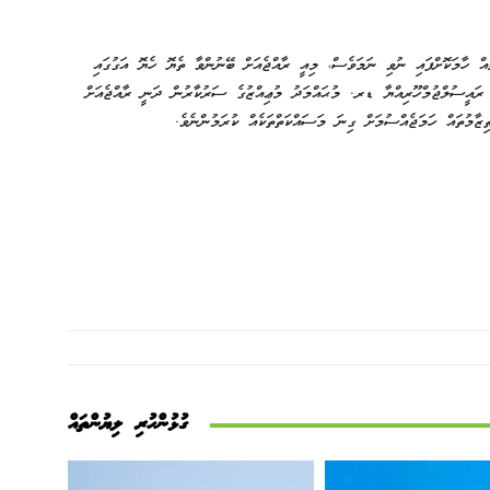
ް ހާމަކޮށްފައި ނުވި ނަމަވެސް، މިއީ ރާއްޖެއަށް ބޭނުންވާ ތެޔޮ ހެޔޮ އަގުގައި
ެ. ރައީސުލްޖުމްހޫރިއްޔާ ޑރ. މުޙައްމަދު މުޢިއްޒުގެ ސަރުކާރުން ދަނީ ރާއްޖެއަށް
ާމުތައް ހަމަޖެއްސުމަށް ގިނަ މަސައްކަތްތަކެއް ކުރަމުންނެވެ.
ގުޅުންހުރި ލިޔުންތައް