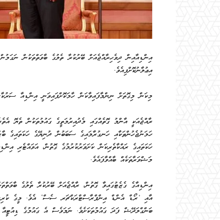
އިންޑިއާއިން ދިވެހިރާއްޖެއަށް ބޭރުކުރާ ތެލުގެ ބާވަތްތަކުން ނަގަމ
އިޢުލާނުކޮށްފިއެވެ.
މިކަން މިގޮތަށް ނިންމާފައިވާކަން ހާމަކޮށްފައިވަނީ އިންޑިއާ ސަރުކާރ
ރާއްޖެއަކީ އާންމު ގޮތެއްގައި މެދުއިރުމަތީގެ ގައުމުތަކުން ތެޔޮ އެތ
ހަމަނުޖެހުންތަކާއި ހަނގުރާމައިގެ ސަބަބުން ދުނިޔޭގެ ހަކަތައިގެ ބާޒާ
ހަކަތައިގެ ރައްކާތެރިކަން ކަށަވަރުކުރުމުގެ ގޮތުން، އަވައްޓެރި އިން
މަޝްވަރާތަކެއް ބާއްވާފައެވެ.
އިންޑިއާގެ ގެޒެޓުގައިވާ ގޮތުން، ރާއްޖެއަށް ބޭރުކުރާ ތެލުގެ ބާވަތ
އާއި ’ރޯޑް އެންޑް އިންފްރާސްޓްރަކްޗަރ ސެސް‘ އެވެ. މީގެ ކުރިން 
ބަންގްލަދޭޝް ފަދަ ގައުމުތަކަށެވެ. ނަމަވެސް އެ ގައުމުގެ ޑިއުޓީއާ 