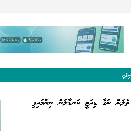
ިއްހީ
 ތެލުން ނަގާ ޑިއުޓީ ކަނޑާލަން ނިންމައިފި