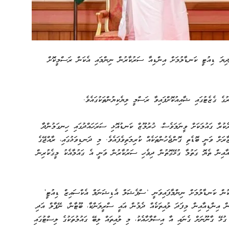
ުންދިޔަ ޑިއުޓީ ކަނޑާލުމަށް އިންޑިއާ ސަރުކާރުން ނިންމައި އެކަން ރަސްމީކޮށް
ުގެ ގެޒެޓުގައި ޝާއިއުކޮށްފައިވާ ރަސްމީ ލިޔެކިޔުންތަކުގައެވެ.
ެރެކުރާ ގައުމަކަށް ވީނަމަވެސް، ޚުރުމޫޒް ކަނޑުއޮޅި ސަރަހައްދުގައި ހިނގަމުންދާ
ރަށް ވަނީ ބޮޑެތި ގޮންޖެހުންތަކެއް ކުރިމަތިވެފައެވެ. މި ދަނޑިވަޅުގައި، ރާއްޖޭގެ
ޑިއާއިން ތެޔޮ ގަތުމާ ގުޅޭގޮތުން ދިވެހި ސަރުކާރުން ވަނީ އެ ގައުމާއެކު މީގެކުރިން
ްތަކުން ކަނޑާލުމަށް ނިންމާފައިވަނީ ’ސްޕެޝަލް އެޑިޝަނަލް އެކްސައިޒް ޑިއުޓީ‘
އިންޑިއާއިން މިފަދަ ލުއިތަކެއް ދެމުން އައީ ސްރީލަންކާ، ބޫޓާން، ނޭޕާލް އަދި
ގުޅޭ ގާނޫނަށް ގެނައި އާ އިސްލާހާއެކު، މި ލުއިތައް ލިބޭ ގައުމުތަކުގެ ލިސްޓުގައި