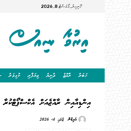
ހޮނިހިރު, އޯގަސްޓް 8, 2026
ހަބަރު
ރާއްޖެ
ދުނިޔެ
ވިޔަފާރި
ކުޅިވަރު
ސ
އިންޑިއާއިން ރާއްޖެއަށް އެކްސްޕޯޓްކުރާ
އައިޑެން
ޖުލައި 4, 2026