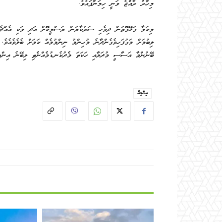
މިހާރު ރާއްޖެ ވަނީ ހިމަނާފައެވެ.
މިކަމާ ގުޅޭގޮތުން ދިވެހި ސަރުކާރުން ރަސްމީކޮށް އަދި ވަކި އެއްޗެއ
ލިބުމަށް މަގުފަހިވެގެންދާނެ މުހިންމު ނިންމުމެއް ކަމަށް ބެލެވެއެވ
ބޭނުންވާ އަސާސީ މުދަލާއި ހަކަތަ މެދުކެނޑުމެއްނެތި ލިބޭނެ އިންތިޒ
އިންޑިއާ