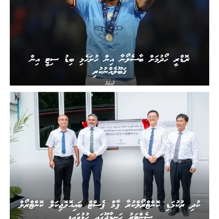
ރޮޑްރީ ހޯދުމަށް ބާސެލޯނާ އިން ހުށަހެޅި ބިޑު ސިޓީ އިން
ޤަބޫލެއްނުކުރި
ކުޅިވަރު
ކުދި ރުކުމަޑި ކޮންޓްރޯލްކުރާ ޕާމް ޕެސްޓް ބައިއޮލޮޖިކަލް ކޮންޓްރޯލް
ސެންޓަރު ހަނިމާދޫގައި ހުޅުވައިފި