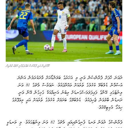
ޔޫކްރެއިން އަދި ފްރާންސް ބައްދަލުކުރި މެޗުގެ ތެރެއިން
ދެވަނަ ހާފަށް ފްރާންސުން ވަނީ މި އަހަރުގެ ބަލަންޑޯއަށް ވާދަކުރަމުން އަންނަ
އުސްމާން ޑެމްބެލޭ ކުޅުމުގެ ތެރެއަށް ވައްދާފައެވެ. ނަމަވެސް މެޗުގެ 81 ވަނަ
މިނެޓުގައި އޭނާގެ ފައިފަލަމަސްގަނޑަށް ލިބުނު އަނިޔާއަކާ ގުޅިގެން އޭނާ ވަނީ
ދަނޑުން ބާލުވަން ޖެހިފައެވެ. ޑެމްބެލޭގެ ބަދަލަށް ކުޅުމުގެ ތެރެއަށް އައީ ލިވަޕޫލުގެ
ހިއުގޯ އެކިޓިކޭއެވެ.
ފްރާންސްގެ ދެވަން ލަނޑު ފެނިގެންދިޔައީ މެޗުގެ 82 ވަނަ މިނެޓުގައެވެ. މި ލަނޑަކީ