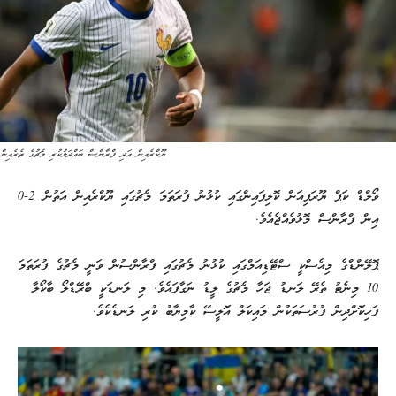
ޔޫކްރެއިން އަދި ފްރާންސް ބައްދަލުކުރި މެޗުގެ ތެރެއިން
ވޯލްޑް ކަޕް ޔޫރަޕިއަން ކޮލިފައިންގައި ކުޅުނު ފުރަތަމަ މެޗުގައި ޔޫކްރެއިން އަތުން 2-0
އިން ފްރާންސް މޮޅުވެއްޖެއެވެ.
ޕޮލޭންޑްގެ މިއެސްކީ ސްޓޭޑިއަމްގައި ކުޅުނު މެޗުގައި ފްރާންސުން ވަނީ މެޗުގެ ފުރަތަމަ
10 މިނެޓު ތެރޭ ލަނޑު ޖަހާ މެޗުގެ ލީޑު ނަގާފައެވެ. މި ލަނޑަކީ ބްރޭޑްލޯ ބާކޯލާ
ފަހިކޮށްދިން ފުރުސަތަކުން މައިކަލް އޮލީސޭ ކާމިޔާބު ކުރި ލަނޑެކެވެ.