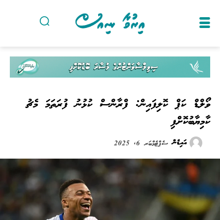
ވޯލްޑް ކަޕް ކޮލިފައިން: ފްރާންސް ކުޅުނު ފުރަތަމަ މެޗު
ކާމިޔާބުކޮށްފި
އައިޑެން
ސެޕްޓެމްބަރ 6, 2025