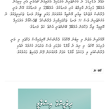
ރެއާލް މެޑްރިޑުގެ ދެ ކުޅުންތެރިން ކަމުގައިވާ އޯރެލިއެން ޗުއަމެނީ އަދި ކިލިއަން
އެމްބާޕޭ ގުޅިގެން ކާމިޔާބު ކުރި ލަނޑެކެވެ. އެމްބާޕޭގެ މި ލަނޑާއެކު އޭނާ ވަނީ
ފްރާންސް ލެޖެންޑު ތިއެރީ އޮންރީއާ އެއްވަރަށް ގައުމީ ޓީމަށް ލަނޑު ޖަހައިދީފައެވެ. ދެ
ކުޅުންތެރިން ވެސް 51 ލަނޑު ޖަހާފައިވާއިރު ފްރާންސްގެ ޓޮޕްސްކޯރާ ކަމުގައިވާ
އޮލީވިއާ ޖިރޯ ފަހާލަން އެމްބާޕޭ ބޭނުންވަނީ އެންމެ ހަތް ލަނޑެވެ.
ޔޫކްރެއިން އަތުން މި ލިބުނު މޮޅާއެކު ފްރާންސުން ކޮލިފައިއާސް ފަށާފައި މި ވަނީ
ފުރިހަމަ ކޮށެވެ. މި ދިޔަ ދެ ވޯލްޑް ކަޕުގައި ވެސް ވަރުގަދަ ކުޅުމެއް ދެއްކި
ފްރާންސްއަކީ މި ފަހަރުގެ ވޯލްޑް ކަޕަށް ވާދަކުރަން ފޭން ފެވަރިޓް ގައުމެކެވެ.
ވޯލްޑް ކަޕް