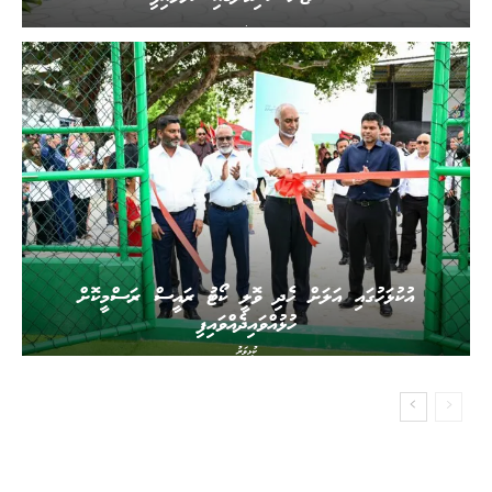
.
އުކުޅަހުގައި އަލަށް ހެދި ވޮލީ ކޯޓު ރައީސް ރަސްމީކޮށް
ހުޅުއްވައިދެއްވައިފި
ކުޅިވަރު