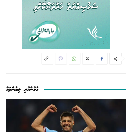
ގުޅުންހުރި ލިޔުންތައް