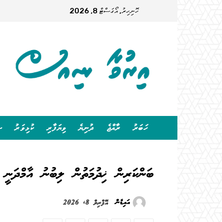
ހޮނިހިރު, އޯގަސްޓް 8, 2026
ހަބަރު
ރާއްޖެ
ދުނިޔެ
ވިޔަފާރި
ކުޅިވަރު
ސ
ބަންކަރިން ޚިދުމަތުން ލިބުނު އާމްދަނީ 730 މިލިއަން ރުފިޔާއަށް އަރައިފ
އައިޑެން
އޭޕްރިލް 8, 2026