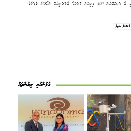
އާމްދަނީއެއް ނުހޯދޭނެ ކަމަށެވެ.
މުޙައްމަދު ސައީދު
ގުޅުންހުރި ލިޔުންތައް