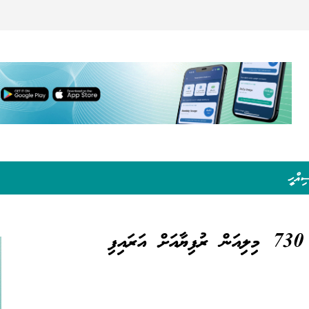
ިއްހީ
ި