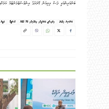
ބަންކަރިންއަކީ ފަސް މިލިއަން ޑޮލަރުގެ އިންވެސްޓްމަންޓެއް ކަމަށާއި، އެ މަޝްރޫއުން 400 މިލިއަން ޑޮލަރުގެ 
ބަންކަރިން ހިދުމަތް
އިޤްތިޞާދީ ތަރައްޤީއާއި ވިޔަފާރިއާއި ބެހޭ ވުޒާރާ
އެސްޓީއޯ
ވަޒީރު 