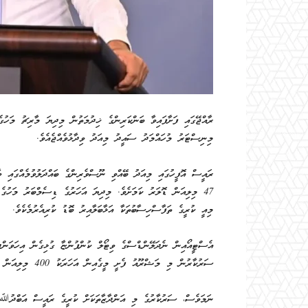
މިނިސްޓަރު މުހައްމަދު ސައީދު މިއަދު ވިދާޅުވެއްޖެއެވެ.
ރައީސް އޮފީހުގައި މިއަދު ބޭއްވި ނޫސްވެރިންގެ ބައްދަލުވުމެއްގައި ވ
މިއީ ކުރީގެ ތަފާސްހިސާބުތަކާ އަޅާބަލާއިރު ބޮޑު ކުރިއެރުމެކެވެ.
އެސްޓީއޯއިން ނެދަލޭންޑްސްގެ ވިޓޯލް ކުންފުންޏާ ގުޅިގެން އިހަވަންދި
ސަރުކާރުން މި މަޝްރޫއު ފެށީ މީގެއިން އަހަރަކު 400 މިލިއަން ޑޮލަރުގެ އާމްދަނީއެއް ލިބޭނެކަމަށް އަންދާޒާކުރުމަށްފަހުގައެވެ.
ނަމަވެސް، ސަރުކާރުގެ މި އަންދާޒާތަކަށް ކުރީގެ ރައީސް އަބްދުﷲ ޔާ