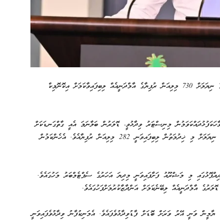
ރާއްޖޭގައި ފަށާފައިވާ ބަންކަރިންގެ ޚިދުމަތުން މިދިޔަ މާރިޗު މަހުގެ ނިޔަލަށް 730 މިލިއަން ރުފިޔާގެ އާމްދަނީއެއް ލިބިފައިވާކަމަށް އިކޮނޮމިކް
ާހަކަފުޅުދައްކަވަމުން މިނިސްޓަރު ވިދާޅުވީ، ޑޮލަރުން ބަލާނަމަ އެއީ ގާތްގަނޑަކަށް
47 މިލިއަން ޑޮލަރު ކަމަށެވެ. މިދިޔަ އަހަރުގެ ޑިސެމްބަރު މަހުގެ ނިޔަލަށް މި ޚިދުމަތުން ލިބިފައިވަނީ 282 މިލިއަން ރުފިޔާއެވެ. އެހެންކަމުން
އްޕޮޅުގައި މި މަޝްރޫއު ފަށާފައިވަނީ މިދިޔަ އަހަރުގެ ސެޕްޓެމްބަރު މަހުގައެވެ.
މީން ވަނީ އޭރު ވަރަށް ބޮޑަށް ފާޑުވިދާޅުވެފައެވެ. އެމަނިކުފާނު ވިދާޅުވެފައިވަނީ