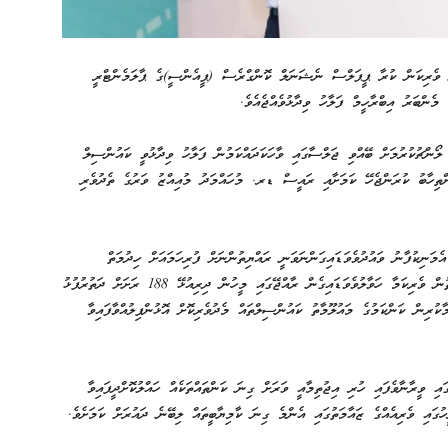
 ގިނަ ކާމިޔާބީތައް ލިބޭނެ 5 އަހަރު ކަމަށް ވެރިކަން ކުރާ ޕީޕަލްސް ނެޝަނަލް ކޮންގްރެސް (ޕީއެންސީ)ގެ ޕާލަމެންޓްރީ
މެންބަރު އިބްރާހީމް ފަލާހު ވިދާޅުވެއްޖެއެވެ.
ލޯންޗުކުރުމަށް ބޭއްވި ޖަލްސާގައި ވާހަކަދައްކަމުން ފަލާހު ވިދާޅުވީ ކައުންސިލް
ންތިހާބު ކުރަންޖެހޭ ކަމަށާއި ރައީސް ޑރ. މުހައްމަދު މުއިއްޒު ވަރުގެ ތެދުވެރި
މަނިކުފާނު ވައުދުވެވަޑައިގަންނަވަނީ ރައްޔިތުންނަށް ފުރިހަމައަށް ހިދުމަތް
ފޯރުކޮށްދިނުމުގެ ނިޔަތުގައި ކަމަށްވެސް ފަލާހު ވިދާޅުވި އެވެ. އެގޮތުން ވެރިކަމާ ހަވާލުވެވަޑައިގެން ރާއްޖޭގައި މީހުން ދިރިއުޅޭ 188 ރަށަށް ދަތުރުފުޅު
ކުރިން ކަންކަމުގެ މައުލޫމާތު ކައުންސިލްތައް މެދުވެރިކޮށް އޮޅުންފިލުއްވާފައިވާ
ި ވީރާނާވެފައި ހުރި އިޖުތިމާއީ ވަރަށް ގިނަ ކަންތައްތަކެއް ހައްލުކޮށްދީފައިވާ
ގައި ވެރިއެއްގެ ޒައާމަތުގައި އެންމެ ގިނަ ކާމިޔާބީތައް ލިބޭނެ ދައުރަށް ކަމަށެވެ.