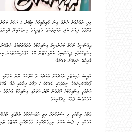
މިއީ ރާއްޖެއަށް އެންމެ
ގްރޫޕްގެ ލީޑަރު އަދި ރައްޔިތުންގެ މަޖިލީހުގެ އިނގުރައިދޫ ދާއިރާގެ 
ޕީއެންސީގެ ލޯކަލް ކައުންސިލް އިންތިހާބުގެ ފުވައްމުލަކުގެ ކެމްޕޭން 
އިންތިހާބުގައި ޕީއެންސީގެ ކެންޑިޑޭޓުން ބޮޑު އަޣުލަބިއްޔަތަކުން އި
ވެރިއެއް ނުލިބޭނެ ކަމަށެވެ.
ރައީސް މުއިއްޒަކީ ވައުދަކަށް ވައުދެއް ވާ ބޭފުޅެއް ނޫން ކަމަށާއި އެ
ކުރެއްވީ އިންތިހާބެއް އޮވެގެން ނޫން ކަމަށާއި އިންތިހާބު އައުމުގެ މާ
ކަމަށްވެސް ފަލާހު ވިދާޅުވިއެވެ.
ފަލާހު ވިދާޅުވީ މި ސަރުކާރަށް މިވީ ދުވަސްތަކުގެ ތެރޭގައި ރާއްޖޭގައ
ކަމަށާއި މި ފަސް އަހަރު ނިމިގެންދާއިރު ވެގެންދާނީ ރާއްޖޭގެ ތާރީހު