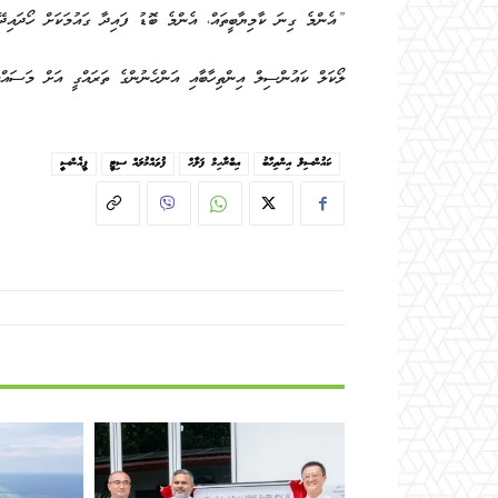
”އެންމެ ގިނަ ކާމިޔާބީތައް، އެންމެ ބޮޑު ފައިދާ ގައުމަކަށް ހޯދައިދޭ 5 އަހަރު ކަމުގައޭ. އެކަމުގެ ޔަގީންކަން އެބައޮތް“ ފަލާހު ވިދާޅުވި
ލޯކަލް ކައުންސިލް އިންތިހާބާއި އަންހެނުންގެ ތަރައްގީ އަށް މަސައްކަތްކު
ކައުންސިލް އިންތިހާބު
އިބްރާހިމް ފަލާހް
ފުވައްމުލައް ސިޓީ
ޕީއެންސީ