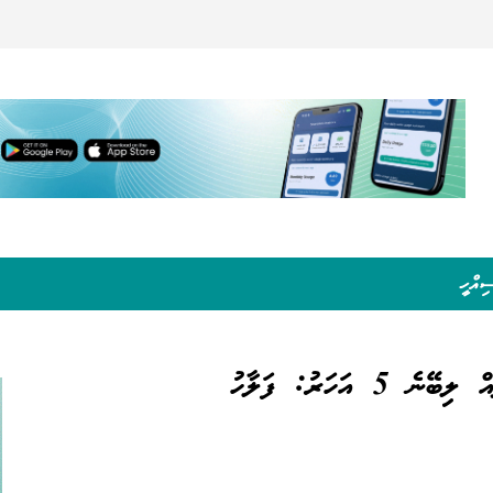
ިއްހީ
 އަހަރު: ފަލާހު