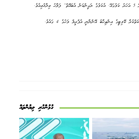
އެވެ.
ރާ ކޮމިޓީގެ އިންތިހާބު އޮންނާނީ އެޕްރީލް މަހުގެ 4 ގައެވެ.
ގުޅުންހުރި ލިޔުންތައް