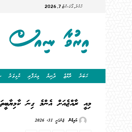
ހުކުރު, އޯގަސްޓް 7, 2026
ހަބަރު
ރާއްޖެ
ދުނިޔެ
ވިޔަފާރި
ކުޅިވަރު
ސ
މިއީ ރާއްޖެއަށް އެންމެ ގިނަ ކާމިޔާބީތައް ލިބޭނެ 5
އައިޑެން
ޖެނުއަރީ 31, 2026