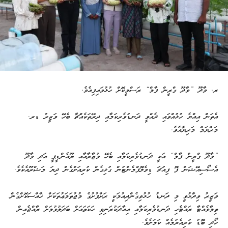
ރ. ވާދޫ ”ވާދޫ ގްރީން ފާމް“ ރަސްމީކޮށް ހުޅުވައިފިއެވެ.
އެތަން އިއްޔެ ހުޅުއްވައި ދެއްވީ ދަނޑުވެރިކަމާއި ދިރޭތަކެއްޗާ ބެހޭ ވަޒީރު ޑރ.
މަރްޔަމް މަރިޔާއެވެ.
”ވާދޫ ގްރީން ފާމް“ އަކީ ދަނޑުވެރިކަމާއި ބެހޭ ވުޒާރާއާއި ޔޫއެންޑީޕީ އަދި ވާދޫ
އެސޯސިއޭޝަން ފޮ ފިއުޗަ ޑިވެލޮޕްމެންޓުން ގުޅިގެން ކުރިއަށްގެން ދިޔަ މަޝްރޫއެކެވެ.
ވަޒީރު ވިދާޅުވީ މި ދަނޑު ހުޅުވިގެންދިއުމަކީ ރަށްފުށުގެ މުޖުތަމަޢުތަކަށް ޚާއްސަކޮށްގެން
ތިމާވެއްޓާ ރައްޓެހި ދަނޑުވެރިކަމާއި އިއާދަކުރަނިވި ހަކަތައަށް ބަދަލުވުމަށް ރާއްޖެއިން
ހޯދި ބޮޑު ކުރިއެރުމެއް ކަމަށެވެ.