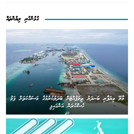
ގުޅުންހުރި ލިޔުންތައް
މާލޭ ވިޔަފާރި ބަނދަރު ތިލަފުއްޓަށް ބަދަލުކުރުމުގެ މަސައްކަތަށް ފަޅު
ހުސްކުރަން އަންގައިފި
ރާއްޖެ