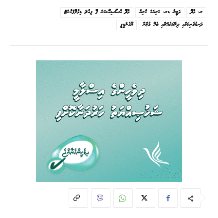
ރ. ވާދޫ
ވަޒީރު ޑރ. މަރިޔަމް މާރިޔާ
ވާދޫ އެސޯސިއޭޝަން ފޮ ފިއުޗަ ޑިވެލޮޕްމެންޓް
ދަނޑުވެރިކަމާއި ދިރޭތަކެއްޗާއި ބެހޭ ވުޒާރާ
ޔޫއެންޑީޕީ