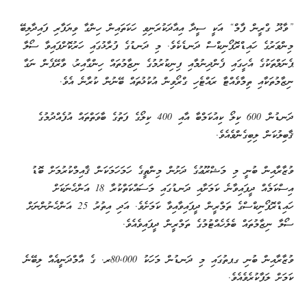
”ވާދޫ ގްރީން ފާމް“ އަކީ ސީދާ އިއާދަކުރަނިވި ހަކަތައިން ހިންގާ ވިޔަފާރި ފައިދާލިބޭ
މިންވަރުގެ ހައިޑްރޮޕޯނިކްސް ދަނޑެކެވެ. މި ދަނޑުގެ ފުރާޅުގައި ހަރުކޮށްފައިވާ ސޯލާ
ޕެނަލްތަކުގެ އެހީގައި ފެންދިނުމާއި ފިނިކުރުމުގެ ނިޒާމުތައް ހިންގާއިރު، ވާރޭފެން ނަގާ
ނިޒާމުތަކާއި ތިމާވެއްޓާ ރައްޓެހި ގްރޯވިން އުކުޅުތައް ބޭނުން ކުރާނެ އެވެ.
ދަނޑުން 600 ކިލޯ ކިއުކަމްބާ އާއި 400 ކިލޯގެ ފަތުގެ ބާވަތްތައް އުފެއްދުމުގެ
ޤާބިލުކަން ލިބިގެންވެއެވެ.
ވުޒާރާއިން ބުނީ މި މަޝްރޫޢުގެ ދަށުން މިންތީގެ ހަމަހަމަކަން ޤާއިމްކުރުމަށް ބޮޑު
އިސްކަމެއް ދީފައިވާނެ ކަމަށާއި ދަނޑުގައި މަސައްކަތްކުރާ 18 އަންހެނަކަށް
ހައިޑްރޮޕޯނިކްސްގެ ތަމްރީން ދީފައިވާއިވާ ކަމަށެވެ. އަދި އިތުރު 25 އަންހެނުންނަށް
ސޯލާ ނިޒާމުތައް ބެލެހެއްޓުމުގެ ތަމްރީން ދީފައިވެއެވެ.
ވުޒާރާއިން ބުނި ގޕތުގައި މި ދަނޑުން މަހަކު 80,000ރ. ގެ އާމްދަނީއެއް ލިބޭނެ
ކަމަށް ލަފާކުރެވެއެވެ.