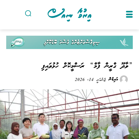
”ވާދޫ ގްރީން ފާމް“ ރަސްމީކޮށް ހުޅުވައިފި
އައިޑެން
ޖެނުއަރީ 14, 2026