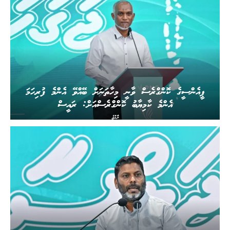
ޕީއެންސީގެ ކޮންގްރެސް ވާނީ މިހާތަނަށް ބޭއްވޭ އެންމެ ފުރިހަމަ
އެންމެ ކާމިޔާބު ކޮންގްރެސްއަށް: ރައީސް
ރާއްޖެ