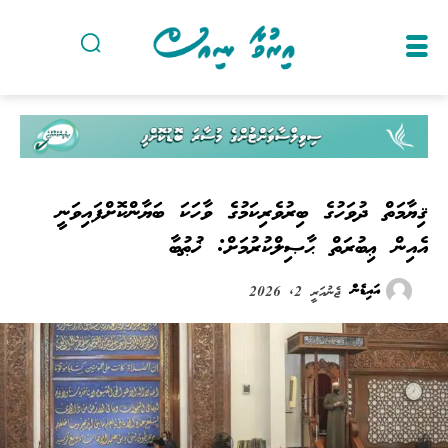
ޤިޔާމަތް ދުވަހުގެ ބިރުވެރިކަމުގެ ވާހަކަ ބަޔާންކޮށްފައިވަނީ
އެއިން ޢިބުރަތް ޙާޞިލްކުރުމަށް: ޚުޠުބާ
އައިޑެން
ޖެނުއަރީ 2, 2026