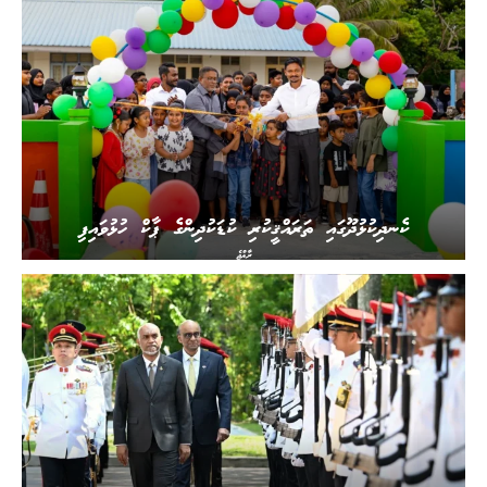
ކެނދިކުޅުދޫގައި ތަރައްޤީކުރި ކުޑަކުދިންގެ ޕާކް ހުޅުވައިފި
ރާއްޖެ