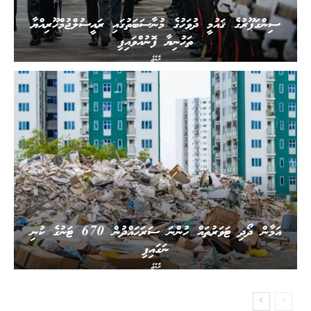
ސިންގަޕޫރުގެ ޤައުމީ ދުވަހުގެ މުނާސަބަތުގައި ރައީސުލްޖުމްހޫރިއްޔާ
ތަހުނިޔާ ފޮނުއްވައިފި
ރާއްޖެ
އަމާން ދޯދި ޓަވަރުތައް ހުންނަ ސަރަހައްދުން 670 ޓަނުގެ ކުނި
ނަގައިފި
ރާއްޖެ