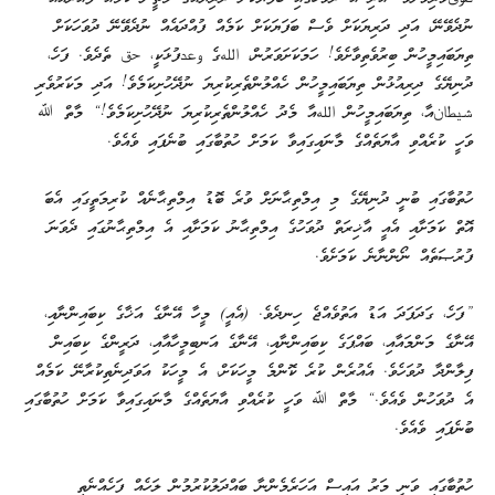
ނުދެވޭނޭ، އަދި ދަރިޔަކަށް ވެސް ބަފަޔަކަށް ކަމެއް ފުއްދައެއް ނުދެވޭނޭ ދުވަހަކަށް
ތިޔަބައިމީހުން ބިރުވެތިވާށެވެ! ހަމަކަށަވަރުން، اللهގެ وعدފުޅަކީ، حق ތެދެވެ. ފަހެ،
ދުނިޔޭގެ ދިރިއުޅުން ތިޔަބައިމީހުން ހެއްލުންތެރިކުރިޔަ ނުދޭހުށިކަމެވެ! އަދި މަކަރުވެރި
شيطانއާ، ތިޔަބައިމީހުން اللهއާ މެދު ހެއްލުންތެރިކުރިޔަ ނުދޭހުށިކަމެވެ!“ މާތް ﷲ
ވަހީ ކުރެއްވި އާޔަތެއްގެ މާނައިގައިވާ ކަމަށް ހުތުބާގައި ބުނެފައި ވެއެވެ.
ހުތުބާގައި ބުނީ ދުނިޔޭގެ މި އިމްތިޙާނަށް ވުރެ ބޮޑު އިމްތިޙާނެއް ކުރިމަތީގައި އެބަ
އޮތް ކަމަށާއި އެއީ އާޚިރަތް ދުވަހުގެ އިމްތިޙާނު ކަމަށާއި އެ އިމްތިޙާނުގައި ދެވަނަ
ފުރުޞަތެއް ނޯންނާނެ ކަމަށެވެ.
”ފަހެ، ގަދަފަދަ އަޑު އަތުވެއްޖެ ހިނދެވެ. (އެއީ) މީހާ އޭނާގެ އަޚާގެ ކިބައިންނާއި،
އޭނާގެ މަންމައާއި، ބައްޕަގެ ކިބައިންނާއި، އޭނާގެ އަނބިމީހާއާއި، ދަރީންގެ ކިބައިން
ފިލާންދާ ދުވަހެވެ. އެއުރެން ކުރެ ކޮންމެ މީހަކަށް، އެ މީހަކު އަވަދިނެތިކުރާނޭ ކަމެއް
އެ ދުވަހުން ވެއެވެ.“ މާތް ﷲ ވަހީ ކުރެއްވި އާޔަތެއްގެ މާނައިގައިވާ ކަމަށް ހުތުބާގައި
ބުނެފައި ވެއެވެ.
ހުތުބާގައި ވަނީ މަރު އައިސް އަހަރެމެންނާ ބައްދަލުކުރުމުން ލަހެއް ފަހެއްނެތި