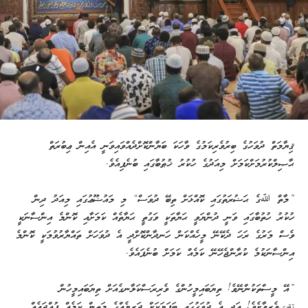
ޤިޔާމަތް ދުވަހުގެ ބިރުވެރިކަމުގެ ވާހަކަ ބަޔާންކޮށްދެއްވައިވަނީ އެއިން ޢިބުރަތް
ޙާޞިލްކުރުމަށްކަމަށް މިއަދުގެ ހުކުރު ޚުޠުބާގައި ބުނެފިއެވެ.
”މާތް ﷲގެ ޙަޟުރަތުގައި ކޮއްޅަށް ތިބޭ ދުވަސް“ މި މައުޟޫޢުގައި މިއަދު ދިން
ހުކުރު ހުތުބާގައި ވަނީ ދުންޔަވީ ޙަޔާތަކީ ވަގުތީ ޙަޔާތެއް ކަމަށާއި ކޮންމެ އިންސާނަކީ
ވެސް މަރުގެ ރަހަ ދެކޭނޭ މީހެއްކަން ހަނދާންކޮށްދީ އެ ދުވަހަށް ތައްޔާރުވުމަކީ ކޮންމެ
އިންސާނަކުމެ ކުރާންޖެހޭނޭ ކަމެއް ކަމަށް ބުނެފައެވެ.
”އޭ މީސްތަކުންނޭވެ! ތިޔަބައިމީހުންގެ ވެރިރަސްކަލާނގެއަށް ތިޔަބައިމީހުން
تقوىވެރިވާށެވެ! އަދި އެ ދުވަހުގައި ބަފަޔަކަށް ދަރިޔެއްގެ މަތީން ކަމެއް ފުއްދައެއް