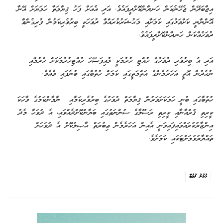
އިޖާބަދޭން ޖެހޭނެކަން ހަނދާންކޮށްދީފައެވެ. އަދި އެއަށް ފަހު ޤިޔާމަތާ ހަމަޔަށް އޭނާ
އޮންނާނީ ކަށްވަޅުގައި ކަމަށާއި މަޙުޝަރުކުރައްވާ ދުވަހަކީ ބިރުވެރިކަމުން ފުރިގެންވާ
ދުވަހެއްކަން ހަނދާންކޮށްދީފައެވެ.
އަދި އެ ބިރުވެރި ދުވަހުގެ ހުއްޓި ހުރުމަކީ ލުއިފަސޭހަ ހުއްޓިހުރުމަކަށް ހެދުމާއި
ނުހެދުން އޮތީ އަހަރެމެންގެ އަތްމަތީގައި ކަމަށް ހުތުބާގައި ބުނެފައި ވެއެވެ.
ހުތުބާގައި ބުނީ ހަމަކަށަވަރުން ޤިޔާމަތް ދުވަހުގެ ބިރުވެރިކަމާއި ނާމާންކަމުގެ ވާހަކަ
ކީރިތި ޤުރްއާނާއި ކީރިތި ރަސޫލާގެ ސުންނަތުގައި ބަޔާންކޮށްދެއްވައި، އެ ދުވަހާ މެދު
އިންޒާރުކުރައްވައިފައިވަނީ އެއިން އަހަރެމެން ޢިބުރަތް ޙާޞިލުކޮށް އެ ދުވަހަށް
ތައްޔާރުވުމަށްޓަކައި ކަމަށެވެ.
ހުކުރު ޚުތުބާ