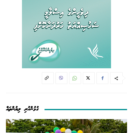
ގުޅުންހުރި ލިޔުންތައް