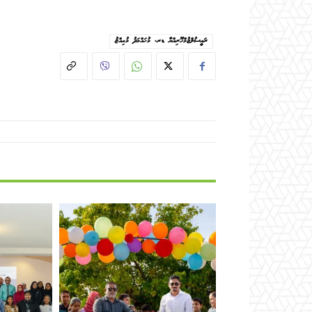
ރައީސުލްޖުމްހޫރިއްޔާ ޑރ. މުޙައްމަދު މުޢިއްޒު