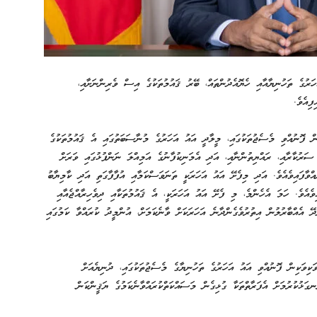
ރުގެ ތަހުނިޔާއާއި ހެޔޮއެދުންތައް، ބޭރު ޤައުމުތަކުގެ އިސް ވެރިންނަށާއި،
ފިއެވެ.
ިން ފޮނުއްވި މެސެޖުތަކުގައި، މީލާދީ އައު އަހަރުގެ މުނާސަބަތުގައި އެ ޤައުމުތަކުގެ
ސަރުކާރާއި، ރައްޔިތުންނާއި، އަދި‌‌‏ އެމަނިކުފާނުގެ އަމިއްލަ ނަންފުޅުގައި ވަރަށް
އްވާފައިވެއެވެ. އަދި މިފެށޭ އައު އަހަރަކީ ތަނަވަސްކަމާއި އުފާފާގަތި އަދި ކާމިޔާބު
ިވެއެވެ. ހަމަ އެހެންމެ، މި ފެށޭ އައު އަހަރަކީ، އެ ޤައުމުތަކާއި ދިވެހިރާއްޖެއާއި
ޭ އެއްބާރުލުން އިތުރުވެގެންދާނެ އަހަރަކަށް ވާނެކަމަށް، އުންމީދު ކުރައްވާ ކަމުގައި
 ވަކިވަކިން ފޮނުއްވި އައު އަހަރުގެ ތަހުނިޔާގެ މެސެޖުތަކުގައި، ދުނިޔެއަށް
ނގަޅުކުރުމަށް އެފަރާތްތަކާ ގުޅިގެން މަސައްކަތްކުރައްވާނެކަމުގެ ޔަޤީންކަން