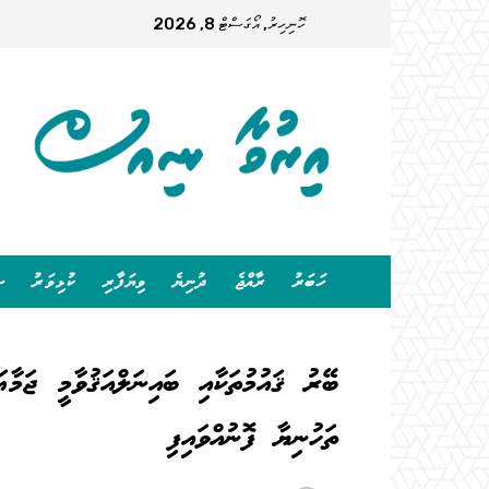
ހޮނިހިރު, އޯގަސްޓް 8, 2026
ހަބަރު
ރާއްޖެ
ދުނިޔެ
ވިޔަފާރި
ކުޅިވަރު
ސ
ބޭރު ޤައުމުތަކާއި ބައިނަލްއަޤުވާމީ ޖަމާ
ތަހުނިޔާ ފޮނުއްވައިފި