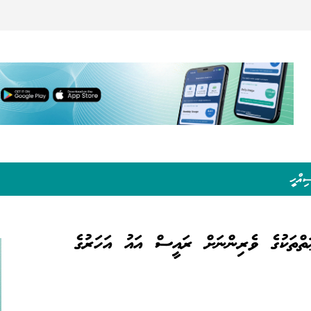
ިއްހީ
ޢަތްތަކުގެ ވެރިންނަށް ރައީސް އައު އަހަރުގެ