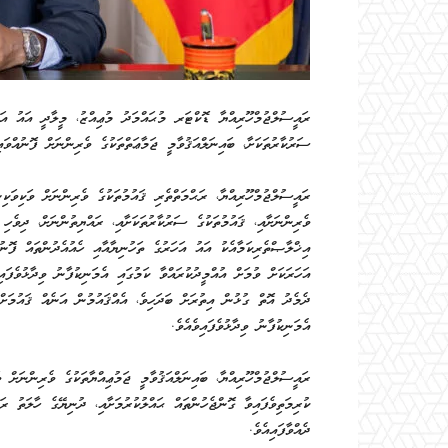
ރައީސުލްޖުމްހޫރިއްޔާ ޑޮކްޓަރ މުޙައްމަދު މުޢިއްޒު، މީލާދީ އައު އަހަ
ސަރުކާރުތަކަށާ، ބައިނަލްއަޤުވާމީ ޖަމާޢަތްތަކުގެ ވެރިންނަށް ފޮނުއްވައި
ރައީސުލްޖުމްހޫރިއްޔާ، ރަޙްމަތްތެރި ޤައުމުތަކުގެ ވެރިންނަށް ވަކިވަކ
ވެރިންނަށާއި، ޤައުމުތަކުގެ ސަރުކާރުތަކަށާއި، ރައްޔިތުންނަށް، ދިވެހި 
އިޚްލާޞްތެރިކަމާއެކު އައު އަހަރުގެ ތަހުނިޔާއާއި ހެއުއެދުންތައް ފޮނު
އަހަރަކަށް ވުމަށް އުއްމީދުކުރައްވާ ކަމުގައި އެމަނިކުފާނު ވިދާޅުވެފައ
ދެމެދު އޮތް ގުޅުން އިތުރަށް ބަދަހިވެ، އެއްޤައުމުން އަނެއް ޤައުމަށްދ
އެމަނިކުފާނު ވިދާޅުވެފައިވެއެވެ.
ރައީސުލްޖުމްހޫރިއްޔާ، ‌‌‏ބައިނަލްއަޤުވާމީ ޖަމުޢިއްޔާތަކުގެ ވެރިންނަށް
ކުރިމަތިވެފައިވާ ގޮންޖެހުންތައް ޙައްލުކުރުމަށާއި، ދުނިޔޭގެ ހާލަތު ރަ
ދެއްވާފައިއެވެ.