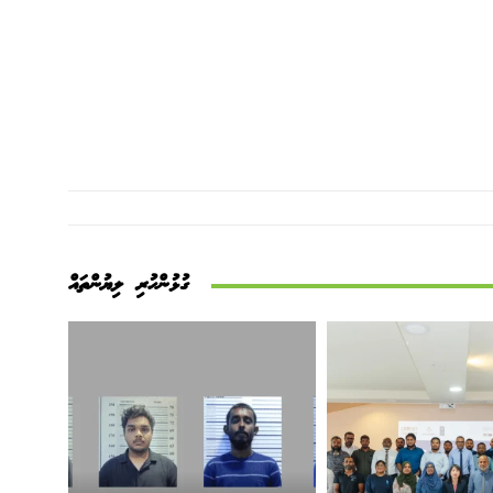
ގުޅުންހުރި ލިޔުންތައް