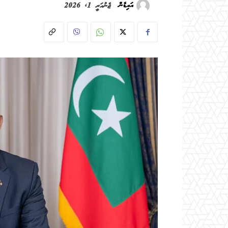
އައިޑެން
ޖެނުއަރީ 1, 2026