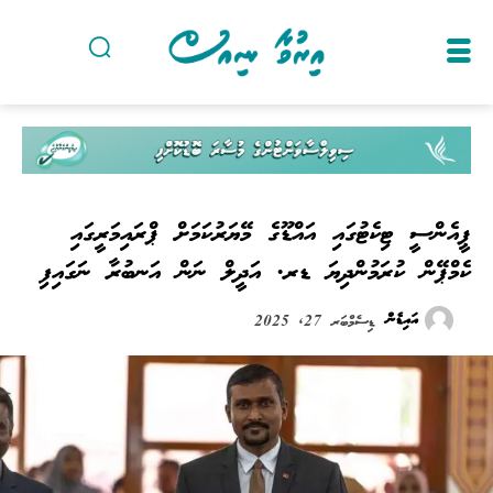
ޕީއެންސީ ޓިކެޓުގައި އައްޑޫގެ މޭޔަރުކަމަށް ޕްރައިމަރީގައި
ކެމްޕޭން ކުރަމުންދިޔަ ޑރ. އަދީލް ނަން އަނބުރާ ނަގައިފި
އައިޑެން
ޑިސެމްބަރ 27, 2025