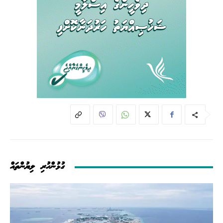
ގުޅުންހުރި ލިޔުންތައް