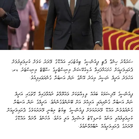
ސަރުކާރު ހިންގާ ޕާޓީ ޕީއެންސީގެ ޓިކެޓުގައި އައްޑޫގެ މޭޔަރު ކަމަށް ކުރިމަތިލުމަށް
ޕްރައިމަރީއަށް ހުށަހަޅާފައިވާ އެޑިއުކޭޝަން މިނިސްޓްރީގެ ސްޓޭޓް މިނިސްޓަރު ޑރ.
އަހުމަދު އަދީލް ނަސީރު މިއަދު އޭނާގެ ނަން އަނބުރާ ގެންދަވައިފިއެވެ.
ޕީއެންސީގެ އޮފިޝަލަކު ބައެއް މީޑިއާތަކަށް މައުލޫމާތު ދެއްވާފައިވާ ގޮތުގައި އަދީލް
ނަން އަނބުރާ ގެންދިޔައީ އަމިއްލަ އަށް ބޭނުންވެގެންނެވެ. އަދީލްގެ ނަން އަނބުރާ
ގެންދެވުމުން އައްޑޫ މޭޔަރުކަމަށް ޕީއެންސީގެ ޓިކެޓު ލިބުނީ މޭޔަރުކަމުގެ ޕްރައިމަރީއަށް
ކުރިމަތިލެއްވި އަނެއް ކެނޑިޑޭޓު މުޝްރިފް އަލީ އަށެވެ. އެހެންވެ މާދަމާ އައްޑޫގެ
މޭޔަރުގެ ޕްރައިމަރީއެއް ނުބާއްވާނެއެވެ.