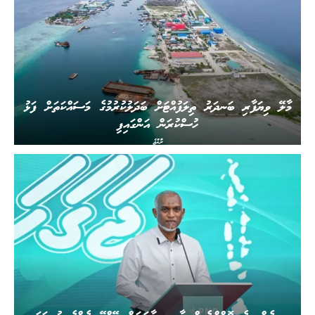
މާލޭ ވިޔަފާރި ބަނދަރު ތިލަފުއްޓަށް ބަދަލުކުރުމުގެ މަސައްކަތަށް ފަޅު
ހުސްކުރަން އަންގައިފި
ރާއްޖެ