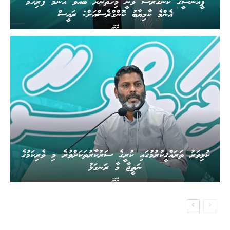
ޕީއެންސީގެ ކޮންގްރެސް ވާނީ މިހާތަނަށް ބޭއްވޭ އެންމެ ފުރިހަމަ
އެންމެ ކާމިޔާބު ކޮންގްރެސްއަށް: ރައީސް
ރާއްޖެ
ކުޅިވަރު ތަރައްޤީކުރުމުގައި ކުރީގެ ސަރުކާރުތަކަށްވުރެ މި ވެރިކަމުގެ
ނަތީޖާ މާ ރަނގަޅު
ރާއްޖެ