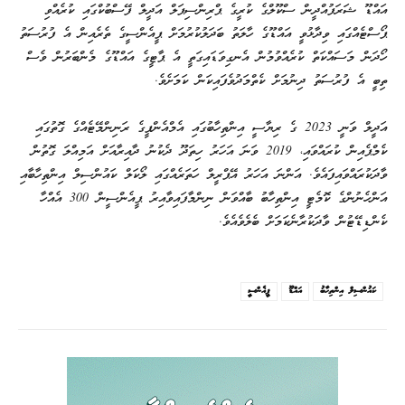
އައްޑޫ ޝަރަފުއްދީން ސްކޫލްގެ ކުރީގެ ޕްރިންސިޕަލް އަދީލް ފޭސްބުކްގައި ކުރެއްވި
ޕޯސްޓެއްގައި ވިދާޅުވީ އައްޑޫގެ ހާލަތު ބަދަލުކުރުމަށް ޕީއެންސީގެ ތެރެއިން އެ ފުރުސަތު
ހޯދަން މަސައްކަތް ކުރެއްވުމުން އެނގިވަޑައިގަތީ އެ ޕާޓީގެ އައްޑޫގެ މެންބަރުން ވެސް
ތިބީ އެ ފުރުސަތު ދިނުމަށް ކެތްމަދުވެފައިކަން ކަމަށެވެ.
އަދީލް ވަނީ 2023 ގެ ރިޔާސީ އިންތިހާބުގައި އެމްއެންޕީގެ ރަނިންމޭޓެއްގެ ގޮތުގައި
ކެމްޕެއިން ކުރައްވައި، 2019 ވަނަ އަހަރު ހިތަދޫ ދެކުނު ދާއިރާއަށް އަމިއްލަ ގޮތުން
ވާދަކުރައްވައިފައެވެ. އަންނަ އަހަރު އޭޕްރީލް ހަތަރެއްގައި ލޯކަލް ކައުންސިލް އިންތިހާބާއި
އަންހެނުންގެ ކޮމެޓީ އިންތިހާބު ބާއްވަން ނިންމާފައިވާއިރު ޕީއެންސީން 300 އެއްހާ
ކެންޑިޑޭޓުން ވާދަކުރާނެކަމަށް ބެލެވެއެވެ.
ކައުންސިލް އިންތިހާބު
އައްޑޫ
ޕީއެންސީ