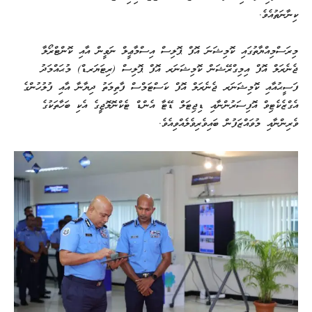
ކިނާނަތުއެވެ.
މިރަސްމިއްޔާތުގައި ކޮމިޝަނަ އޮފް ޕޮލިސް އިސްމާޢީލް ނަވީން އާއި ކޮންޓްރޯލާ
ޖެނެރަލް އޮފް އިމިގްރޭޝަން ކޮމިޝަނަރ އޮފް ޕޮލިސް (ރިޓަޔަރޑް) މުޙައްމަދު
ފަސީޙުއާއި ކޮމިޝަނަރ ޖެނެރަލް އޮފް ކަސްޓަމްސް ފާތިމަތު ދިޔާނާ އާއި ފުލުހުންގެ
އެގްޒެކެޓިވް އޮފިސަރުންނާއި ޑިޖިޓަލް ޑޭޓާ އެންޑް ޓެކްނޮލޮޖީގެ އެކި ބަހާތަކުގެ
ވެރިންނާއި މުވައްޒަފުން ބައިވެރިވެލެއްވިއެވެ.