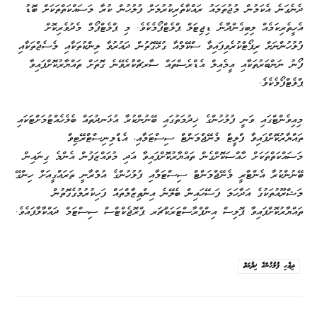
ދެނެގަނެ އެކަމުން މުޖުތަމައު ރައްކާތެރިކުރުމަށް ފުލުހުން ކުރާ މަސައްކަތްތަކަށް ބޮޑު
އެހީތެރިކަމެއް ލިބިގެންދާނެ ޑިޖިޓަލް ޕްލެޓްފޯމެކެވެ. މި ޕްލެޓްފޯމް މެދުވެރިކޮށް
ފުލުހުންނަށް ރިޕޯޓްކުރެވިފައިވާ ސްކޭމްއާ ގުޅޭގޮތުން ދައުރުވާ ލިންކުތަކާއި މެސެޖްތަކާއި
ފޯނު ނަންބަރުތަކާއި އީމެއިލް އެޑްރެސްތައް ސާރޗްކުުރެވޭނެ ގޮތަށް ތައްޔާރުކޮށްފައިވާ
ޕްލެޓްފޯމެކެވެ.
މިއިވެންޓްގައި ވަނީ ފުލުހުންގެ ޚިދުމަތުގައި ބޭނުންކުރާ އުޅަނދުތައް ބެލެހެއްޓުމަށްޓަކައި
ތައްޔާރުކޮށްފައިވާ ފްލީޓް މެނޭޖްމަންޓް ސިސްޓަމާއި، އެޑްމިނިސްޓްރޭޓިވް
މަސައްކަތްތަކަށް ހާއްސަކޮށްގެން ތައްޔާރުކޮށްފައިވާ އަދި މުވައްޒަފުން އެންމެ ގިނައިން
ބޭނުންކުރާ އެންޓްރީ މެނޭޖްމަންޓް ސިސްޓަމާއި ފުލުހުންގެ އުމްރާނީ ތަރައްގީއަށް ހިންގޭ
މަޝްރޫއުތަކުގެ އަދާހަމަ ފަސޭހައިން ބެލޭނެ އިންތިޒާމްތައް ފަހިކުރުމުގެގޮތުން
ތައްޔާރުކޮށްފައިވާ ޕޮލިސް އިންފްރާސްޓަރަކްޗަރ ޕްރޮޖެކްޓްސް ސިސްޓަމް ދައްކާލާފައެވެ.
ދިވެހި ފުލުހުންގެ ޚިދުމަތް