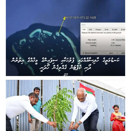
ކަނޑުމަތީގެ ހާދިސާއެއްގައި ފުލުހަކާއި ސިފައިންގެ މީހެއްގެ އިތުރުން
ދޯނި ކެޕްޓަން ގެއްލިގެން ހޯދަނީ
ރާއްޖެ