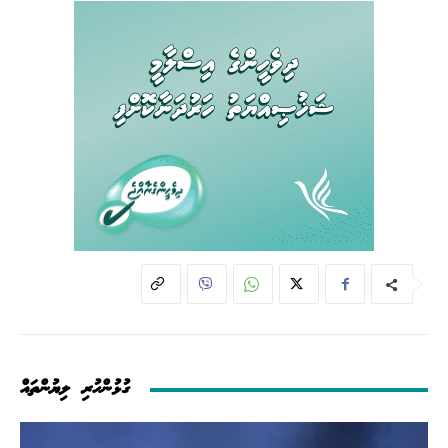
ގުޅުންހުރި ލިޔުންތައް