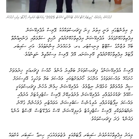
ފުލުހުންގެ ޚިދުމަތުގެ ”ޑިޖިޓަލް ޑޭޓާ އެންޑް ޓެކްނޮލޮޖީ ކަނެކްޓް 2025“ އިވެންޓްގެ ތެރެއިން | ފޮޓޯ: ދިވެހި ފުލުހުން
މި އިވެންޓްގައި ވަނީ އިތުރު ގިނަ ފީޗަރސްތަކާއެކު ޕޮލިސް އެޕްލިކޭޝަން
އިފްތިތާހުކޮށްފައެވެ. އެޕްލިކޭޝަން އިފްތިތާހުކޮށްދެއްވީ ދާހިލީ ސަލާމަތާއި ފަންނިއްޔާތާ
ބެހޭ ވުޒާރާގެ ސްޓޭޓް މިނިސްޓަރ ޑރ. މުޙައްމަދު ކިނާނަތުއެވެ. އަދި ސައިބަރ
ޕޯޓަލް އިފްތިތާހުކޮށްދެއްވީ ކޮމިޝަނަރ އޮފް ޕޮލިސް އިސްމާޢީލް ނަވީންއެވެ.
ޕޮލިސް އެޕްލިކޭޝަންގެ ފީޗަރސްތަކަށް ބަލާއިރު އެންމެ ހާއްސަ ފީޗަރއަކީ ޚިދުމަތަށް
ހުށަހެޅޭ މައްސަލަތަކުގެ އަދާހަމަ ހޯދުމަށްޓަކައި މައްސަލަ ބަލާ ތަހުގީގު އޮފިސަރަށް
ސީދާ މުއާމަލާތް ކުރެވޭނެ ނިޒާމެވެ. އެޕްލިކޭޝަން ހިމެނޭ އެހެން ފީޗަރސްތަކަކީ
ސްކޭމް ޗެކްކުރެވުމާއި އެޕްލިކޭޝަން މެދުވެރިކޮށް ޕޮލިސް ސެޓްފިކެޓަށް އެދުމާއި
މައްސަލަ ރިޕޯޓްކުރުމާއި އެވިޑެންސް ސަބްމިޝަން، އަވައްޓެރި ފުލުހުންނާ ގުޅޭނެ
ނަންބަރުތަކާއި ޕޮލިސް ސެޓްފިކެޓް ވެރިފިކޭޝަން، ކޭސް އަޕްޑޭޓްސް، ލޮސްޓް އެންޑް
ފައުންޑް ފަދަ ފީޗަރސްތަކެވެ.
މިއަދު އިފްތިތާހުކުރެވުނު ސައިބަރ ޕޯޓަލްއަކީ މުޖުތަމައުގައި ހިނގާ ސައިބަރ ކުށްތައް