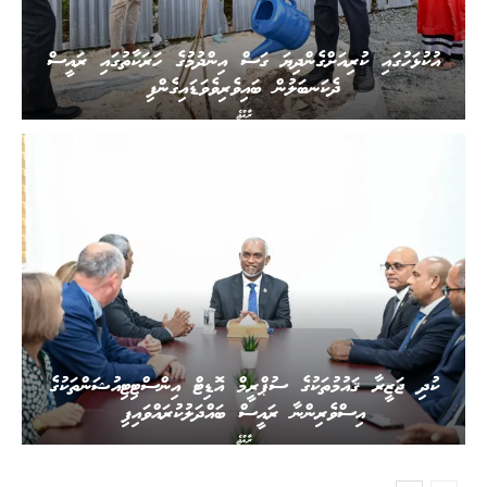
އުކުޅަހުގައި ކުރިއަށްގެންދިޔަ ގަސް އިންދުމުގެ ހަރަކާތުގައި ރައީސް
ދެކަނބަލުން ބައިވެރިވެވަޑައިގެންފި
ރާއްޖެ
ކުދި ޖަޒީރާ ޤައުމުތަކުގެ ސުޕްރީމް އޮޑިޓް އިންސްޓިޓިއުޝަންތަކުގެ
އިސްވެރިންނާ ރައީސް ބައްދަލުކުރައްވައިފި
ރާއްޖެ