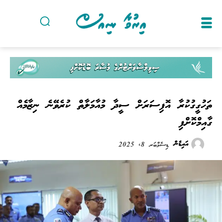
ތަހުގީގުކުރާ އޮފިސަރަށް ސީދާ މުއާމަލާތް ކުރެވޭނެ ނިޒާމެއް
ގާއިމްކޮށްފި
އައިޑެން
ޑިސެމްބަރ 8, 2025