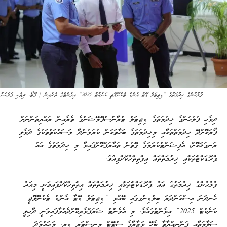
ފުލުހުންގެ ޚިދުމަތުގެ "ޑިޖިޓަލް ޑޭޓާ އެންޑް ޓެކްނޮލޮޖީ ކަނެކްޓް 2025" އިވެންޓްގެ ތެރެއިން | ފޮޓޯ: ދިވެހި ފުލުހުން
ދިވެހި ފުލުހުންގެ ޚިދުމަތުގެ ޑިޖިޓަލް ޓްރާންސްފޮމޭޝަންގެ ތެރެއިން ރައްޔިތުންނަށް
ފޯރުކޮށްދޭ ޚިދުމަތްތަކާއި މިޚިދުމަތުގެ ބަހާތަކުން ކުރަމުންދާ މަސައްކަތްތަކުގެ ދުވެލި
ރަނގަޅުކޮށް، އެފިޝަންޓްކުރުމުގެ ގޮތުން ތައާރަފްކޮށްފައިވާ މި ޚިދުމަތުގެ އައު
ޕްރޮޑަކްޓްތަކާއި ޚިދުމަތްތައް އިފްތިތާހުކޮށްފިއެވެ.
ފުލުހުންގެ ޚިދުމަތުގެ އައު ޕްރޮޑަކްޓްތަކާއި ޚިދުމަތްތައް އިތްތިހާކޮށްފައިވަނީ މިއަދު
ހެނދުނު އިސްކަންދަރު ބިލްޑިންގގައި ބޭއްވި ”ޑިޖިޓަލް ޑޭޓާ އެންޑް ޓެކްނޮލޮޖީ
ކަނެކްޓް 2025“ އިވެންޓްގައެވެ. މި އެވެންޓް ޝަރަފްވެރިކޮށްދެއްވާފައިވަނީ ދާހިލީ
ސަލާމަތާއި ފަންނިއްޔާތާ ބެހޭ ވުޒާރާގެ ސްޓޭޓް މިނިސްޓަރ ޑރ. މުޙައްމަދު