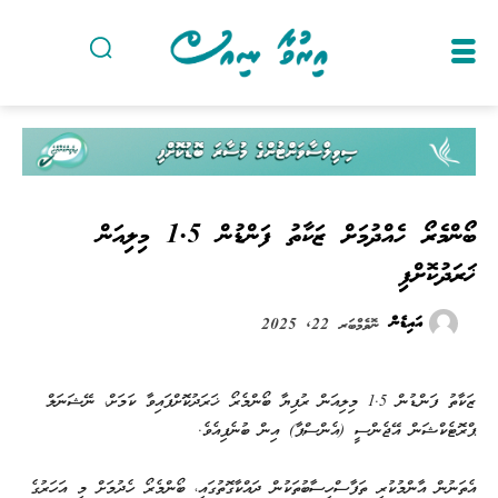
ބޯންމެރޯ ހެއްދުމަށް ޒަކާތު ފަންޑުން 1.5 މިލިއަން
ޚަރަދުކޮށްފި
އައިޑެން
ނޮވެމްބަރ 22, 2025
ޒަކާތު ފަންޑުން 1.5 މިލިއަން ރުފިޔާ ބޯންމެރޯ ޚަރަދުކޮށްފައިވާ ކަމަށް، ނޭޝަނަލް
ޕްރޮޓެކްޝަން އޭޖެންސީ (އެންސްޕާ) އިން ބުނެފިއެވެ.
އެތަނުން އާންމުކުރި ތަފާސްހިސާބުތަކުން ދައްކާގޮތުގައި، ބޯންމެރޯ ހެދުމަށް މި އަހަރުގެ