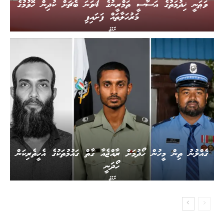
ވަޠަނީ ޚިދުމަތުގެ އަސާސީ ތަމްރީނުގެ 4ވަނަ ބެޗަށް ކުދިން ހޮވުމުގެ
މަރުހަލާތައް ފަށައިފި
ރާއްޖެ
ގެއްލުނު ތިން މީހުން ހޯދުމަށް ރާއްޖެއާ ގާތް ގައުމުތަކުގެ އެހީތެރިކަން
ހޯދަނީ
ރާއްޖެ