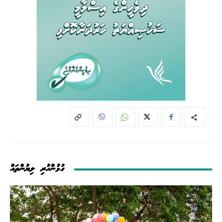
ގުޅުންހުރި ލިޔުންތައް