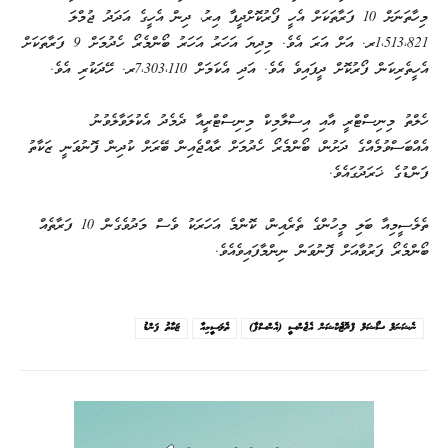
މިހާތަނަށް 10 ފަރާތަކަށް އެހީ ފޯރުކޮށްދީފާ އިރު، ދިން އެހީގެ އަދަދު ޖުމްލަ
1،513،821ރ. އަށް އަރަ އެވެ. މިދިޔަ އަހަރު އަހަރު ބޯންމެރޯ ހެދުމަށް 9 ފަރާތަކަށް
އެހީތެރިކަން ފޯރުކޮށް ދީފައިވެ އެވެ. އަދި އެކަމަށް 7،303،110ރ. ހޭދަކުރި އެވެ.
ހެލްތު މިނިސްޓްރީ އާއި އިސްލާމިކް މިނިސްޓްރީއާ ދެމެދު އެކުލަވާލެވުނު
އެއްބަސްވުމެއްގެ ދަށުން، ބޯންމެރޯ ހެދުމަށް ރާއްޖެއިން ބޭރަށް ކުދިން ފޮނުވަނީ ޒަކާތު
ފަންޑުގެ ޚަރަދުގައެވެ.
ތެލެސީމިއާ ބަލި މީހުންގެ ތެރެއިން، ކޮންމެ އަހަރަކު ވެސް މަދުވެގެން 10 ފަރާތެއް
ބޯންމެރޯ ފަރުވާއަށް ފޮނުވަން ނިންމާފައިވެއެވެ.
ނެޝަނަލް ސޯޝަލް ޕްރޮޓެކްޝަން އެޖެންސީ (އެންސްޕާ)
ތެލަސީމިއާ
ޒަކާތު ފަންޑު