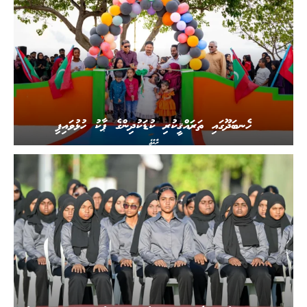
ހެނބަދޫގައި ތަރައްޤީކުރި ކުޑަކުދިންގެ ޕާކު ހުޅުވައިފި
ރާއްޖެ