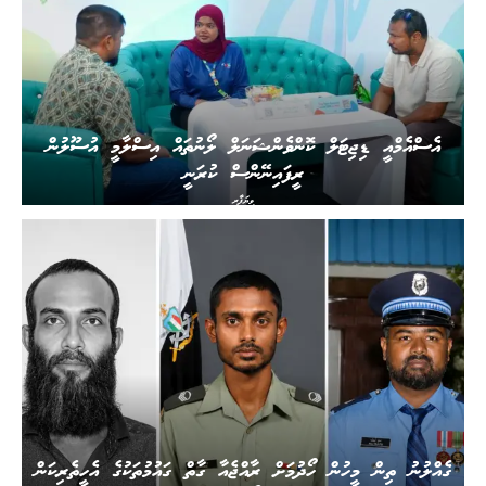
އެސްއެމްއީ ޑިޖިޓަލް ކޮންވެންޝަނަލް ލޯނުތައް އިސްލާމީ އުސޫލުން
ރީފައިނޭންސް ކުރަނީ
ވިޔަފާރި
ގެއްލުނު ތިން މީހުން ހޯދުމަށް ރާއްޖެއާ ގާތް ގައުމުތަކުގެ އެހީތެރިކަން