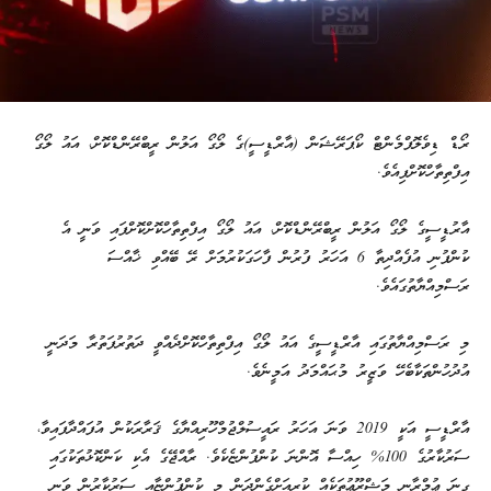
ރޯޑް ޑިވެލޮޕްމެންޓް ކޯޕަރޭޝަން (އާރްޑީސީ)ގެ ލޯގޯ އަލުން ރީބްރޭންޑްކޮށް، އައު ލޯގޯ
އިފްތިތާހްކޮށްފިއެވެ.
އާރުޑީސީގެ ލޯގޯ އަލުން ރީބްރޭންޑްކޮށް، އައު ލޯގޯ އިފްތިތާހްކޮށްކޮށްފައި ވަނީ އެ
ކުންފުނި އުފެއްދިތާ 6 އަހަރު ފުރުން ފާހަގަކުރުމަށް ރޭ ބޭއްވި ޚާއްސަ
ރަސްމިއްޔާތުގައެވެ.
މި ރަސްމިއްޔާތުގައި އާރްޑީސީގެ އައު ލޯގޯ އިފްތިތާހްކޮށްދެއްވީ ދަތުރުފަތުރާ މަދަނީ
އުދުހުންތަކާބެހޭ ވަޒީރު މުޙައްމަދު އަމީނެވެ.
އާރްޑީސީ އަކީ 2019 ވަނަ އަހަރު ރައީސުލްޖުމްހޫރިއްޔާގެ ޤަރާރަކުން އުފައްދާފައިވާ،
ސަރުކާރުގެ 100% ހިއްސާ އޮންނަ ކުންފުންޏެކެވެ. ރާއްޖޭގެ އެކި ކަންކޮޅުތަކުގައި
ގިނަ ޢުމްރާނީ މަޝްރޫޢުތަކެއް ކުރިއަށްގެންދަން މި ކުންފުންޏާއި ސަރުކާރުން ވަނީ