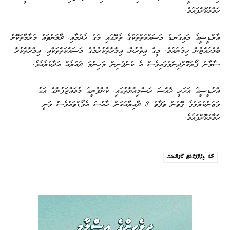
ހަވާލުކޮށްފައެވެ.
އާރްޑީސީގެ މައިގަނޑު މަސައްކަތްތަކުގެ ތެރޭގައި މަގު ހެދުމާއި، ދާލަންތައް މަރާމާތުކޮށް
ބެލެހެއްޓުން ހިމެނެއެވެ. މީގެ އިތުރުން، އިމާރާތްކުރުމުގެ މަސައްކަތްތަކާއި، އިމާރާތްކުރާ
ސާމާނު ފޯރުކޮށްދިނުމުގައިވެސް އެ ކުންފުނިން މުހިންމު ދައުރެއް އަދާކުރެއެވެ.
އާރުޑީސީގެ އަހަރީ ޚާއްސަ ރަސްމިއްޔާތުގައި، ކުންފުނީގެ މުވައްޒަފުންގެ އަގު
ވަޒަންކުރުމުގެ ގޮތުން ތަފާތު 8 ދާއިރާއަކުން ޚާއްސަ އެވޯޑްތައްވެސް ވަނީ
ހަވާލުކޮށްފައެވެ.
ރޯޑް ޑިވެލޮޕްމެންޓް ކޯޕަރޭޝަން