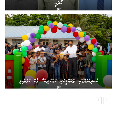
ހޯދަނީ
ރާއްޖެ
ކެނދިކުޅުދޫގައި ތަރައްޤީކުރި ކުޑަކުދިންގެ ޕާކް ހުޅުވައިފި
ރާއްޖެ