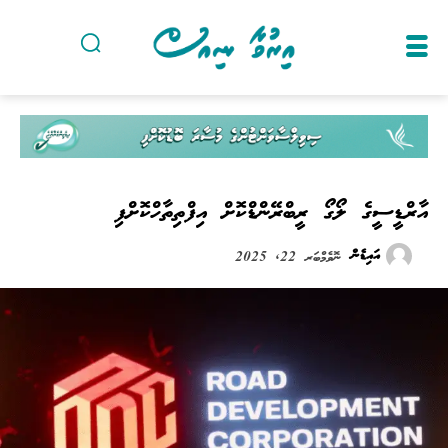
އާރްޑީސީގެ ލޯގޯ ރީބްރޭންޑްކޮށް އިފްތިތާހްކޮށްފި
އައިޑެން
ނޮވެމްބަރ 22, 2025