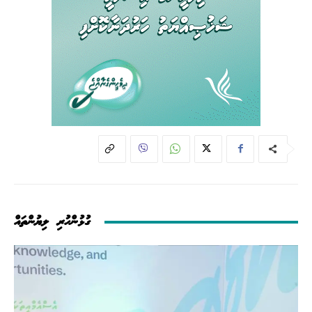
ގުޅުންހުރި ލިޔުންތައް