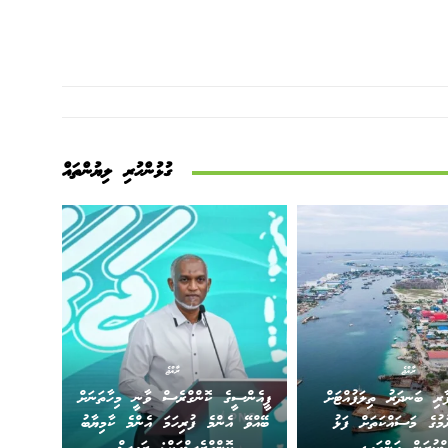
ގުޅުންހުރި ލިޔުންތައް
ރާއްޖެ
ރާއްޖެ
ާރި ބަނދަރު ތިލަފުއްޓަށް
ޕީއެންސީގެ ކޮންގްރެސް ވާނީ މިހާތަނަށް
ުމުގެ މަސައްކަތަށް ފަޅު
ބޭއްވޭ އެންމެ ފުރިހަމަ އެންމެ ކާމިޔާބު