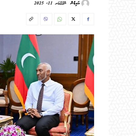
އައިޑެން
ނޮވެމްބަރ 11, 2025