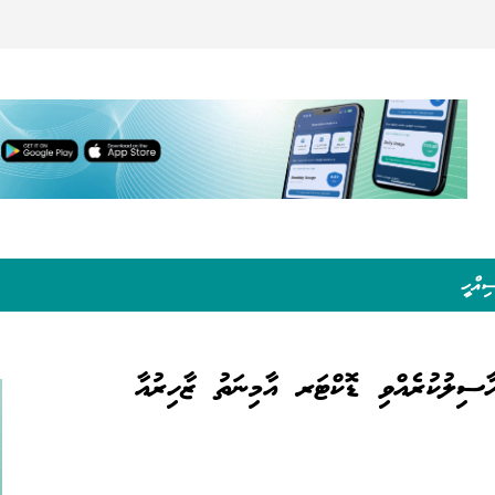
ިއްހީ
ާސިލުކުރެއްވި ޑޮކްޓަރ އާމިނަތު ޒާހިރުއާ