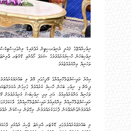
ދިވެހިރާއްޖޭގެ ޤައުމީ ޔުނިވަރސިޓީން އެޕްލައިޑް ލިންގުއިސްޓިކްސް
ދިވެހިބަހުން ހާސިލުކުރެއްވުމުގެ ޝަރަފު ހޯއްދެވި ޑޮކްޓަރ ޢާމިނަތު 
ތަހުނިޔާ ވިދާޅުވެއްޖެއެވެ.
އިއްޔެ ރައީސުލްޖުމްހޫރިއްޔާގެ އޮފީހުގައި އޮތް މި ބައްދަލުކުރެއްވުމުގ
ޕީ.އެޗް.ޑީ. ދިވެހި ބަހުން ހާސިލު ކުރެއްވުމާ ގުޅިގެން އެކަމަށްޓަކައ
ތަހުނިޔާ އަދާކުރެއްވިއެވެ. އަދި މިއީ، ދިވެހިބަސް ކުރިއެރުވުމަށް ކޮށ
ރައީސުލްޖުމްހޫރިއްޔާ ވިދާޅުވިއެވެ.ރައީސުލްޖުމްހޫރިއްޔާގެ ވާހަކަފުޅުގ
ދެއްވަމުންގެންދަވާކަން ފާހަގަކުރައްވަމުން، މިގޮތުން އިސްކަން ދެއްވަމ
މި ބައްދަލުކުރެއްވުމުގައި ޑޮކްޓަރ އާމިނަތު ޒާހިރު ދެއްކެވި ވާހަކަފުޅ