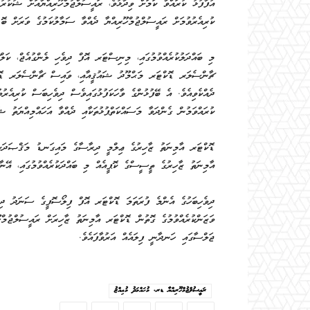
އުފާފުޅު ކުރައްވާ ކަމަށް ވިދާޅުވެ، ރައީސުލްޖުމްހޫރިއްޔާއަށް ޝުކު
ކުރިއެރުވުމަށް ރައީސުލްޖުމްހޫރިއްޔާ ދެއްވާ ސަމާލުކަމުގެ ވަރަށް ބޮޑު
މި ބައްދަލުކުރެއްވުމުގައި، މިނިސްޓަރ އޮފް ދިވެހި ލެންގުއެޖް، ކަ
ޗާންސެލަރ ޑޮކްޓަރ މަޙްމޫދު ޝައުޤީއާއި، ވައިސް ޗާންސެލަރ ޑޮކްޓ
ދެއްކެވިއެވެ. އެ ބޭފުޅުންގެ ވާހަކަފުޅުގައިވެސް ދިވެހިބަސް ކުރިއެރު
ކުރައްވަމުން ގެންދަވާ މަސައްކަތްޕުޅުތަކާއި ދެއްވާ އަހައްމިއްޔަތު ޝުކު
ޑޮކްޓަރ އާމިނަތު ޒާހިރުގެ ޢިލްމީ ދިރާސާގެ މައިގަނޑު މަޤްޞަދަކީ، 
އާމިނަތު ޒާހިރުގެ ތީސީސްގެ ކޮޕީއެއް މި ބައްދަކުރެއްވުމުގައި، އޭނާވ
ދިވެހިބަހުގެ އެންމެ ފުރަތަމަ ޑޮކްޓަރ އޮފް ފިލޯސޮފީގެ ސަނަދު ދިވެހ
ވަޒަންކުރެއްވުމުގެ ގޮތުން ޑޮކްޓަރ އާމިނަތު ޒާހިރަށް ރައީސުލްޖުމް
ޖަލްސާގައި ހަނދާނީ ފިލައެއް އަރުވާފައެވެ.
ރައީސުލްޖުމްހޫރިއްޔާ ޑރ. މުޙައްމަދު މުޢިއްޒު