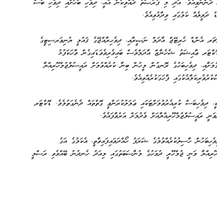
ރު ދެންނެވިއެވެ. އަދި މި ފުރުޞަތު ދެއްވިކަން އެއީ، ދިވެހި ބަހަށާއި ދިވެހި ބަސް
 ދަލީލެއް ކަމުގައި ވިދާޅުވިއެވެ.
ލްޗަރ އެންޑް ހެރިޓޭޖް އާދަމް ނަޞީރާއި، ދިވެހިރާއްޖޭގެ ޤައުމީ ޔުނިވަރސިޓީގެ
ަރ ޢާއިޝަތު ޝެހެނާޒް އާދަމްވެސް ބައިވެރިވެވަޑައިގެން ވާހަކަފުޅު
ވުމަށާއި، ދިވެހިބަހުގެ ރޮނގުން މީހުން ބިނާ ކުރެއްވުމަށް ރައީސުލްޖުމްހޫރިއްޔާ
ރުވެރިކަމާއެކުގައި ފާހަގަކުރެއްވިއެވެ.
ދިވެހިބަސް ކުރިއެރުވުމަށްޓަކައި ޢަމަލުކުރަންވީ ގޮތްތައް ދެނެގަތުމެވެ. ޑޮކްޓަރ
ަނީ ރައީސުލްޖުމްހޫރިއްޔާއަށް ވެދުމަށް އަރުވާފައެވެ.
ިބަހުން ހާސިލުކުރެއްވުމުގެ ޝަރަފު ހޯއްދަވައިފައިވާތީ، އެކަމުގެ އަގު
ހޫރިއްޔާ ވަނީ ޖުމްހޫރީ ދުވަހުގެ މުނާސަބަތުގައި މިއަދު ހެނދުނު ބޭއްވެވި ރަސްމީ