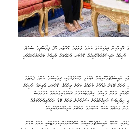
ގެ ދާއިރާއިން ދިވެހިބަހުގެ އެންމެ ފުރަތަމަ ޑޮކްޓަރ އޮފް ފިލޯސޮފީގެ ސަނަދު،
ޒާހިރުއާ ރައީސުލްޖުމްހޫރިއްޔާ ޑޮކްޓަރ މުޙައްމަދު މުޢިއްޒު ބައްދަލުކުރައްވައި
ައި ރައީސުލްޖުމްހޫރިއްޔާ ދެއްކެވި ވާހަކަފުޅުގައި، ދިވެހިބަހުގެ އެންމެ ފުރަތަމަ
ި ވަރަށް ބޮޑަށް އުފާފުޅު ކުރައްވާ ކަމަށް ވިދާޅުވެ، ޑޮކްޓަރ އާމިނަތު ޒާހިރަށް
ްދެއްވި ވަރަށް މުހިއްމު ޚިދުމަތެއްކަމަށް ދެކެވަޑައިގަންނަވާ ކަމަށްވެސް
ައި ދިވެހިބަސް ކުރިއެރުވުމަށް ސަރުކާރުން ވަރަށް ބޮޑު އަހައްމިއްޔަތުކަމެއް
ުން ގެންދަވާ ބައެއް ކަންކަމުގެ މައްޗަށް އަލިއަޅުއްވާލެއްވިއެވެ.
ުގައި، އޭނާއާ ރައީސުލްޖުމްހޫރިއްޔާ ބައްދަކޮށްލެއްވިކަމަށްޓަކައި ވަރަށް ބޮޑަށް