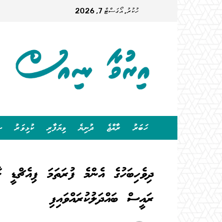
ހުކުރު, އޯގަސްޓް 7, 2026
ހަބަރު
ރާއްޖެ
ދުނިޔެ
ވިޔަފާރި
ކުޅިވަރު
ސ
ދިވެހިބަހުގެ އެންމެ ފުރަތަމަ ޕިއެޗްޑީ ހ
ރައީސް ބައްދަލުކުރައްވައިފި