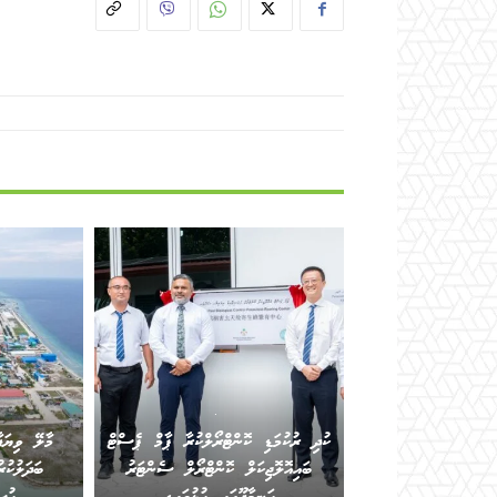
.
ކުދި ރުކުމަޑި ކޮންޓްރޯލްކުރާ ޕާމް ޕެސްޓް
މާލޭ ވިޔަފ
ބައިއޮލޮޖިކަލް ކޮންޓްރޯލް ސެންޓަރު
ބަދަލުކުރ