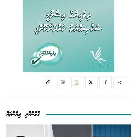
ގުޅުންހުރި ލިޔުންތައް