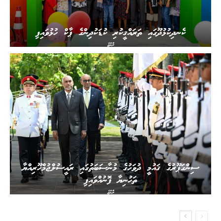
ކެނދިކުޅުދޫގައި ތަރައްޤީކުރި ކުޑަކުދިންގެ ޕާކް ހުޅުވައިފި
ރާއްޖެ
ސިންގަޕޫރުގެ ޤައުމީ ދުވަހުގެ މުނާސަބަތުގައި ރައީސުލްޖުމްހޫރިއްޔާ
ތަހުނިޔާ ފޮނުއްވައިފި
ރާއްޖެ