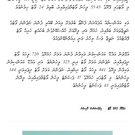
މި ވޯޓުގައި ފޭދޫގެ 55.43 މީހުން ވޯޓުލާފައިވާއިރު، ބާތިލު 24 ވޯޓު ހިމެނެއެވެ.
ވަކި ކައުންސިލެއް އުފައްދަން ފެނޭތޯ ބެލުމަށް މިއަދު ބޭއްވި ފެންނަ ނުފެންނަ ވޯޓުގެ
ނަތީޖާތަކަށް ބަލާއިރު، ހުޅުދޫ އަދި މީދޫއަށް ހާއްސަކޮށްގެން ބެހެއްޓި ހުރިހާ ވޯޓު
ފޮއްޓެއްގެ ނަތީޖާ ވެސް މިހާރު ވަނީ އިއުލާންކޮށްފައެވެ.
އެގޮތުން އައްޑޫ ކައުންސިލުން ވަކިވާން ފެންނަ ކަމަށް ހުޅުދޫގެ 720 މީހަކު ވޯޓު
ދީފައިވާއިރު، ނުފެންނަ ކަމަށް ވޯޓު ދިނީ 325 މީހުންނެވެ. އަދި އައްޑޫ ކައުންސިލުން
ވަކިވާން މީދޫގެ 841 މީހަކު ވޯޓު ދިންއިރު، ނުފެންނަ ކަމަށް ވޯޓު ދީފައިވަނީ 144
މީހުންނެވެ. މި ވޯޓުގައި ހުޅުދޫގެ 37 ޕަސެންޓު މީހުން ވޯޓުލާފައިވާއިރު، މީދޫން
ވޯޓުލާފައިވަނީ 43 ޕަސެންޓު މީހުންނެވެ.
އައްޑޫގެ އާންމު ވޯޓު
އިލެކްޝަންސް ކޮމިޝަން