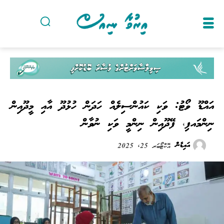
އައްޑޫ ވޯޓު: ވަކި ކައުންސިލެއް ހަދަން ހުޅުދޫ އާއި މީދޫއިން
ނިންމައފި، ފޭދޫއިން ނިންމީ ވަކި ނުވާން
އައިޑެން
އޮކްޓޯބަރ 25, 2025