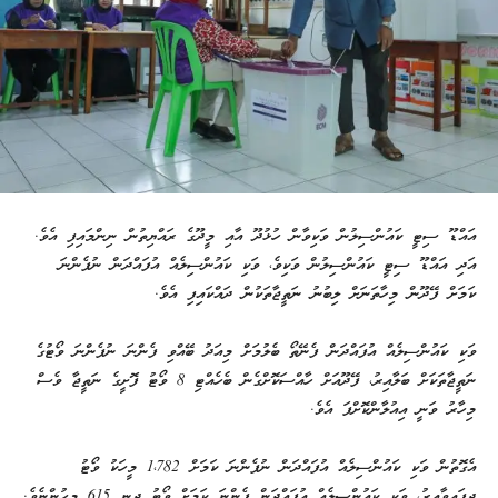
އައްޑޫ ސިޓީ ކައުންސިލުން ވަކިވާން ހުޅުދޫ އާއި މީދޫގެ ރައްޔިތުން ނިންމައިފި އެވެ.
އަދި އައްޑޫ ސިޓީ ކައުންސިލުން ވަކިވެ، ވަކި ކައުންސިލެއް އުފައްދަން ނުފެންނަ
ކަމަށް ފޭދޫން މިހާތަނަށް ލިބުނު ނަތީޖާތަކުން ދައްކައިފި އެވެ.
ވަކި ކައުންސިލެއް އުފައްދަން ފެނޭތޯ ބެލުމަށް މިއަދު ބޭއްވި ފެންނަ ނުފެންނަ ވޯޓުގެ
ނަތީޖާތަކަށް ބަލާއިރު، ފޭދޫއަށް ހާއްސަކޮށްގެން ބެހެއްޓި 8 ވޯޓު ފޮށީގެ ނަތީޖާ ވެސް
މިހާރު ވަނީ އިއުލާންކޮށްފަ އެވެ.
އެގޮތުން ވަކި ކައުންސިލެއް އުފައްދަން ނުފެންނަ ކަމަށް 1،782 މީހަކު ވޯޓު
ދީފައިވާއިރު، ވަކި ކައުންސިލެއް އުފައްދަން ފެންނަ ކަމަށް ވޯޓު ދިނީ 615 މީހުންނެވެ.