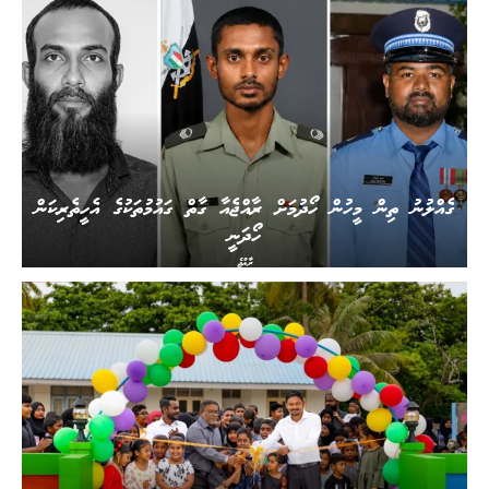
ގެއްލުނު ތިން މީހުން ހޯދުމަށް ރާއްޖެއާ ގާތް ގައުމުތަކުގެ އެހީތެރިކަން
ހޯދަނީ
ރާއްޖެ