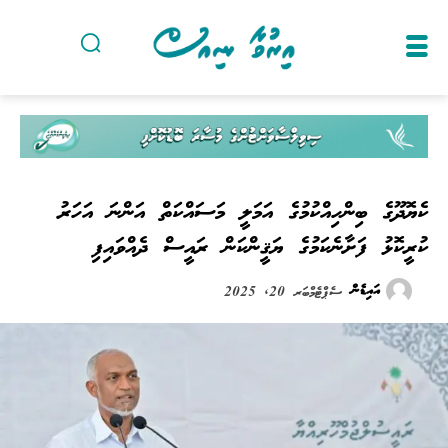
ކެޔޮދޫގެ ބިންހިއްކުމުގެ އަމަލީ މަސައްކަތް އަންނަ އަހަރު
ކުރީކޮޅު ފަށާނެކަމުގެ ޔަޤީންކަން ރައީސް ދެއްވައިފި
އައިޑެން
ސެޕްޓެމްބަރ 20, 2025