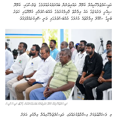
ރައީސުލްޖުމްހޫރިއްޔާ ކެޔޮދޫ ރައްޔިތުންނާ ބައްދަލުކުރެއްވުމުގެ ޖަލްސާގައި، ކެޔޮދޫ
ޞިއްޙީ މަރުކަޒުގެ އައު އިމާރާތް ޤާއިމްކުރުމުގެ އެއްބަސްވުމާއި ކެޔޮދޫގައި ހަތަރު
ބުރީގެ ސްކޫލް އިމާރާތެއް އެޅުމުގެ އެއްބަސްވުމުގައި ވަނީ ސޮއިކުރައްވާފައެވެ.
ރައީސުލްޖުމްހޫރިއްޔާ ކެޔޮދޫ ރައްޔިތުންނާ ބައްދަލުކުރެއްވުން | ފޮޓޯ: ރައީސް އޮފީސް
މި މަޝަރޫޢުތަކަށް އިޝާރާތްކުރައްވައި ރައީސުލްޖުމްހޫރިއްޔާ ވިދާޅުވީ އަލަށް