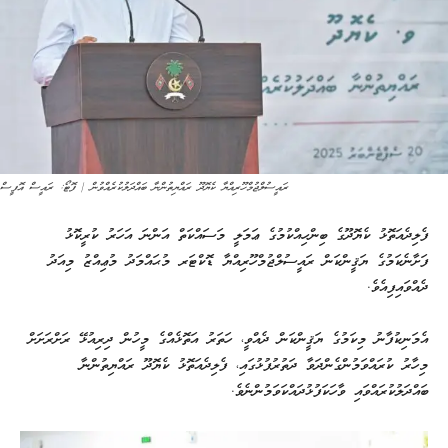
ރައީސުލްޖުމްހޫރިއްޔާ ކެޔޮދޫ ރައްޔިތުންނާ ބައްދަލުކުރެއްވުން | ފޮޓޯ: ރައީސް އޮފީސް
ފެލިދެއަތޮޅު ކެޔޮދޫގެ ބިންހިއްކުމުގެ ޢަމަލީ މަސައްކަތް އަންނަ އަހަރު ކުރީކޮޅު
ފަށާނެކަމުގެ ޔަޤީންކަން ރައީސުލްޖުމްހޫރިއްޔާ ޑޮކްޓަރ މުޙައްމަދު މުޢިއްޒު މިއަދު
ދެއްވައިފިއެވެ.
އެމަނިކުފާނު މިކަމުގެ ޔަޤީންކަން ދެއްވީ، ހަތަރު އަތޮޅެއްގެ މީހުން ދިރިއުޅޭ ރަށްރަށަށް
މިހާރު ކުރައްވަމުންގެންދަވާ ދަތުރުފުޅުގައި، ފެލިދެއަތޮޅު ކެޔޮދޫ ރައްޔިތުންނާ
ބައްދަލުކުރައްވައި ވާހަކަފުޅުދައްކަވަމުންނެވެ.