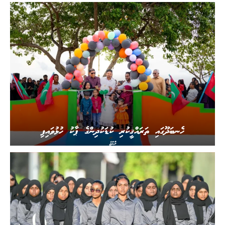
ހެނބަދޫގައި ތަރައްޤީކުރި ކުޑަކުދިންގެ ޕާކު ހުޅުވައިފި
ރާއްޖެ