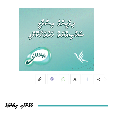
ގުޅުންހުރި ލިޔުންތައް