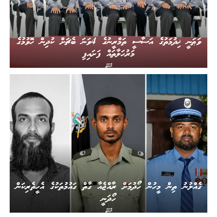
ވަޠަނީ ޚިދުމަތުގެ އަސާސީ ތަމްރީނުގެ 4ވަނަ ބެޗަށް ކުދިން ހޮވުމުގެ
މަރުހަލާތައް ފަށައިފި
ރާއްޖެ
ގެއްލުނު ތިން މީހުން ހޯދުމަށް ރާއްޖެއާ ގާތް ގައުމުތަކުގެ އެހީތެރިކަން
ހޯދަނީ
ރާއްޖެ