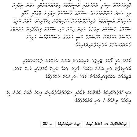
ޤާއިމުކުރައްވާ ޞިއްޙީ މަރުކަޒުގައި ވަސީލަތްތައް އިތުރުވާނެކަމަށާއި އެތަން ނިމޭއިރު
ވިހި އެނދު ހުންނާނެކަމަށެވެ. ސްކޫލްގެ މަސައްކަތް ނިމޭއިރު ޖާގައާއި ހޯލާއި
އެހެނިހެން ވަސީލަތްތައް ފުރިހަމަވާނެކަމަށް އެމަނިކުފާނު ވިދާޅުވިއެވެ. ހަތަރު ބުރީގެ
ސްކޫލްގެ މަސައްކަތް ނިމުމުގެ ކުރިން މިހާރު ހުރި ސްކޫލަށް ދިމާވެފައިވާ ކަރަންޓްގެ
މައްސަލަ ހައްލުކޮށް، ކްލާސްރޫމް އޭސީ ކުރުމުގެ މަސައްކަތްވެސް ކުރިއަށް
ގެންދަވާނެކަމަށް އެމަނިކުފާނުވިދާޅުވިއެވެ.
ކެޔޮދޫ އަކީ ލޯކަލް ޓޫރިޒަމް ކުރިއަރަމުން އަންނަ ރަށެއްކަން ފާހަގަކުރައްވައި
އެމަނިކުފާނު ވަނީ އަންނަ އަހަރުގެ މާރިޗް މަހުގެ ކުރިން ކެޔޮދޫގައި ވެސް ޑޮލަރު
އޭޓީއެމެއް ބަހައްޓަވައިދެއްވާނެ ކަމުގެ ޔަޤީންކަން ދެއްވާފައެވެ.
ރައީސުލްޖުމްހޫރިއްޔާ ކެޔޮދޫއަށް ކުރެއްވި ދަތުރުފުޅުގެތެރެއިން، މިއަދު އެރަށު ކައުންސިލް
އިދާރާގެ ބިންގާވެސް ވަނީ އަޅުއްވާފައެވެ.
ރައީސުލްޖުމްހޫރިއްޔާ ޑރ. މުޙައްމަދު މުޢިއްޒު
ރައީސް ރައްޔިތުންނާއިއެކު
ވ. ކެޔޮދޫ