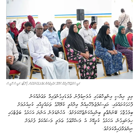
ރައީސުލްޖުމްހޫރިއްޔާ ކެޔޮދޫ ރައްޔިތުންނާ ބައްދަލުކުރެއްވުން | ފޮޓޯ: ރައީސް އޮފީސް
މިއީ ރިޔާސީ އިންތިޚާބުގައި އެމަނިކުފާނު ވެވަޑައިގެންފައިވާ ވަޢުދެއްކަން
ފާހަގަކުރައްވައި، ރައީސުލްޖުމްހޫރިއްޔާ ވިދާޅުވީ ކެޔޮދޫގެ ތަރައްޤީއާއި ކުރިއެރުމަށް
ބިމުގެޖާގަ ބޭނުންވާތީ ބިންހިއްކަންޖެހޭކަމަށެވެ. އެހެންކަމުން އަންނަ އަހަރުގެ ބަޖެޓްގައި
ހިމަނައިގެން، އަހަރުގެ ކުރީކޮޅު އެ މަޝްރޫޢުގެ ޢަމަލީ މަސައްކަތް ފެށުމަށް
ނިންމަވާފައިވާކަމަށެވެ.