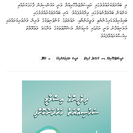
މި ބައްދަލުކުރެއްވުމުގައި ރައީސުލްޖުމްހޫރިއްޔާ ވަނީ ކައުންސިލުން ފާހަގަކުރެއްވި
ކަންކަން ބައްލަވާނެކަމުގައި ވިދާޅުވެފައެވެ. އަދި ބައްދަލަކުރެއްވުމުގައި
ބައިވެރިވެވަޑައިގެންނެވި ވަޒީރުންނާއި، ދައުލަތުގެ ކުންފުނިތަކުގެ ވެރިން މެދުވެރިކުރައްވައި
އެމަނިކުފާނު ވަނީ ރަށުގައި ކުރިއަށްދާ މަޝްރޫޢުތަކުގެ އަދާހަމަ މަޢުލޫމާތު
ޙިއްޞާކުރައްވާފައެވެ.
ރައީސުލްޖުމްހޫރިއްޔާ ޑރ. މުޙައްމަދު މުޢިއްޒު
ރައީސް ރައްޔިތުންނާއިއެކު
ވ. ކެޔޮދޫ