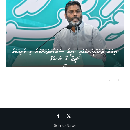
ކުޅިވަރު ތަރައްޤީކުރުމުގައި ކުރީގެ ސަރުކާރުތަކަށްވުރެ މި ވެރިކަމުގެ
ނަތީޖާ މާ ރަނގަޅު
ރާއްޖެ
IruvaNews ©