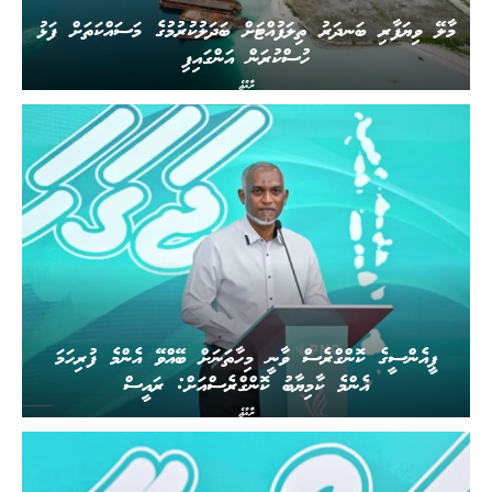
މާލޭ ވިޔަފާރި ބަނދަރު ތިލަފުއްޓަށް ބަދަލުކުރުމުގެ މަސައްކަތަށް ފަޅު
ހުސްކުރަން އަންގައިފި
ރާއްޖެ
ޕީއެންސީގެ ކޮންގްރެސް ވާނީ މިހާތަނަށް ބޭއްވޭ އެންމެ ފުރިހަމަ
އެންމެ ކާމިޔާބު ކޮންގްރެސްއަށް: ރައީސް
ރާއްޖެ