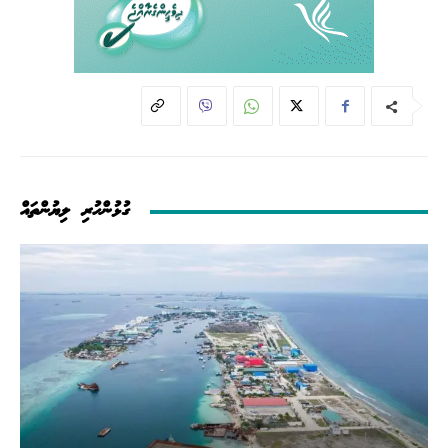
ގުޅުންހުރި ލިޔުންތައް