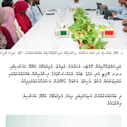
ވ. ކެޔޮދޫ ކައުންސިލް އަދި މުއައްސަސާތަކުގެ އިސްވެރިންނާ ރައީސުލްޖުމްހޫރިއްޔާ ބައްދަލުކުރެއްވުން | ފޮޓޯ: ރައީސް އޮފީސް
ރައީސުލްޖުމްހޫރިއްޔާ ޑޮކްޓަރ މުޙައްމަދު މުޢިއްޒު، ފެލިދެއަތޮޅު ކެޔޮދޫ ކައުންސިލާއި،
އ.ތ.މ ކޮމިޓީ އަދި ރަށުގެ ބައެއް މުއައްސަސާތަކުގެ އިސްވެރިންނާ ބައްދަލުކުރައްވައި
ރައްޔިތުންނަށް އެންމެ މުހިންމު ކަންކަމާ ގުޅޭގޮތުން މަޝްވަރާކުރައްވައިފިއެވެ.
މި ބައްދަލުކުރެއްވުން ކުރިއަށްދިޔައީ މިއަދު ފެލިދެއަތޮޅު ކެޔޮދޫ ކައުންސިލު
އިދާރާގައެވެ.