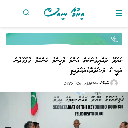
ކެޔޮދޫ ރައްޔިތުންނަށް އެންމެ މުހިންމު ކަންކަމާ ގުޅޭގޮތުން
ރައީސް މަޝްވަރާކުރައްވައިފި
އައިޑެން
ސެޕްޓެމްބަރ 20, 2025