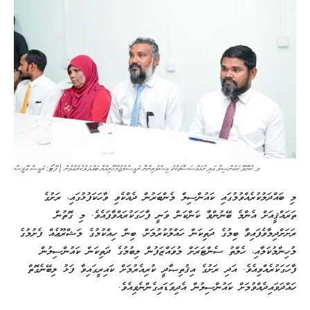
ވ. ކެޔޮދޫ ކައުންސިލް އަދި މުއައްސަސާތަކުގެ އިސްވެރިންނާ ރައީސުލްޖުމްހޫރިއްޔާ ބައްދަލުކުރެއްވުން | ފޮޓޯ: ރައީސް އޮފީސް
މި ބައްދަލުކުރެއްވުމުގައި ކައުންސިލް މެންބަރުން ދެއްކެވި ވާހަކަފުޅުގައި، ރަށުގެ
ތަރައްޤީއަށް އެންމެ ބޭނުންވާ ކަންކަން ވަނީ ފާހަގަކުރައްވާފައެވެ. މި ގޮތުން
ރަށަށްދިމާވެފައިވާ ބިމުގެ ދަތިކަން ހައްލުކުރުމަށް، ބިން ހިއްކުމުގެ މަޝްރޫޢެއް ފެށުމުގެ
މުހިންމުކަމާއި، ހެލްތު ސެންޓަރަށް މުވައްޒަފުން ލިބުމުގެ ދަތިކަން ކައުންސިލުން
ފާހަގަކުރެއްވިއެވެ. އަދި ރަށުގެ އިޤުތިޞާދީ ކުރިއެރުމަށް ކައިރީގައިވާ ފަޅު ލިބޭނެގޮތް
ހައްދަވައިދެއްވުމަށް ކައުންސިލުން އެދިވަޑައިގެންނެވިއެވެ.