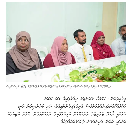
ވ. ކެޔޮދޫ ކައުންސިލް އަދި މުއައްސަސާތަކުގެ އިސްވެރިންނާ ރައީސުލްޖުމްހޫރިއްޔާ ބައްދަލުކުރެއްވުން | ފޮޓޯ: ރައީސް އޮފީސް
މީގެއިތުރުން ސުކޫލުގެ، ކަރަންޓަށް ދިމާވެފައިވާ މައްސަލައަށް
ހައްލެއްހޯއްދަވައިދެއްވުމަށްވެސް އެދިވަޑައިގެންނެވިއެވެ. އަދި ކައުންސިލުން ވަނީ،
އެރަށަކީ ލޯކަލް ޓުވަރިޒަމް ވަރަށްބޮޑަށް ކުރިއަރާފައިވާ ރަށަކަށްވުމުން، ޑޮލަރު އޭޓީއެމެއް
ރަށުގައި ހުރުން މުހިންމުކަން ފާހަގަކުރައްވާފައެވެ.