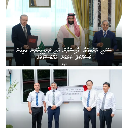
ސައުދީ އަރަބިއްޔާ، ޕާކިސްތާން އަދި ތުރުކީވިލާތުން ގުޅިގެން
މަސައްކަތް ކުރުމަށް އެއްބަސްވުމެއް
ދުނިޔެ