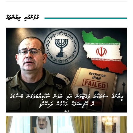
ގުޅުންހުރި ލިޔުންތައް
އީރާނުގެ ސަރުކާރު ވައްޓާލަން ރޭވި ރޭވުން ނާކާމިޔާބުވުމުން މޮސާޑުގެ
ދެ އޮފިޝަލަކު މަގާމުން ވަކިކޮށްފި
ދުނިޔެ