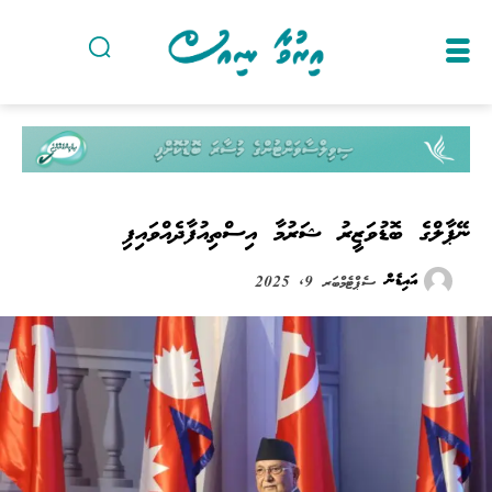
ނޭޕާލްގެ ބޮޑުވަޒީރު ޝަރުމާ އިސްތިއުފާދެއްވައިފި
އައިޑެން
ސެޕްޓެމްބަރ 9, 2025