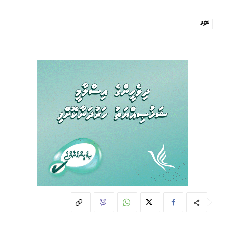
ނޭޕާލް