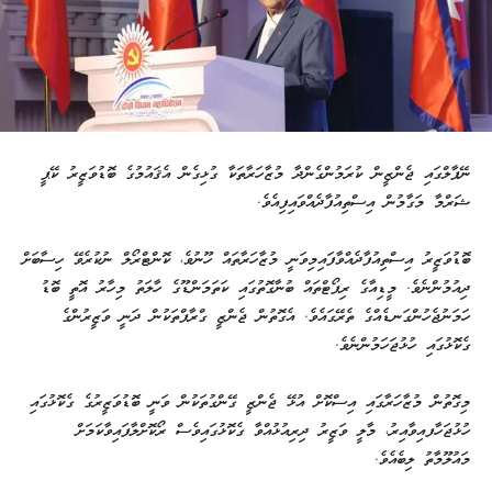
ނޭޕާލްގައި ޖެންޒީން ކުރަމުންގެންދާ މުޒާހަރާތަކާ ގުޅިގެން އެޤައުމުގެ ބޮޑުވަޒީރު ކޭޕީ
ޝަރްމާ މަގާމުން އިސްތިއުފާދެއްވައިފިއެވެ.
ބޮޑުވަޒީރު އިސްތިއުފާދެއްވާފައިމިވަނީ މުޒާހަރާތައް ހޫނުވެ، ކޮންޓްރޯލް ނުކުރެވޭ ހިސާބަށް
ދިއުމުންނެވެ. މީޑިއާގެ ރިޕޯޓްތައް ބުނާގޮތުގައި ކަތަމަންޑޫގެ ހާލަތު މިހާރު އޮތީ ބޮޑު
ހަމަނުޖެހުންގަނޑެއްގެ ތެރޭގައެވެ. އެގޮތުން ޖެންޒީ ގްރާޕްތަކުން ދަނީ ވަޒީރުންގެ
ގެކޮޅުގައި ހުޅުޖަހަމުންނެވެ.
މިގޮތުން މުޒާހަރާގައި އިސްކޮށް އުޅޭ ޖެންޒީ ގޭންގުތަކުން ވަނީ ބޮޑުވަޒީރުގެ ގެކޮޅުގައި
ހުޅުޖަހާފއިވާއިރު، މާލީ ވަޒީރު ދިރިއުޅުއްވާ ގެކޮޅުގައިވެސް ރޯކޮށްލާފައިވާކަމަށް
މައުލޫމާތު ލިބެއެވެ.