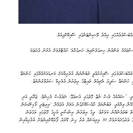
ެއްބަސްވުމެއްގައި އިއްޔެ ވޮޝިންޓަންގައި ސޮއިކޮށްފިއެވެ.
ަސްތަކެއް ވަންދެން ހިނގަމުންދިޔަ ހަނގުރާމަ ހުއްޓާލުމަށް އެޅުނު ފުރަތަމަ
ެއްބަސްވުމުގައި ސޮއިކުރެއްވީ ލުބުނާނުން އެމެރިކާއަށް ކަނޑައަޅުއްވާފައި ހުންނަވާ
އި ހުންނަވާ ސަފީރު ޔެޗިއެލް ލައިޓާގެ އިތުރުން އެމެރިކާ ސަރުކާރުންނެވެ.
ްވީ، ”ޝައްކެއް ވެސް ނެތް ގޮތުގައި އުނދަގޫ، ނަމަވެސް މުހިންމު، ޒަރޫރީ އަދި
 އޭނާ ވިދާޅުވީ، ލުބުނާނަށް ހާއްސަކޮށްގެން އަލަށް އުފައްދާ ’މިލިޓަރީ ކޯޑިނޭޝަން
ތް ބަލަމުންދާނެ ކަމަށެވެ. މީގެ އިތުރުން، އިންސާނީ އެހީގެ ގޮތުގައި ވަގުތުން
100 މިލިއަން އެމެރިކާ ޑޮލަރު ދިނުމަށާއި ލުބުނާނުގެ އަސްކަރިއްޔާ ވަރުގަދަކުރުމަށް 30 މިލިއަނަށް ވުރެ ގިނަ ޑޮލަރު ފޯރުކޮށްދިނުމަށް އެމެރިކާއިން