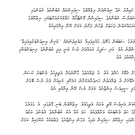
ެ ހަތިޔާރު ނަގާ ނިމެންދެން އިޒްރޭލުގެ ސިފައިންނަށް ލުބުނާނުގެ ދެކުނުގައި
ަމަވެސް، ލުބުނާނުގެ ސިފައިންނާ ކޮންޓްރޯލް ހަވާލުކުރުމަށްޓަކައި، އިޒްރޭލުގެ
ައްދަކުން ފަހަތަށް ޖެހެން ފަށާނެ ކަމަށް އޭނާ ވިދާޅުވިއެވެ.
ުމުގެ ސަބަބުން ގެދޮރު ގެއްލިފައިވާ ރައްޔިތުންނަށް ”މުޅިން މިނިވަންކުރެވިފައިވާ“
ެންދާނެ އެވެ. އަދި ސަފީރު މުއައްވަދު ވެސް ވަނީ މިއީ ލުބުނާނުގެ މިނިވަންކަމާއި
ާޅުވެފަ އެވެ.
ަށް ދެކޮޅު ހަދާފަ އެވެ. އެ ޖަމާއަތުގެ ގާނޫނުހަދާ މަޖިލީހުގެ މެންބަރު ހަސަން
 ދެކޮޅަށް އެ ޖަމާއަތުން ހަނގުރާމަކުރާނެ ކަމަށާއި ކުރިއަށް ވުރެ ވެސް ބޮޑަށް
މަކީ ސީރިއަސް އިންޒާރެއް ކަމަށް ވެސް އޭނާ ވިދާޅުވި އެވެ.
ަން އަދިވެސް އޮތީ ވަރަށް މަތީގައެވެ. އިޒްރޭލުން ބުނި ގޮތުގައި، އެ ގައުމުގެ
ގެ ހަތް މެންބަރަކު މަރާލާފައެވެ. ހަމަ އެއާ އެކު، ލުބުނާނުގެ ދެކުނުގެ ރަށެއް
ްގައި، އިޒްރޭލު ސިފައިން ވައިގެ މަގުން އިންޒާރުގެ ފަތްތަކެއް އުކާފައިވާ ކަމަށް