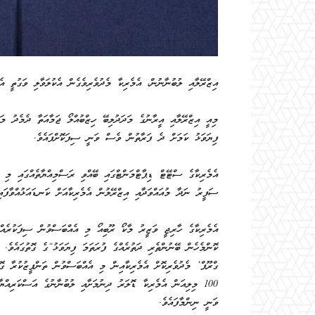
އިޒްރޭލާއި ލުބުނާނުން، އެމެރިކާ މެދުވެރިވެގެން އެކުލަވާލި ވަގުތީ އ
މިއީ އިޒްރޭލާއި އީރާނުގެ މަދަދުލިބޭ ހިޒްބުއްލޯ ޖަމާއަތާ ދެމެދު މ
ފިޔަވަޅު ކަމަށް ދެ ފަރާތުން ވެސް ވަނީ ސިފަކޮށްފައެވެ.
އެމެރިކާގެ ސްޓޭޓް ޑިޕާޓްމަންޓްގައި ބޭއްވި ރަސްމިއްޔާތެއްގައި މި އ
ސަފީރު ނަދާ މުއައްވަދާއި އިޒްރޭލުން އެމެރިކާއަށް ކަނޑައަޅުއްވާފަ
އެމެރިކާގެ ހާރިޖީ ވަޒީރު މާކޯ ރޫބިއޯ މި އެއްބަސްވުން ސިފަކުރެއ
ކޮންމެހެން ބޭނުންތެރި ދަތުރެއްގެ ފުރަތަމަ ފިޔަވަޅު“ގެ ގޮތުގައެވެ.
ގްރޫޕް‘ މެދުވެރިކޮށް އެމެރިކާއިން މި އެއްބަސްވުން ތަންފީޒުކުރާ ގޮ
ވަނީ ނިންމާފައެވެ.