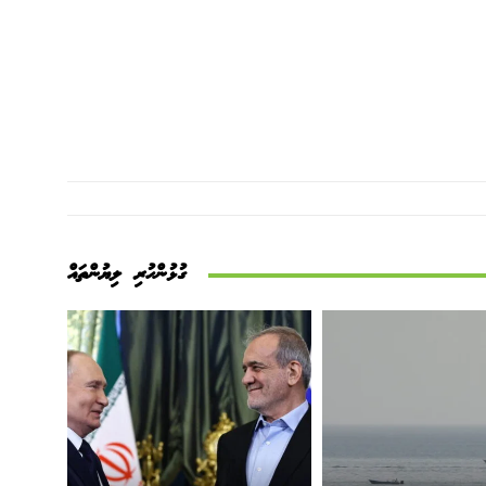
ގުޅުންހުރި ލިޔުންތައް