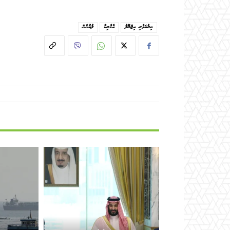
ނިރުބަވެރި އިޒްރޭލު
އެމެރިކާ
ލުބުނާން