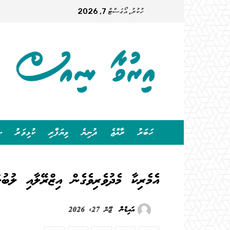
ހުކުރު, އޯގަސްޓް 7, 2026
ހަބަރު
ރާއްޖެ
ދުނިޔެ
ވިޔަފާރި
ކުޅިވަރު
ސ
އެމެރިކާ މެދުވެރިވެގެން އިޒްރޭލާއި ލުބު
އައިޑެން
ޖޫން 27, 2026