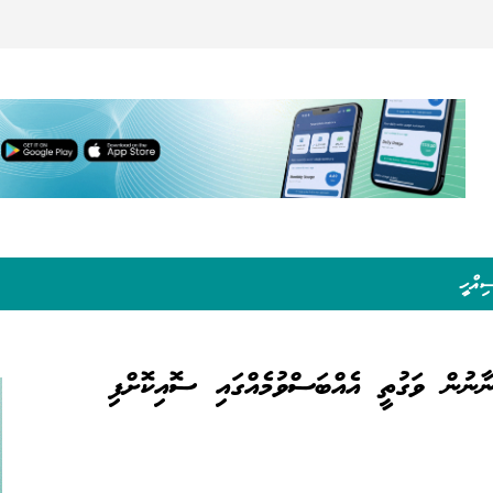
ިއްހީ
ނާނުން ވަގުތީ އެއްބަސްވުމެއްގައި ސޮއިކޮށްފި