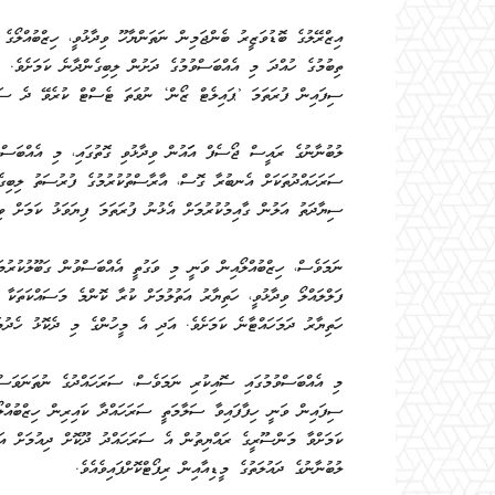
އިޒްރޭލުގެ ބޮޑުވަޒީރު ބެންޖަމިން ނަތަންޔާހޫ ވިދާޅުވީ، ހިޒްބުއްލޯގ
ތިބުމުގެ ހުއްދަ މި އެއްބަސްވުމުގެ ދަށުން ލިބިގެންދާނެ ކަމަށެވެ. ނ
ސިފައިން ފުރަތަމަ ’ޕައިލެޓް ޒޯން‘ ނުވަތަ ޓެސްޓް ކުރެވޭ ދެ ސަރަހ
ލުބުނާނުގެ ރައީސް ޖޯސެފް އަައުން ވިދާޅުވި ގޮތުގައި، މި އެއްބަސްވ
ސަރަހައްދުތަކަށް އެނބުރާ ގޮސް، އާރާސްތުކުރުމުގެ ފުރުސަތު ލިބިގ
ސިޔާދަތު އަލުން ގާއިމުކުރުމަށް އެޅުނު ފުރަތަމަ ފިޔަވަޅު ކަމަށް ވިދ
ނަމަވެސް، ހިޒްބުއްލޯއިން ވަނީ މި ވަގުތީ އެއްބަސްވުން ގަބޫލުކުރުމ
ފަލްލައްލޯ ވިދާޅުވީ، ހަތިޔާރު އަތުލުމަށް ކުރާ ކޮންމެ މަސައްކަތަކާ
ހަތިޔާރު ދަމަހައްޓާނެ ކަމަށެވެ. އަދި އެ މީހުންގެ މި ދެކޮޅު ހެދު
މި އެއްބަސްވުމުގައި ސޮއިކުރި ނަމަވެސް، ސަރަހައްދުގެ ނުތަނަވަސްކ
ސިފައިން ވަނީ ހިފާފައިވާ ސަލާމަތީ ސަރަހައްދާ ކައިރިން ހިޒްބުއްލޯ
ކަމަށްވާ މަންސޫރީގެ ރައްޔިތުން އެ ސަރަހައްދު ދޫކޮށް ދިއުމަށް އަނ
ލުބުނާނުގެ ދައުލަތުގެ މީޑިއާއިން ރިޕޯޓްކޮށްފައިވެއެވެ.