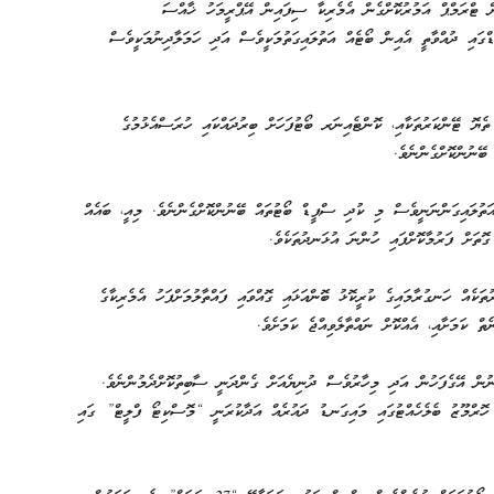
ް ޓްރަމްޕް އަމުރުކޮށްގެން އެމެރިކާ ސިފައިން އޭޕްރީމަހު ޚާއްސަ
ައި ދުއްވާތީ އެއިން ބޯޓެއް އަތުލައިގަތުމަކީވެސް އަދި ހަމަލާދިނުމަކީވެސް
ޔޮ ޓޭންކަރުތަކާއި، ކޮންޓެއިނަރ ބޯޓުފަހަށް ބިރުދައްކައި ހުރަސްއެޅުމުގެ
ޭނުންކޮށްގެންނެވެ.
އަތުލައިގަންނަނީވެސް މި ކުދި ސްޕީޑް ބޯޓުތައް ބޭނުންކޮށްގެންނެވެ. މިއީ، ބައެއް
ޮތަށް ފަރުމާކޮށްފައި ހުންނަ އުޅަނދުތަކެވެ.
ކެއް ހަނގުރާމައިގެ ކުރީކޮޅު ބޮންއަޅައި ގޮއްވައި ފައްތާލުމަށްފަހު އެމެރިކާގެ
ކަމަށާއި، އެއްކޮށް ނައްތާލެވިއްޖެ ކަމަށެވެ.
ނުން އޭގެފަހުން އަދި މިހާރުވެސް ދުނިޔެއަށް ގެންދަނީ ސާބިތުކޮށްދެމުންނެވެ.
ޮރްމޫޒު ބެލެހެއްޓުގައި މައިގަނޑު ދައުރެއް އަދާކުރަނީ “މޮސްކިޓޯ ފްލީޓް” ގައި