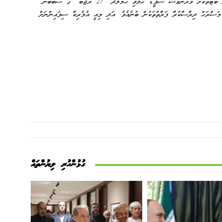
އީރާނުގެ އިންގިލާބީ ލަޝްކަރުން އަލަށް ދައްކާލި، މިހާރު ހުރި ކުދި ބޯޓުތަކަށް ވުރެންވެސް ސްޕީޑް ހަލުވި ހަމަލާދޭ “27 ރަޖަބް” ގެ ސަބަބުން
، މަސްރަހް ދިރާސާކުރާ ފަރާތްތަކުން ބުނެއެވެ. އަދި މިއީ އެމެރިކާ ސިފައިންނަށް
ގުޅުންހުރި ލިޔުންތައް