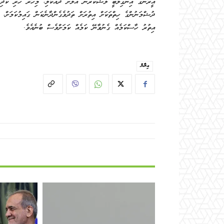
ދުޝްމަނުންގެ ހިތްތަކަށް އިތުރަށް ތަދުވެގެންދާނެކަން ގައިމުކަމަށް
އިތުރު ހާސްކަމެއް ގެނުވާނޭ ކަމެއް ކަމަށްވެސް ބުނެއެވެ.
އިރާން