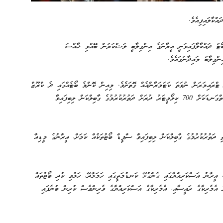
ްކާލައިފިއެވެ.
ޓު ދައްކާލާފައިވަނީ އީރާނުގެ އިންގިލާބީ ލަޝްކަރުން ބޭއްވި ޚާއްސަ
ްގިލާބު މައިދާނުގައެވެ.
ޓްރައިމަރަން ނުވަތަ ކަޓަމަރާންއެއް ގޮތަށެވެ. މިއިން ކޮންމެ ބޯޓެއްގައި ދެ ކްރޫޒް
މިސައިލް ހަރުކޮށްފައި ހުންނަ ކަމަށް ޚަބަރުތައް ބުނެއެވެ. އެއީ، ގާތްގަނޑަކަށް 700 ކިލޯމީޓަރު ދުރަށް ދަތުރުކުރުމުގެ ގާބިލްކަން ލިބިފައިވާ
 ދަތުރުކުރުމުގެ ގާބިލްކަން ލިބިފައިވާ ސްޕީޑް ބޯޓުތަކެއް ކަމަށް، އީރާނުގެ މީޑިއާ
 އީރާނު އަސްކަރިއްޔާގައި ގެންގުޅޭ ކަނޑުމަތީގައި ހަމަލާދޭ، ހަލުވި ކުދި ބޯޓުތައް
އެމެރިކާގެ ރައީސާއި، އެމެރިކާގެ އަސްކަރިއްޔާގެ ވެރިންވެސް ކުރިން ބުނެފައި