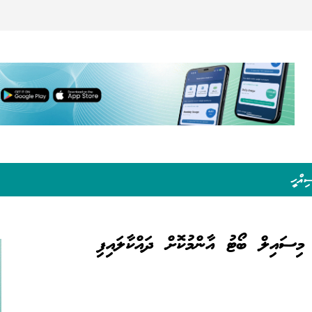
ިއްހީ
ިސައިލް ބޯޓު އާންމުކޮށް ދައްކާލައިފި