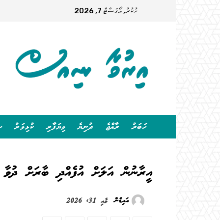
ހުކުރު, އޯގަސްޓް 7, 2026
ހަބަރު
ރާއްޖެ
ދުނިޔެ
ވިޔަފާރި
ކުޅިވަރު
ސ
އީރާނުން އަލަށް އުފެއްދި ބާރަށް ދުވާ މ
އައިޑެން
މެއި 31, 2026