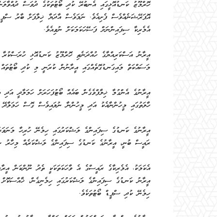
ހޮރްމޫޒު ކަނޑުއޮޅީގައި އެނބުރޭ ކުދި ބޯޓުތަކުގެ ދުވަސް ދުއްވާލަނ
އޮޕަރޭޝަނެއްވެސް ފެށިއެވެ. ނަމަވެސް އާދަޔާ ޚިލާފަށް ބާރު ސްޕީޑްގ
އެމެރިކާ ސިފައިންނަށް ފަސޭހަކަމަކަށް ނުވިއެވެ.
އީރާނު އަސްކަރިއްޔާގެ ހުއްދަނެތި ހޮރްމޫޒު ކަނޑުއޮޅި ހުރަސްކުރާ ތެ
މަސައްކަތް މައިގަނޑުގޮތެއްގައި އީރާނުން ކުރަނީ މި ކުދި ބޯޓުތައް ބ
އީރާނުގެ އެންގުމާ ޚިލާފްވެގެން ބައެއް ބޯޓުފަހަރަށް ހަމަލާދީ އަދި 
ހާލަތުގައި މީހުންނާއެކު އަދި މީހުންނާ ނުލައިވެސް ގޮސް ހަމަލާދޭ ގ
އީރާނުގެ ކަނޑުގެ ސިފައިންގެ ލަޝްކަރުގައި ހިމެނޭ ހުރިހާ މަނަވަރުތަ
ރައީސް ބުނީ، އީރާނުގެ ކަނޑުގެ ސިފައިންގެ ލަޝްކަރެއް މިހާރު ނެތް 
އެކަމަކު، އެމެރިކާގެ ރައީސްގެ އެ ވާހަކަތަކަކީ ތެދު ނޫންކަން އީރާ
އީރާނު ކަނޑުގެ ސިފައިންގެ ލަޝްކަރުގައި ހިމެނިގެން، ޚާއްސަކޮށް ހ
ހިމެނޭ ކުދި ސްޕީޑް ބޯޓުތަކެވެ.