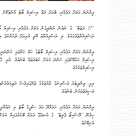
އީރާނުން އަލަށް އުފެއްދި، ބާރަށް ދުވާ މިސައިލް ބޯޓު އާންމުކޮށް ދައ
“27 ރަޖަބް” ގެ ނަމުން ނަންދީގެން އަލަށް އުފެއްދި މިސައިލް ބޯ
ރަސްމިއްޔާތެއްގައެވެ. މި ރަސްމިއްޔާތު އޮތީ ވެރިރަށް ތެހެރާނުގެ އިނ
އީރާނުން އަލަށް އުފެއްދި މިސައިލް ބޯޓުގެ ހަލް ހަދާފައި ހުންނަނީ 
މިސައިލްތަކެކެވެ.
މިއީ، ތިންމީޓަރު އުސްމިނުގެ ރާޅުތަކުގެ ތެރޭގައިވެސް ދަތިކަމެއްނެތި
ވަސީލަތްތަކުން ބުނެއެވެ.
އީރާނުން އަލަށް އުފެއްދި، ހަމަލާދޭ އައު ސްޕީޑް ބޯޓު މި ދައްކާލީ،
ހިމެނޭ “މޮސްކިޓޯ ފްލީޓް” ގެ އުނދަގޫ ވަރަށް ބޮޑުވެފައިވާ ކަމަށް 
ވަނިކޮށެވެ.