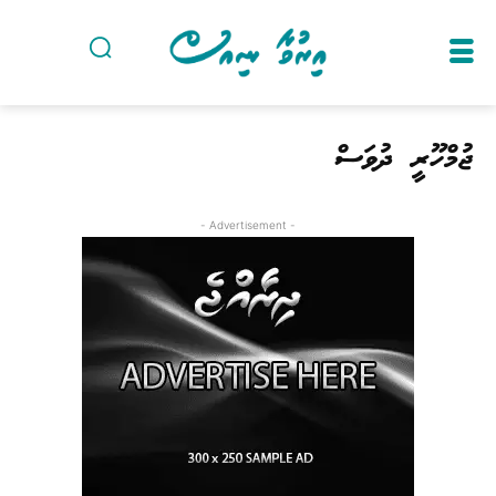
ޖުމްހޫރީ ދުވަސް
- Advertisement -