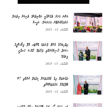
އަންނަ އަހަރު ވެގެންދާނީ ރައްޔިތުންގެ ވެރިކަން އިތުރަށް
ހަރުދަނާކުރެވޭނެ އަހަރަކަށް: ރައީސް
ނޮވެމްބަރ 11, 2025
.
ދިވެހިބަހުގެ އެންމެ ފުރަތަމަ ޑޮކްޓަރ އޮފް ފިލޯސޮފީގެ
ސަނަދު ހާސިލުކުރެއްވި ފަރާތައް ޙާއްސަ ހަނދާނީ
ފިލައެއް
.
ނޮވެމްބަރ 11, 2025
ދައުލަތަށް ދިގު މުއްދަތަކަށް ޚިދުމަތް ކުރެއްވި 97
ބޭފުޅެއްގެ އަގުވަޒަންކޮށްފި
ނޮވެމްބަރ 11, 2025
.
މަތީ ދަރަޖަ ހޯދި 34 ބޭފުޅަކަށް އިނާމު ދެއްވައިފި