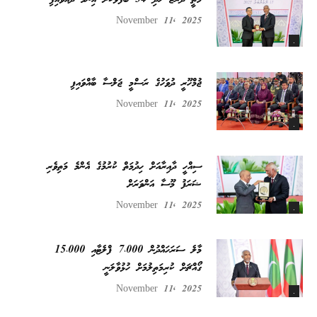
November 11, 2025
.
ޖުމްހޫރީ ދުވަހުގެ ރަސްމީ ޖަލްސާ ބާއްވައިފި
November 11, 2025
.
ސިއްހީ ދާއިރާއަށް ހިދުމަތް ކުރުމުގެ އެންމެ މަތިވެރި
ޝަރަފު މޫސާ އަންވަރަށް
November 11, 2025
.
މާލެ ސަރަހައްދުން 7،000 ފްލެޓާއި 15،000
ގޯއްޗަށް ކުރިމަތިލުމަށް ހުޅުވާލަނީ
November 11, 2025
.