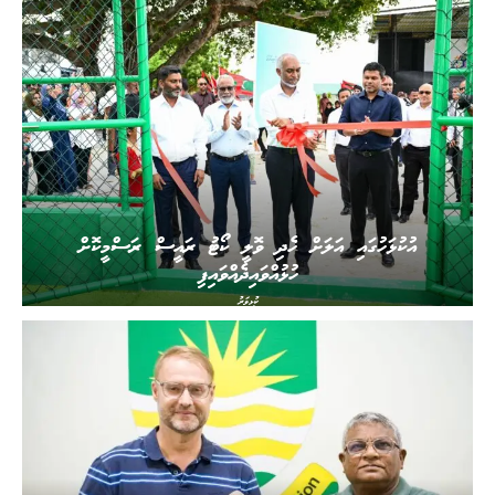
އުކުޅަހުގައި އަލަށް ހެދި ވޮލީ ކޯޓު ރައީސް ރަސްމީކޮށް
ހުޅުއްވައިދެއްވައިފި
ކުޅިވަރު