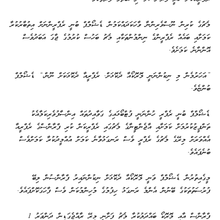
މެޗުގެ ކުރިން ނޫސްވެރިންނާ ވާހަކަދައްކަމުން ޑެޝޯމްޕް ބުނީ ރެފްރީންނަށް އިތުބާރުކުރާ
ކަމަށާއި ބައެއް ރެފްރީންގެ ނިންމުންތަކާއި މެޗު ބަހުސް ކުރުމުގެ ޖާގަ އަބަދުވެސް
އޮންނާނެ ކަމަށެވެ.
”އަހަރުމެން މި ނިކުންނަނީ މޮރޮކޯއާ ދެކޮޅަށް. ރެފްރީއާ ދެކޮޅަކަށް ނޫން،“ ޑެޝޯމްޕް
ބުންޏެވެ.
ޑެޝޯމްޕް ބުނީ ރެފްރީ ހުންނަނީ ފުޓްބޯޅައިގެ ގަވާއިދުތައް އިންސާފުވެރިކަމާއެކު
ތަންފީޒުކުރުމަށް ކަމަށާއި އާޖެންޓީނާގެ މެޗުގައި ރެފްރީކަން ކުރި ފްރާންސްގެ ރެފްރީއާ
އެއްވަރަށް މިރޭގެ މެޗުގެ ރެފްރީ ވެސް ރަނގަޅުވާނެ ކަމަށް އުއްމީދުކުރާ ކަމަށްވެސް
ބުނެފައެވެ.
މީގެއިތުރުން ޑެޝޯމްޕް ވަނީ މޮރޮކޯއާ ދެކޮޅަށް ނިކުންނައިރު ފްރާންސުން ލިބޭ
ފުރުސަތުތަކުގެ ބޭނުން އެންމެ ރަނގަޅު ހިފުމުގެ މުހިންމުކަން ވެސް ފާހަގަކޮށްފައެވެ.
ފްރާންސް އާއި މޮރޮކޯ ބައްދަލުކުރާ މެޗު ފަށާނީ މިރޭ ރާއްޖެގަޑިން ދަންވަރު 1