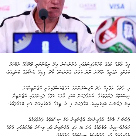
ފީފާ ވޯލްޑް ކަޕްގެ ކުއާޓާފައިނަލްގައި ފްރާންސުން މިރޭ ނިކުންނަނީ މޮރޮކޯއާ ދެކޮޅަށް
ކަމަށާއި ރެފްރީއާ ދެކޮޅަށް ނޫން ކަމަށް، ފްރާންސްގެ ކޯޗު ޑިޑިއޭ ޑެޝޯމްޕް ބުނެފިއެވެ.
މި މެޗުގެ ރެފްރީއާ މެޗު އޮފިޝަލުންނަށް ހަމަޖައްސާފައިވަނީ އާޖެންޓީނާއަށް
ނިސްބަތްވާ ފަރާތްތަކެވެ. އެންމެފަހުން ބޭއްވި ވޯލްޑް ކަޕްގެ ފައިނަލްގައި އާޖެންޓީނާ
އިން ފްރާންސް ބަލިކުރިއިރު، އޭގެފަހުން މި ދެ ޓީމުގެ ވާދަވެރިކަން ވަނީ ބޮޑުވެފައެވެ.
ފްރާންސް މެޗުގެ ރެފްރީންނަށް އާޖެންޓީނާ އަށް ނިސްބަތްވާ ފަރާތްތަކެއް
ހަމަޖެއްސިއިރު، މުބާރާތުގެ ގަދަ 16 ގައި އާޖެންޓީނާ އާއި މިސްރު ބައްދަލުކުރި މެޗުގެ
ރެފްރީއަކަށް ހުރީ ފްރާންސަށް ނިސްބަތްވާ ފަރާތެކެވެ.