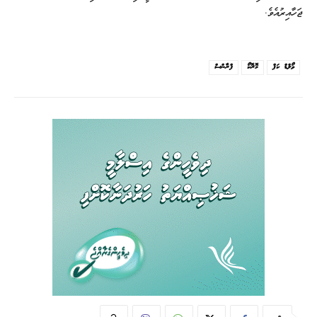
ޖަހާއިރުއެވެ.
ވޯލްޑް ކަޕް
މޮރޮކޯ
ފްރާންސް