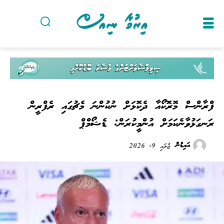
ފްރާންސް މޮރޮކޯއާ ދެކޮޅަށް ނުކުންނަ މެޗުގައި ރެފްރީން
ރަނގަޅުވާނެކަމަށް އުންމީކުރަން: ޑެޝޯމްޕް
އައިޑެން
ޖުލައި 9, 2026