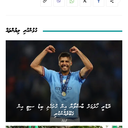
ގުޅުންހުރި ލިޔުންތައް
ރޮޑްރީ ހޯދުމަށް ބާސެލޯނާ އިން ހުށަހެޅި ބިޑު ސިޓީ އިން
ޤަބޫލެއްނުކުރި
ކުޅިވަރު