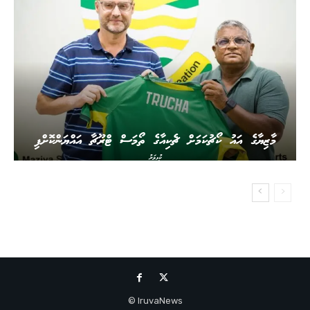
މާޒިޔާގެ އައު ކޯޗުކަމަށް ޗެކިއާގެ ތޯމަސް ޓްރޫޗާ އައްޔަންކޮށްފި
ކުޅިވަރު
IruvaNews ©