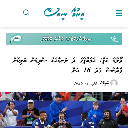
ވޯލްޑް ކަޕް: އެމްބާޕޭގެ ދެ ލަނޑާއެކު ސްވިޑަން ބަލިކޮށް
ފްރާންސް ގަދަ 16 އަށް
އައިޑެން
ޖުލައި 1, 2026