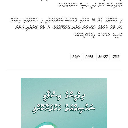
ރޭހުގައިވެސް އޭނާ ވަނީ މެސީއާ އެއްވަރުވެފައެވެ.
މި މުބާރާތުގެ ގަދަ 16 ބުރުގައި ފްރާންސް ބައްދަލުކުރާނީ މި މުބާރާތުގައި ހީނުކުރާ
ފަދަ މޮޅު ކުޅުމެއް ދައްކަމުން އަންނަ ޕެރަގުއޭއާއެވެ. އެ މެޗު އޮންނާނީ އަންނަ
ހޮނިހިރު ދުވަހުގެރޭ ފިލަޑެލްފިއާގައެވެ.
އެމްބާޕޭ
ވޯލްޑް ކަޕް
ފްރާންސް
ސްވިޑަން