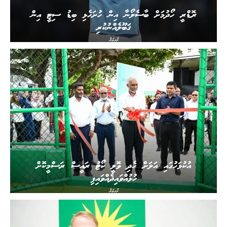
ރޮޑްރީ ހޯދުމަށް ބާސެލޯނާ އިން ހުށަހެޅި ބިޑު ސިޓީ އިން
ޤަބޫލެއްނުކުރި
ކުޅިވަރު
އުކުޅަހުގައި އަލަށް ހެދި ވޮލީ ކޯޓު ރައީސް ރަސްމީކޮށް
ހުޅުއްވައިދެއްވައިފި
ކުޅިވަރު