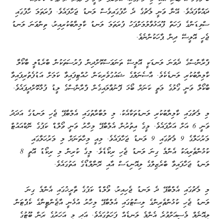
ދައްކާފައެވެ. އޭނާ ވަނީ މެޗުގެ ދެ ހާފުގައިވެސް ލަނޑު ޖަހާފައެވެ. ފުރަތަމަ ހާފުގައި
ސްވިޑަންގެ ފަހަތް ފޫއަޅުވާލުމަށްފަހު ފުރަތަމަ ލަނޑު ކާމިޔާބުކުރިއިރު، ތިންވަނަ ލަނޑު
ޖެހީ އޮލީސޭ ދިން ޕާހަކުންނެވެ.
ފްރާންސްގެ ދެވަނަ ލަނޑަކީ އޮލީސޭ ތަނަވަސްކޮށްދިން ފުރުސަތަކުން ބްރެޑްލީ ބާކޯލާ
ކާމިޔާބުކުރި ލަނޑެކެވެ. އާސެނަލްގެ ޝައުގުވެރިކަން ހުއްޓިފައިވާ ކަމަށް އަޑުފެތުރިފައިވާ
ބާކޯލާ ވަނީ ގޯލުގެ މަތީ ކަނަށް ބޯޅަ ފޮނުވާލައިގެން ފްރާންސްގެ ލީޑު ފުޅާކޮށްދީފައެވެ.
މި މެޗުގައި ކާމިޔާބުކުރި ލަނޑުތަކާއެކު، މި މުބާރާތުގައި އެމްބާޕޭ ޖެހި ލަނޑުގެ އަދަދު
ވަނީ 6 އަށް އަރާފައެވެ. މީގެ އިތުރުން އެމްބާޕޭ މިހާރު ވަނީ ވޯލްޑް ކަޕުގެ ނޮކްއައުޓް
މަރުހަލާގެ 9 މެޗުގައި 9 ލަނޑު ޖަހާފައެވެ. މިއީ މިހާތަނަށް މި މަރުހަލާގައި
ކުޅުންތެރިއަކު އެންމެ ގިނަ ލަނޑު ޖެހި ރިކޯޑެވެ. މީގެ ކުރިން މި ރިކޯޑު އޮތީ 8
ލަނޑު ޖަހާފައިވާ ބްރެޒިލްގެ ލިއޮނިޑަސް އާއި ރޮނާލްޑޯގެ އަތުގައެވެ.
މި މެޗުގައި އެމްބާޕޭ ދެ ލަނޑު ޖެހިއިރު، ވޯލްޑް ކަޕުގެ ތާރީޚުގައި އެންމެ ގިނަ
ލަނޑު ޖެހި ކުޅުންތެރިންގެ ލިސްޓުގައި އެމްބާޕޭ މިހާރު އުޅެނީ އާޖެންޓީނާގެ ކެޕްޓަން
ލިއޮނެލް މެސީއަށްވުރެ އެންމެ ލަނޑެއް ފަހަތުގައެވެ. އަދި މި އަހަރުގެ ރަން ބޫޓުގެ