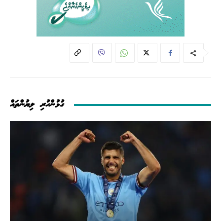
ގުޅުންހުރި ލިޔުންތައް