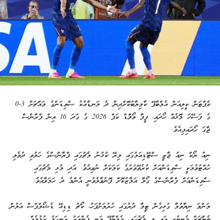
ކެޕްޓަން ކީލިއަން އެމްބާޕޭ ކާމިޔާބުކޮށްދިން ދެ ލަނޑާއެކު ސްވިޑަންގެ މައްޗަށް 3-0
ގެ ފަސޭހަ މޮޅެއް ހޯދައި، ފީފާ ވޯލްޑް ކަޕް 2026 ގެ ގަދަ 16 އިން ފްރާންސް
ޖާގަ ހޯދައިފިއެވެ.
ނިއު ޔޯކް ނިއު ޖާޒީ ސްޓޭޑިއަމުގައި މިރޭ ކުޅުނު މެޗުގައި ފްރާންސްގެ ހަލުވި ދުވެލި
ހުއްޓުވުމަކީ ސްވިޑަންއަށް ކުރެވޭވަރުގެ ކަމަކަށް ނުވިއެވެ. އަދި މުޅި މެޗުގައި
ސްވިޑަންއަށް ފްރާންސްގެ ގޯލާ އަމާޒުކޮށް ފޮނުވާލެވުނީ އެންމެ ދެ ހަމަލާއެވެ.
މަންމަ ނިޔާވުމާ ގުޅިގެން ޓީމާ ދުރުގައި ހުރުމަށްފަހު، ކޯޗު ޑިޑިއޭ ޑެޝޯމްޕްސް އަލުން
ބެންޗަށް އެނބުރި އައި މި މެޗުގައި، އެމްބާޕޭ ވަނީ ފެންވަރު ރަނގަޅު ކުޅުމެއް