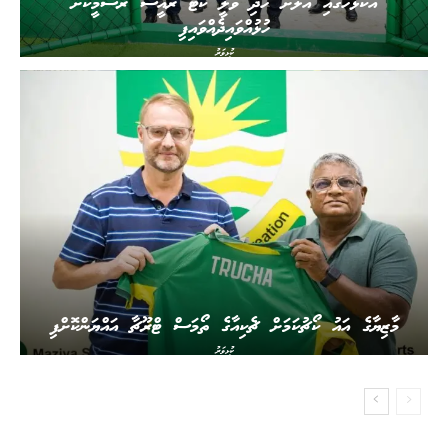
އުކުޅަހުގައި އަލަށް ހެދި ވޮލީ ކޯޓު ރައީސް ރަސްމީކޮށް
ހުޅުއްވައިދެއްވައިފި
ކުޅިވަރު
މާޒިޔާގެ އައު ކޯޗުކަމަށް ޗެކިއާގެ ތޯމަސް ޓްރޫޗާ އައްޔަންކޮށްފި
ކުޅިވަރު