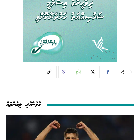
ގުޅުންހުރި ލިޔުންތައް