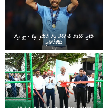
ރޮޑްރީ ހޯދުމަށް ބާސެލޯނާ އިން ހުށަހެޅި ބިޑު ސިޓީ އިން
ޤަބޫލެއްނުކުރި
ކުޅިވަރު