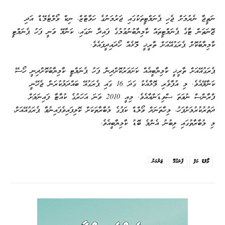
ނަތީޖާ ނެރުމަށް ޖެހި ޕެނަލްޓީތަކުގައި ޖަރުމަނުގެ ހަވާޓްޒް، ނިކް ވޯލްޓެމޭޑް އަދި
ޖޮނަތަން ޓާގެ ޕެނަލްޓީތައް ކާމިޔާބުނުވުމުގެ ފައިދާ ނަގައި، ކަނާލޭ ވަނީ ފަހު ޕެނަލްޓީ
ކާމިޔާބުކޮށް ޕެރަގުއޭއަށް ތާރީޚީ މޮޅެއް ހޯދައިދީފައެވެ.
ޕެރަގުއޭއަށް ތާރީޚީ ކާމިޔާބީއެއް ކަށަވަރުކޮށްދިން ފަހު ޕެނަލްޓީ ކާމިޔާބުކޮށްދިނީ ހޯސޭ
ކަނާލޭއެވެ. މި އުފާވެރި މޮޅާއެކު ގަދަ 16 ގައި ޕެރަގުއޭ ބައްދަލުކުރަން ޖެހޭނީ
ފްރާންސް ނުވަތަ ސްވިޑަންއާއެވެ. މިއީ 2010 ވަނަ އަހަރުގެ ކުއާޓާ ފައިނަލަށް
ދަތުރުކުރުމަށްފަހު، މިހާތަނަށް ވޯލްޑް ކަޕުގެ މުބާރާތަކަށް ކޮލިފައިވެފައިނުވާ ޕެރަގުއޭއަށް،
މި މުބާރާތުގައި ލިބުނު އެންމެ ބޮޑު ކާމިޔާބީއެވެ.
ވޯލްޑް ކަޕް
ޕެރަގުއޭ
ޖަރުމަނު