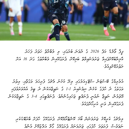
ފީފާ ވޯލްޑް ކަޕް 2026 ގެ ދެވަނަ ބުރުގައި، މި މުބާރާތް ހަތަރު ފަހަރު
ކާމިޔާބުކޮށްފައިވާ ޖަރުމަނުވިލާތް ބަލިކޮށް، ޕެރަގުއޭއިން މުބާރާތުގެ ގަދަ 16 އަށް
ދަތުރުކޮށްފިއެވެ.
އެމެރިކާގެ ބޮސްޓަން ސްޓޭޑިއަމުގައި މިރޭ ކުޅުނު މެޗުގެ ފުރިހަމަ ވަގުތާއި، އިތުރު
ވަގުތުގެ ދެ ހާފުގެ ކުޅުން ނިމުނުއިރު 1-1 ގެ ނަތީޖާއަކުން ދެ ޓީމު އެއްވަރުވެފައި
އޮތުމުން، ނަތީޖާ ނެރުނީ ޕެނަލްޓީ ޖަހައިގެންނެވެ. ޕެނަލްޓީގައި 4-3 ގެ ނަތީޖާއަކުން
ޕެރަގުއޭއިން ވަނީ ކުރިހޯދާފައެވެ.
މިމެޗުގެ ކުރީކޮޅު ޖަރުމަނުން ބޯޅަ ކޮންޓްރޯލްކޮށް، ޕެރަގުއޭގެ ހާފަށް ބާރުބޮޑުކުރި
ނަމަވެސް، ފުރަތަމަ ހާފުގައި ޖަރުމަނަށް ޕެރަގުއޭގެ ގޯލާ އަމާޒުކޮށް އެންމެ