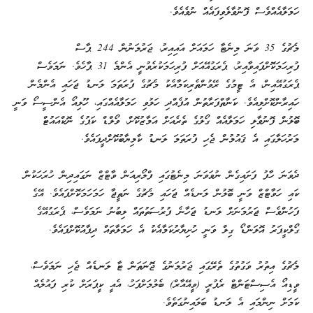
ހަމަލާއެއްވެސް ފޮނުވާލެވިފައެއް ނުވެއެވެ.
މެޗުގެ 35 ވަނަ މިނެޓާ ހަމައަށް އައިއިރު، ޖަރުމަނުން 244 ޕާސް
ފުރިހަމަކޮށްފައިވާއިރު، ޕެރަގުއޭއަށް ފުރިހަމަކުރެވުނީ އެންމެ 31 ޕާހެވެ. ނަމަވެސް
ޕެރަގުއޭއިން، އެ ޓީމުގެ ރޭވުންތެރިކަމާއެކު މެޗުގެ ފުރަތަމަ ލަނޑު ޖަހައި އެންމެން
ހައިރާންކޮށްލިއެވެ. ކަނާތްފަރާތުން އުފެއްދި ހަލުވި ހަމަލާއެއްގައި، ހޫލިއޯ އެންސީސޯ ވަނީ
ބޮލުން ފޮނުވާލި ހަމަލާއެއް ގޯލުގެ ތެރެއަށް އަމާޒުކޮށް، ވޯލްޑް ކަޕުގެ ނޮކްއައުޓް
މަރުހަލާގައި އެ ޤައުމުން ޖެހި ފުރަތަމަ ލަނޑު ކާމިޔާބުކޮށްދީފައެވެ.
ދެވަނަ ހާފު ފަށައިގެން ނުވަވަނަ މިނެޓުގައި ފްލޯރިއަން ވާޓްޒް ނަގައިދިން ހުރަހަކުން
ކައި ހަވާޓްޒް ވަނީ ބޮލުން ލަނޑެއް ޖަހައި މެޗުގެ ނަތީޖާ ހަމަހަމަކޮށްފައެވެ. އޭގެ
ފަހުންވެސް ޖަރުމަނަށް ލަނޑު ޖަހާނެ ފުރުސަތުތައް ލިބުނު ނަމަވެސް، ޕެރަގުއޭގެ
ގޯލްކީޕަރު އޮލަންޑޯ ގިލް ވަނީ ހުށިޔާރުކަމާއެކު އެ ހަމަލާތައް ދިފާއުކޮށްފައެވެ.
މެޗުގެ އިތުރު ވަގުތުގެ ތެރޭގައި ޖަރުމަނުގެ ޖޮނަތަން ޓާ ލަނޑެއް ޖެހި ނަމަވެސް،
ވީޑިއޯ އެސިސްޓަންޓް ރެފުރީ (ވީއޭއާރް) ބެލުމަށްފަހު، އެއީ ކީޕަރަށް ކުރި ފައުލެއް
ކަމަށް ނިންމައި އެ ލަނޑު ބަލައިނުގަތެވެ.