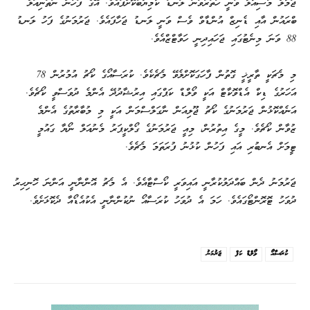
ޖަމާލް މުސިއާލާ ވަނީ ހަތަރުވަނަ ލަނޑު ކާމިޔާބުކޮށްފައެވެ. އޭގެ ފަހުން ނަތަނިއަލް
ބްރައުން އާއި ޑެނިޒް އުންޑާވް ވެސް ވަނީ ލަނޑު ޖަހާފައެވެ. ޖަރުމަނުގެ ފަހު ލަނޑު
88 ވަނަ މިނެޓުގައި ޖަހައިދިނީ ހަވާޓްޒްއެވެ.
މި މެޗަކީ ތާރީޚީ ގޮތުން ފާހަގަކޮށްލެވޭ މެޗެކެވެ. ކުރަސާއޯގެ ކޯޗު އުމުރުން 78
އަހަރުގެ ޑިކް އެޑްވޮކާޓް އަކީ ވޯލްޑް ކަޕްގައި އިރުޝާދުދޭ އެންމެ ދުވަސްވީ ކޯޗެވެ.
އަނެއްކޮޅުން ޖަރުމަނުގެ ކޯޗު ޖޫލިއަން ނާގަލްސްމަން އަކީ މި މުބާރާތުގެ އެންމެ
ޒުވާން ކޯޗެވެ. މީގެ އިތުރުން، މިއީ ޖަރުމަނުގެ ގޯލްކީޕަރު މެނުއަލް ނޯޔާ ގައުމީ
ޓީމަށް އެނބުރި އައި ފަހުން ކުޅުނު ފުރަތަމަ މެޗެވެ.
ޖަރުމަނު ދެން ބައްދަލުކުރާނީ އައިވަރީ ކޯސްޓާއެވެ. އެ މެޗު އޮންނާނީ އަންނަ ހޮނިހިރު
ދުވަހު ޓޮރޮންޓޯގައެވެ. ހަމަ އެ ދުވަހު ކުރަސާއޯ ނުކުންނާނީ އެކުއެޑޯއާ ދެކޮޅަށެވެ.
ކުރަސާއޯ
ވޯލްޑް ކަޕް
ޖަރުމަނު