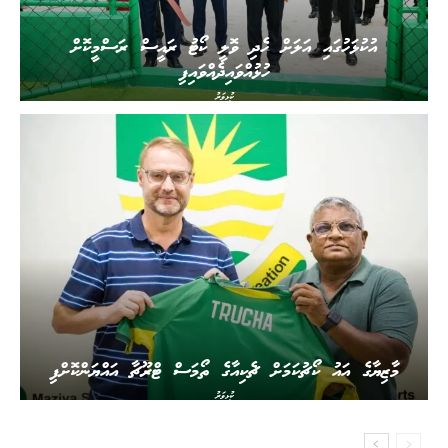
އުކުޅަހުގައި އަލަށް ހެދި ވޮލީ ކޯޓު ރައީސް ރަސްމީކޮށް
ހުޅުއްވައިދެއްވައިފި
ކުޅިވަރު
މާޒިޔާގެ އައު ކޯޗުކަމަށް ޗެކިއާގެ ތޯމަސް ޓްރޫޗާ އައްޔަންކޮށްފި
ކުޅިވަރު