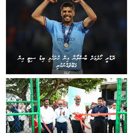
ރޮޑްރީ ހޯދުމަށް ބާސެލޯނާ އިން ހުށަހެޅި ބިޑު ސިޓީ އިން
ޤަބޫލެއްނުކުރި
ކުޅިވަރު