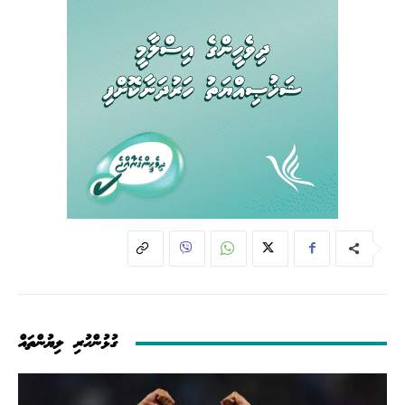
ގުޅުންހުރި ލިޔުންތައް