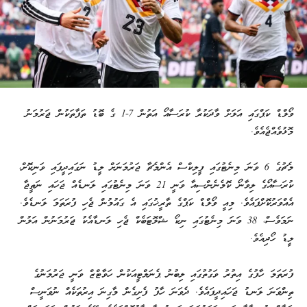
ވޯލްޑް ކަޕްގައި އަލަށް ވާދަކުރާ ކުރަސާއޯ އަތުން 7-1 ގެ ބޮޑު ތަފާތަކުން ޖަރުމަނު
މޮޅުވެއްޖެއެވެ.
މެޗުގެ 6 ވަނަ މިނެޓުގައި ފީލިކްސް އެންމެޗާ ޖަރުމަނަށް ލީޑު ނަގައިދީފައި ވަނިކޮށް،
ކުރަސާއޯގެ ލިވާނޯ ކޮމެނެންސިއާ ވަނީ 21 ވަނަ މިނެޓުގައި ލަނޑެއް ޖަހައި ނަތީޖާ
އެއްވަރުކޮށްފައެވެ. މިއީ ވޯލްޑް ކަޕްގެ ތާރީޚުގައި އެ ގައުމުން ޖެހި ފުރަތަމަ ލަނޑެވެ.
ނަމަވެސް، 38 ވަނަ މިނެޓުގައި ނިކޯ ޝްލޮޓަބެކް ޖެހި ލަނޑާއެކު ޖަރުމަނުން އަލުން
ލީޑު ހޯދިއެވެ.
ފުރަތަމަ ހާފުގެ އިތުރު ވަގުތުގައި ލިބުނު ޕެނަލްޓީއަކުން ހަވާޓްޒް ވަނީ ޖަރުމަނުގެ
ތިންވަނަ ލަނޑު ޖަހައިދީފައެވެ. ދެވަނަ ހާފު ފެށިގެން މާގިނަ އިރުތަކެއް ނުވަނީސް