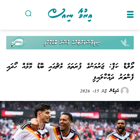
ވޯލްޑް ކަޕް: ޖަރުމަނުގެ ފުރަތަމަ މެޗުގައި ބޮޑު މޮޅެއް ހޯދައި
ފެންވަރު ދައްކާލައިފި
އައިޑެން
ޖޫން 15, 2026