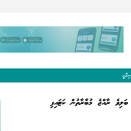
ިއްހީ
ަލިވެ ރާއްޖެ މުބާރާތުން ކަޓައިފި