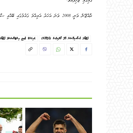
ގައިގައި ޖެހިފައެވެ.
ރާއްޖޭން ވަނީ 2008 ވަނަ އަހަރު އަމިއްލަ ގައުމުގައި ބޭއްވި ސާފް ޗެމްޕިއަންޝިޕްގެ ގްރޫޕް ސްޓޭޖުގައި 3-0 އިން ޕާކިސްތާން ބަލިކޮށްފައެވެ.
ފުޓްބޯޅަ އެސޯސިއޭޝަން އޮފް މޯލްޑިވްސް (އެފްއޭއެމް)
ޑައިމަންޑް ޖުބިލީ އިންޓަނޭޝަނަލް ފުޓުބޯޅަ