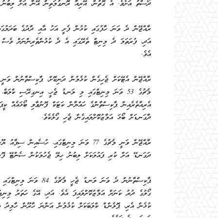
ދޯސްތު އަށެވެ. އެ ގޮތުން، އޭރިއާ ރޮނގުމަތިން އޭނާ އަށް ލިބުނު ފ
ރާއްޖޭން ދެ ވަނަ ހާފުގައި ކުޅުން ފެށީ އަހު އާއި ދާދުގެ ބަދަލުގ
އަދި، ފުރަތަމަ ދެ މިނިޓް ތެރޭގައި އެ ދެ ކުޅުންތެރިންނަށް ވެސް ގ
އެވެ.
ރާއްޖޭން އެޓޭކަށް ޖެހިގެން ކުޅެމުން ދަނިކޮށް، ޕާކިސްތާނުން ވަނީ
މެޗުގެ 53 ވަނަ މިނިޓްގައި މި ލަނޑު ޖެހީ، އިނގިރޭސި ކްލަބ
އެރިއާތެރެއިން ޕާކިސްތާންގެ ހައްޔާން ކަޓަކް ފޮނުވާލި ބޯޅައެއް ކީޕ
ދާގަނޑަށް ބޯޅަ އަމާޒުކޮށްލައިގެން ޖެހި ގޯލެކެވެ.
ރާއްޖޭން ވަނީ މެޗުގެ 77 ވަނަ މިނިޓްގައި، ހުސެއި
ދަގަނޑޭ އަށް ކުރި ފައުލަކަށް ލިބުނު ހިލޭ ޖެހުމަކުން ސެންޓޭ ފޮނު
ޕާކިސްތާނުން ދެ ވަނަ ލަނޑު
ގޯލުގެ ދުރު ކަނަށް އަމާޒުކޮށްލައިފަ އެވެ. އަދި، އޭގެ ހަތަރު މިނ