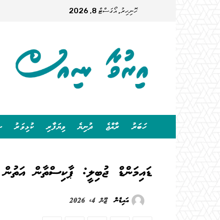
ހޮނިހިރު, އޯގަސްޓް 8, 2026
ހަބަރު
ރާއްޖެ
ދުނިޔެ
ވިޔަފާރި
ކުޅިވަރު
ސ
ޑައިމަންޑް ޖުބިލީ: ޕާކިސްތާން އަތުން ބ
އައިޑެން
ޖޫން 4, 2026