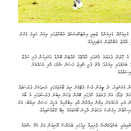
ަބަތުގައި މިހާރު ކުރިއަށްދާ ޑައިމަންޑް ޖުބިލީ އިންޓަނޭޝަނަލް މުބާރާތުގައި މިއަދު ހަވީރު ކުޅުނު
 އެ ގޮތުން، ފުރަތަމަ މެޗުގައި ރާއްޖޭގެ ކެޕްޓަން ބޭންޑް އަޅައިގެން ފެށި ހަމްޒާ
ެ ބަދަލުގައި މިއަދުގެ މެޗު ފެށީ ނާއިޒު ހަސަން (ދާދު) އާއި މުހައްމަދު
ިސަލްއެވެ.
ެން ކުޅުނުއިރު، ދެ ޓީމުން ވެސް އެޓޭކަށް ދިޔަ ބޯޅަތަކުގައި ރަނގަޅަށް ފުރުސަތެއް
ިހަމް (ފަތޯ) އަށް ފުރަތަމަ ހާފުގައި ބޮލުން ޖަހަން ލިބުނު ފުރުސަތުގައި އެ ބޯޅަ
ން އެރި މުހައްމަދު އިލާން އިމްރާން އާއި އިބްރާހިމް ވަހީދު ހަސަން (އިއްބެ) އަށް
ާކިސްތާން ޑިފެންސް ފަހަތުން މާގިނަ ބޯޅަތަކެއް ލިބޭ ގޮތެއްނުވިއެވެ.
ންދިޔައީ، ބަންގްލަދޭޝް ޕްރިމިއާ ލީގުގައި ބްރަދާސް ޔޫނިއަން އަށް ކުޅޭ ޝާޔަކް