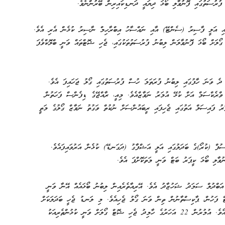
ުރުސަތުގައި ފޮނުވާލި ބޯޅަ ދިޔައީ ދަނޑިކައިރިން ބޭރުންނެވެ.
ައި އަލީ ފާސިރު (ސެންޓޭ) އާއި ނައްސާހު އިބްރާހިމް ނާސިރު ކުޅެން އެރި އެވެ.
ޯލަށް ބޯޅަ ފޮނުވާލަން ލިބުނު ފުރުސަތުތަކުގައި، ޖެހި ޝޮޓްތައް ވަނީ ބްލޮކްވެފަ
 ދެ ވަނަ ހާފުގައި ލިބުނު ފުރަތަމަ ހުސް ފުރުސަތުގައި ގޯލު ޖަހައިފަ އެވެ.
ް، ވްރެކްސަމް އަށް ކުޅޭ އުމަރު ނަވާޒްއެވެ. މިއީ، ރާއްޖޭގެ ޑިފެންސް ފަހަތުން
ަރު ފައިސަލް އަތުގައި ޖެހިފައި ރީބައުންސަށް ނުކުތް ވަގުތު ނަވާޒް ގޯލުގެ މަތީ
ން ސިފާއު ޔޫސުފް (ކުރޯ)ގެ ބަދަލުގައި އަލީ އަޝްފާގު (ދަގަނޑޭ) ކުޅެން އަރުވައިފައެވެ.
ވާލި ބޯޅަ ކީޕަރު ބަޓް ވަނީ މަތަކޮށްފަ އެވެ.
 ޖެހީ މެޗުގެ 84 ވަނަ މިނިޓްގައި އަބްދުލް ސަމަދު ޝަހުޒާދު އެވެ. އޭރިއާތެރެއިން ލިބުނު ބޯޅައެއް އޭނާ ވަނީ
ިޓް ފަހުން، ޕާކިސްތާނުން ތިން ވަނަ ގޯލު ޖެހިއެވެ. މި ލަނޑު ޖެހީ ބަދަލަކަށް
ކުޅެން އެރި، ޕޮލެންޑް ކްލަބަކަށް ކުޅެމުން އަންނަ ހާރޫން ހާމިދު އެވެ. އުމުރުން 22 އަހަރުގެ ހާމިދު ޖެހި ޝޮޓް ގޯލަށް ވަނީ ކުޅުންތެރިއަކު