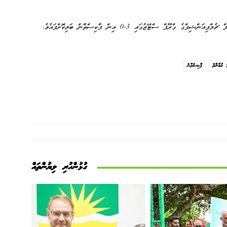
 މުބާރާތް
ޕާކިސްތާން
ގުޅުންހުރި ލިޔުންތައް