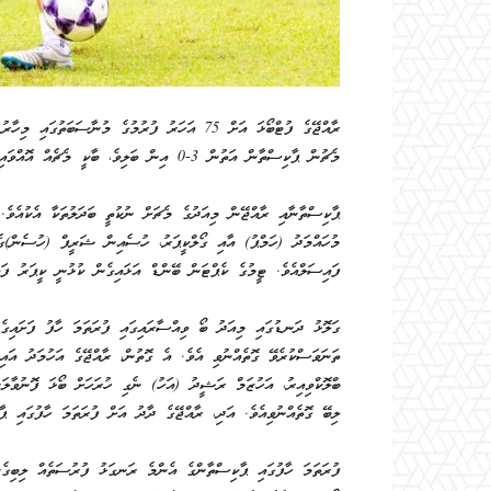
ރާއްޖޭގެ ފުޓްބޯޅަ އަށް 75 އަހަރު ފުރުމުގެ މުނާސ
މެޗުން ޕާކިސްތާން އަތުން 3-0 އިން ބަލިވެ، ބާކީ މެޗެއް އޮއްވައި ރާއްޖެ މުބާރާތުން ކަޓައިފިއެވެ.
ޕާކިސްތާނާއި ރާއްޖޭން މިއަދުގެ މެޗަށް ނުކުތީ ބަދަލުތަކާ އެކުއެވެ.
މުހައްމަދު (ހަމްޕު) އާއި ގޯލްކީޕަރު، ހުސެއިން ޝަރީފް (ހުސެން)ގ
ފައިސަލްއެވެ. ޓީމުގެ ކެޕްޓަން ބޭންޑް އަޅައިގެން ކުޅުނީ ކީޕަރު ފައ
ގަލޮޅު ދަނޑުގައި މިއަދު ބޯ ވިއްސާރައިގައި ފުރަތަމަ ހާފު ފަށައިގ
ތަނަވަސްކުރެވޭ ގޮތެއްނުވި އެވެ. އެ ގޮތުން، ރާއްޖޭގެ އަހުމަދު އައ
ބްލޮކްވިއިރު، އަހުޒަމް ރަޝީދު (އަހު) ނެގި ހުރަހަށް ބޯޅަ ފޮނުވާލަ
ލިބޭ ގޮތެއްނުވިއެވެ. އަދި، ރާއްޖޭގެ ދާދު އަށް ފުރަތަމަ ހާފުގައި ޕ
ފުރަތަމަ ހާފުގައި ޕާކިސްތާންގެ އެންމެ ރަނގަޅު ފުރުސަތެއް ލިބިގެ