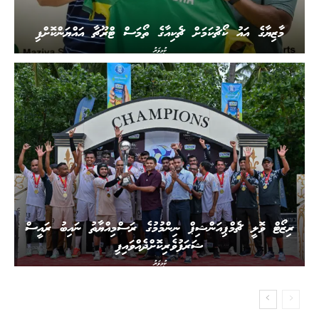
މާޒިޔާގެ އައު ކޯޗުކަމަށް ޗެކިއާގެ ތޯމަސް ޓްރޫޗާ އައްޔަންކޮށްފި
ކުޅިވަރު
ރިޒޯޓް ވޮލީ ޗެމްޕިއަންޝިޕް ނިންމުމުގެ ރަސްމިއްޔާތު ނައިބު ރައީސް
ޝަރަފުވެރިކޮށްދެއްވައިފި
ކުޅިވަރު