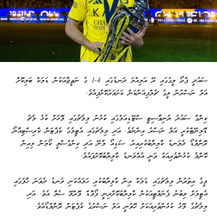
ސައުދީ ޕްރޯ ލީގުގައި ރޭ އަމިއްލަ ދަނޑުގައި 4-1 ގެ ނަތީޖާއަކުން ޑަމަކް ބަލިކޮށް
އަލް ނަސްރުން ލީގު ޗެމްޕިއަންކަން ކަށަވަރުކޮށްފިއެވެ.
ކިންގް ސައުދު ޔުނިވާސިޓީ ސްޓޭޑިއަމްގައި ކުޅުނު މިމެޗުގައި މޮޅަށް ކުޅެ މެޗު
ޑޮމިނޭޓްކުރީ އަލް ނަސްރު އިންނެވެ. އަދި މިމެޗުގައި އެޓީމުގެ ކެޕްޓަން ކްރިސްޓިއާނޯ
ރޮނާލްޑޯ ދެލަނޑު ކާމިޔާބުކުރިއިރު، ސަޑިއޯ މާނޭ އަދި ކިންގްސްލީ ކޯމަން މިއިން
ކޮންމެ ކުޅުންތެރިއަކު ވަނީ އެއްލަނޑު ކާމިޔާބުކޮށްފައެވެ.
މީގެ އިތުރުން މިމެޗުގައި ޑަމަކް އިން ކާމިޔާބުކުރި ހަމައެކަނި ލަނޑު ދެވަނަ ހާފުގައި
އެޓީމަށް ލިބުނު ޕެނަލްޓީއަކުން ކާމިޔާބުކޮށްދިނީ ފޯވާޑް މޮރްލޭ ސެލާ އެވެ. އަދި
މިމެޗުގެ މޮޅު ކުޅުންތެރިއަކަށް ހޮވުނީ އަލް ނަސްރުގެ ކެޕްޓަން ރޮނާލްޑޯއެވެ.