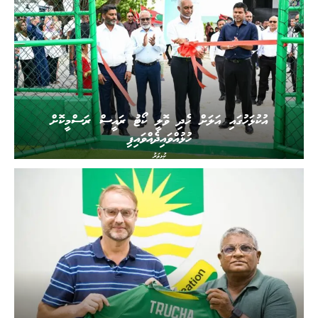
އުކުޅަހުގައި އަލަށް ހެދި ވޮލީ ކޯޓު ރައީސް ރަސްމީކޮށް
ހުޅުއްވައިދެއްވައިފި
ކުޅިވަރު