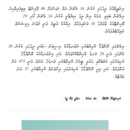
މިނަތީޖާއެކު ލީގުގައި ކުޅުނު 34 މެޗުން އަލް ނަސްރަށް 86 ޕޮއިންޓް ލިބިފައިވާއިރު،
މިމެޗުން ބަލިވި ޑަމަކް އިން ލީގު ނިންމާލީ ކުޅުނު 34 މެޗުން ހޯދި 29
ޕޮއިންޓާއެކު ތާވަލުގެ 16 ވަނައިގައެވެ. މިއާއެކު އެޓީމު ވަނީ ދެވަނަ ޑިވިޝަނަށް
ރެލިގޭޓްވެފައެވެ.
މިމެޗުގައި ރޮނާލްޑޯ ކާމިޔާބުކުރި ދެލަނޑާއެކު މިސީޒަނު ސައުދީ ލީގުގައި ކުޅުނު 30
މެޗުގައި ވަނީ 28 ލަނޑު ކާމިޔާބުކޮށްފައެވެ. އަދި މިދެލަނޑާއެކު ރޮނާލްޑޯގެ
ކެރިއަކުގައި ކުލަބަށާއި ގައުމީ ޓީމަށް ކާމިޔާބުކުރި ލަނޑުގެ އަދަދު ވަނީ 973 އަށް
އަރާފައެވެ. އަދި މިއީ ރޮނާލްޑޯގެ ކެރިއަރުގައި މިހާތަނަށް ކާމިޔާބުކުރި 37 ވަނަ
ތައްޓެވެ.
ކްރިސްޓިއާނޯ ރޮނާލްޑޯ
އަލް ނަސްރު
ސައުދީ ޕްރޯ ލީގު