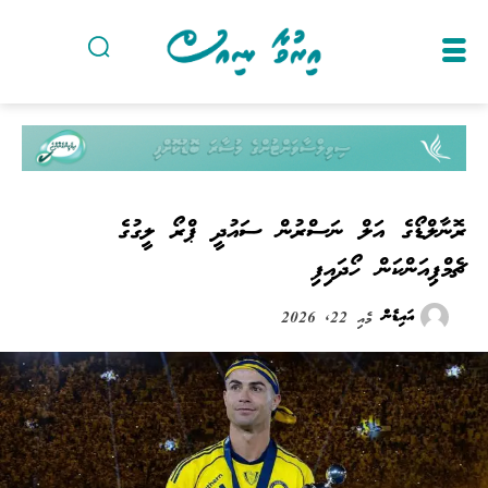
ރޮނާލްޑޯގެ އަލް ނަސްރުން ސައުދީ ޕްރޯ ލީގުގެ
ޗެމްޕިއަންކަން ހޯދައިފި
އައިޑެން
މެއި 22, 2026