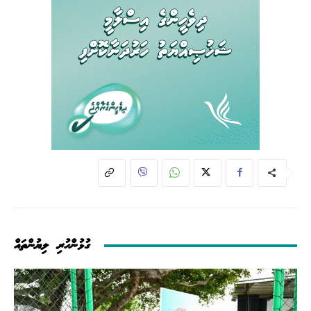
ގުޅުންހުރި ލިޔުންތައް