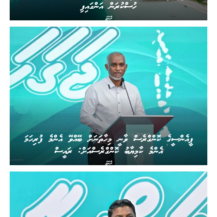
ހުސްކުރަން އަންގައިފި
ރާއްޖެ
ޕީއެންސީގެ ކޮންގްރެސް ވާނީ މިހާތަނަށް ބޭއްވޭ އެންމެ ފުރިހަމަ
އެންމެ ކާމިޔާބު ކޮންގްރެސްއަށް: ރައީސް
ރާއްޖެ