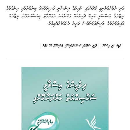
އަދި ދެމެހެއްޓެނިވި ގޮތެއްގައި ދާއިރާގެ އިންސާނީ ވަޞީލަތްތައް ބިނާކުރުމާއި ހިންގުމުގެ
ނިޒާމުގެ އަސާސަކީ ހުރިހާ ދާއިރާއެއް ގުޅޭނެހެން މަޢުލޫމާތު ހިއްސާކުރެވޭނެ ނިޒާމެއް
ޤާއިމުކުރުމުގެ މުހިންމުކަންވެސް ވަޒީރު ފާހަގަކުރެއްވިއެވެ.
ވަޒީރު ޢަލީ އިޙްސާން
ދާޚިލީ ސަލާމަތާއި މަސައްކަތްތެރިކަމާއި ފަންނިއްޔާތާ ބެހޭ ވުޒާރާ