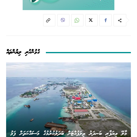
ގުޅުންހުރި ލިޔުންތައް
މާލޭ ވިޔަފާރި ބަނދަރު ތިލަފުއްޓަށް ބަދަލުކުރުމުގެ މަސައްކަތަށް ފަޅު