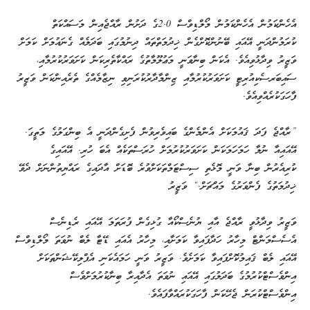
އެހެންކަމުން އެހެންކަމުން މޯލްޑިވްސް 2.0ގެ ދަށުން ރާއްޖެއިން މަސައްކަތް
ކުރަމުންދަނީ އޭއައި ބޭނުންކޮށްގެން ޚިދުމަތްތައް ދިނުމުގައި ބަދަލެއް ގެނައުމަށް ކަމަށް
ވަޒީރު ވިދާޅުވިއެވެ. އެކަން ބިނާވަނީ މަޢުލޫމާތުގެ ރައްކާތެރިކަން ކަށަވަރުކުރުމާއި،
ސައިބަރސެކިއުރިޓީ ކަށަވަރުކުރުމާއި ޒިންމާދާރުކުރަނިވި ނިޒާމެއްގެ ތެރެއިންކަން ވަޒީރު
ފާހަގަކުރެއްވިއެވެ.
”ރާއްޖެ ފަދަ ޤައުމަކަށް އެންމެންގެ ބައިވެރިވުން ފެށިގެންދަނީ އެ ބިންގަލުގެ މަތީގަ.
އޭއައިއާ ނުލާ ހަމަހަމަކަން ކަށަވަރުކުރުމަށް ހުރަސްތަކެއް އެބަ ހުރި. އޭއައިގެ
ކުރިއެރުން ބިނާ ވަނީ މޮޅެތި ސިސްޓަމްތަކަށްވުރެ ބޮޑަށް އާދައިގެ ރައްޔިތުންނަށް ދެވޭ
ޚިދުމަތުގެ ފެންވަރުގެ މައްޗަށް.“ ވަޒީރު
ވަޒީރު ވިދާޅުވީ ރާއްޖެ އާއި ޔުނެސްކޯއާ ގުޅިގެން ފުރަތަމަ އޭއައި ރެޑިނެސް
އެސެސްމަންޓް މިހާރު ހަދާފައިވާ ކަމަށާއި، މިހާރު އެއައި ޑޭޓާ ލެބް ނުވަތަ މޯލްޑިވްސް
އޭއައި ލެބް ޤައިމުކޮށްފައިވާ ކަމަށެވެ. ވަޒީރު ވަނީ ހަމައެކަނި އެޕްލިކޭޝަންތަކަށް
އިންވެސްޓްކުރުމުގެ ބަދަލުގައި އޭއައި ނުވަތަ އެދާއިރާ ބިނާކުރުމަށްވެސް
އިންވެސްޓްކުރަން ޖެހޭކަން ފާހަގަކުރައްވާފައެވެ.