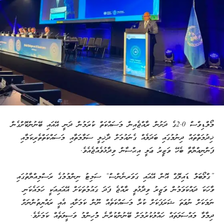
މޯލްޑިވްސް 2.0ގެ ދަށުން ރާއްޖެއިން މަސައްކަތް ކުރަމުން ދަނީ އޭއައި ބޭނުންކޮށްގެން
ޚިދުމަތްތައް ދިނުމުގައި ބަދަލެއް ގެނައުމަށް ދާޚިލީ ސަލާމަތާއި މަސައްކަތްތެރިކަމާއި
ފަންނިއްޔާތާ ބެހޭ ވަޒީރު ޢަލީ އިޙްސާން ވިދާޅުވެއްޖެއެވެ.
”ގްލޯބަލް ޑައިލޮގް އޮން އޭއައި ގަވަރނެންސް“ ސަމިޓު ނިންމުމުގެ ރަސްމިއްޔާތުގައި
ވާހަކަ ދައްކަވަމުން ވަޒީރު ވިދާޅުވީ ރާއްޖެ ފަދަ ގައުމުތަކަށް އޭއައިއަކީ ހަމައެކަނި
ނަމަކަށް ނުވަތަ ޝަރަފަކަށް ކުރާ މަސައްކަތެއް ނޫން ކަމަށާއި އެއީ ރައްޔިތުންނަށް
ދިމާވާ މައްސަލަތައް ހައްލުކުރުމަށް ބޭނުންކުރާނެ މުުހިންމު ވަސީލަތެއް ކަމަށެވެ.