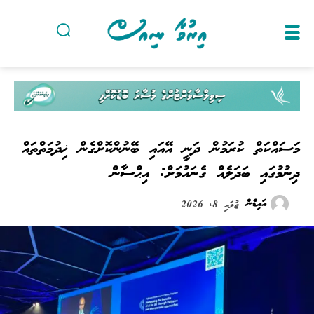
މަސައްކަތް ކުރަމުން ދަނީ އޭއައި ބޭނުންކޮށްގެން ޚިދުމަތްތައް
ދިނުމުގައި ބަދަލެއް ގެނައުމަށް: އިޙްސާން
އައިޑެން
ޖުލައި 8, 2026